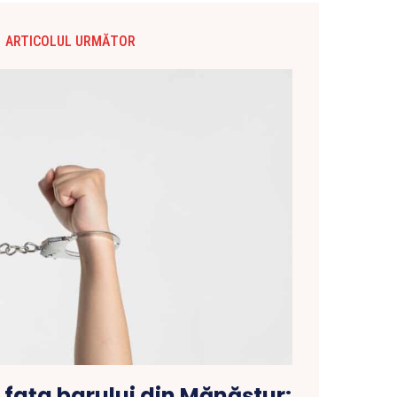
ARTICOLUL URMĂTOR
n fața barului din Mănăștur: