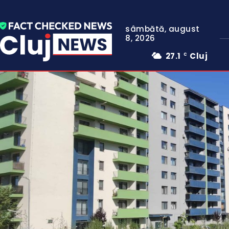
sâmbătă, august
8, 2026
27.1
Cluj
C