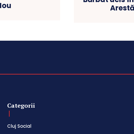
 Nou
Arestă
Categorii
Cluj Social