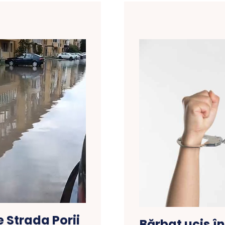
 Strada Porii
Bărbat ucis î