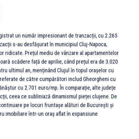
nregistrat un număr impresionant de tranzacții, cu 2.265
zacții s-au desfășurat în municipiul Cluj-Napoca,
or ridicate. Prețul mediu de vânzare al apartamentelor
oară scădere față de aprilie, când prețul era de 3.020
u ultimul an, menținând Clujul în topul orașelor cu
preferate de către cumpărători includ Gheorgheni cu
năștur cu 2.701 euro/mp. În comparație, alte județe
ții, ceea ce subliniază dinamismul pieței clujene. De
continuare pe locuri fruntașe alături de București și
u imobiliare într-un oraș aflat în expansiune