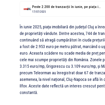
Peste 2.200 de tranzacții în iunie, pe piața imobiliară din Cluj. Cartierele...
17/07/2025
În iunie 2025, piața imobiliară din județul Cluj a î
de proprietăți vândute. Dintre acestea, 744 de tran
continuând să atragă cumpărători în ciuda prețuril
a fost de 2.953 euro pe metru pătrat, marcând o uș
euro. Aceasta scădere nu scade media de preț pentr
cele mai scumpe proprietăți din România. Zonele 
3.315 euro/mp, Grigorescu cu 3.109 euro/mp, și Mă
precum Teleorman au înregistrat doar 67 de tranzac
asemenea, la nivel național, Cluj-Napoca se află în 
Ilfov. Aceste date reflectă un interes crescut pentr
constantă.