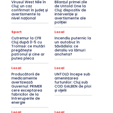
Virusul West Nile în
Bilanțul primei zile
Cluj: un caz
de Untold One la
confirmat în județ și
Cluj: dispozitiv de
avertismente la
intervenție și
nivel național
avertismente ale
poliției
Sport
Local
Cutremur la CFR
Incendiu puternic la
Cluj după 0-5 cu
un autobuz în
Tromsø: ce mutări
Săvădisla: ce
pregătește
detaliu va lămuri
patronul și cine ar
ancheta?
putea pleca
Local
Local
Producătorii de
UNTOLD începe sub
medicamente
amenințarea
avertizează
furtunilor: Cluj sub
Guvernul: PRIMER
COD GALBEN de ploi
cere exceptarea
și vijelii
fabricilor de la
întreruperile de
energie
Local
Local