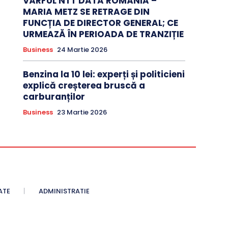
VÂRFUL NTT DATA ROMÂNIA –
MARIA METZ SE RETRAGE DIN
FUNCȚIA DE DIRECTOR GENERAL; CE
URMEAZĂ ÎN PERIOADA DE TRANZIȚIE
Business
24 Martie 2026
Benzina la 10 lei: experți și politicieni
explică creșterea bruscă a
carburanților
Business
23 Martie 2026
ATE
ADMINISTRATIE