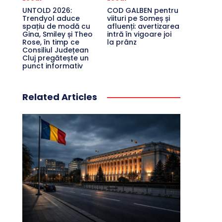
UNTOLD 2026:
COD GALBEN pentru
Trendyol aduce
viituri pe Someș și
spațiu de modă cu
afluenți: avertizarea
Gina, Smiley și Theo
intră în vigoare joi
Rose, în timp ce
la prânz
Consiliul Județean
Cluj pregătește un
punct informativ
Related Articles