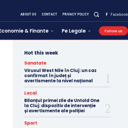
ABOUT US
CONTACT
PRIVACY POLICY
Facebook
Economie & Finante
Pe Legale
Follow us
Hot this week
Sanatate
Virusul West Nile în Cluj: un caz
confirmat în județ și
avertismente la nivel național
Local
Bilanțul primei zile de Untold One
la Cluj: dispozitiv de intervenție
și avertismente ale poliției
Sport