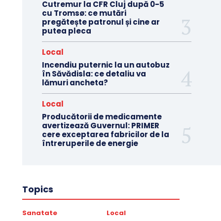
Cutremur la CFR Cluj după 0-5
cu Tromsø: ce mutări
pregătește patronul și cine ar
putea pleca
Local
Incendiu puternic la un autobuz
în Săvădisla: ce detaliu va
lămuri ancheta?
Local
Producătorii de medicamente
avertizează Guvernul: PRIMER
cere exceptarea fabricilor de la
întreruperile de energie
Topics
Sanatate
Local