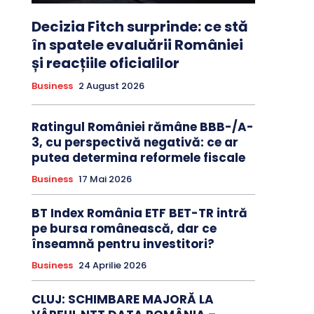
Decizia Fitch surprinde: ce stă
în spatele evaluării României
și reacțiile oficialilor
Business
2 August 2026
Ratingul României rămâne BBB-/A-
3, cu perspectivă negativă: ce ar
putea determina reformele fiscale
Business
17 Mai 2026
BT Index România ETF BET-TR intră
pe bursa românească, dar ce
înseamnă pentru investitori?
Business
24 Aprilie 2026
CLUJ: SCHIMBARE MAJORĂ LA