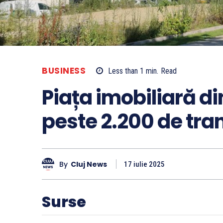
BUSINESS
Less than 1
min.
Read
Piața imobiliară di
peste 2.200 de tran
By
Cluj News
17 iulie 2025
Surse