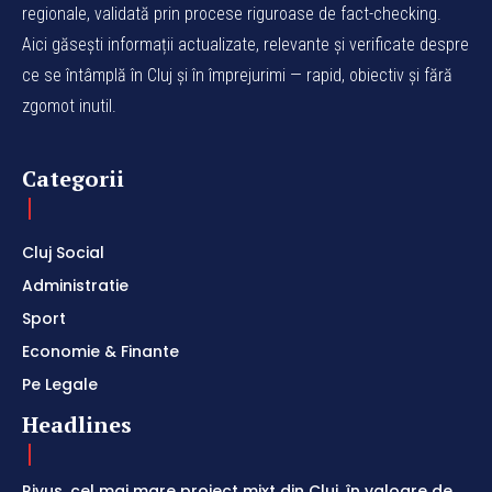
regionale, validată prin procese riguroase de fact-checking.
Aici găsești informații actualizate, relevante și verificate despre
ce se întâmplă în Cluj și în împrejurimi — rapid, obiectiv și fără
zgomot inutil.
Categorii
Cluj Social
Administratie
Sport
Economie & Finante
Pe Legale
Headlines
Rivus, cel mai mare proiect mixt din Cluj, în valoare de