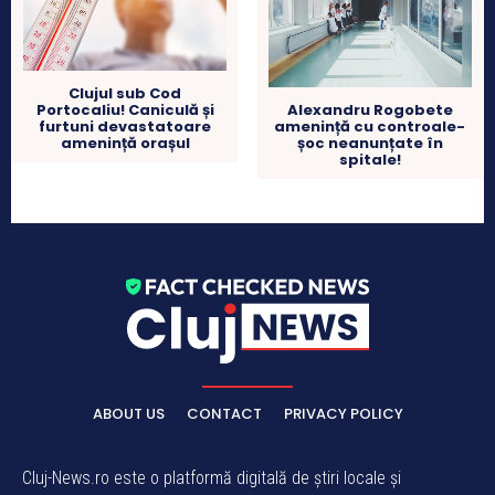
Clujul sub Cod
Portocaliu! Caniculă și
Alexandru Rogobete
furtuni devastatoare
amenință cu controale-
amenință orașul
șoc neanunțate în
spitale!
ABOUT US
CONTACT
PRIVACY POLICY
Cluj-News.ro este o platformă digitală de știri locale și