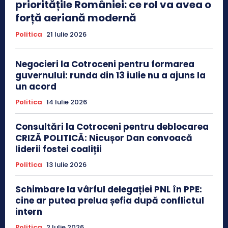
prioritățile României: ce rol va avea o
forță aeriană modernă
Politica
21 Iulie 2026
Negocieri la Cotroceni pentru formarea
guvernului: runda din 13 iulie nu a ajuns la
un acord
Politica
14 Iulie 2026
Consultări la Cotroceni pentru deblocarea
CRIZĂ POLITICĂ: Nicușor Dan convoacă
liderii fostei coaliții
Politica
13 Iulie 2026
Schimbare la vârful delegației PNL în PPE:
cine ar putea prelua șefia după conflictul
intern
Politica
2 Iulie 2026