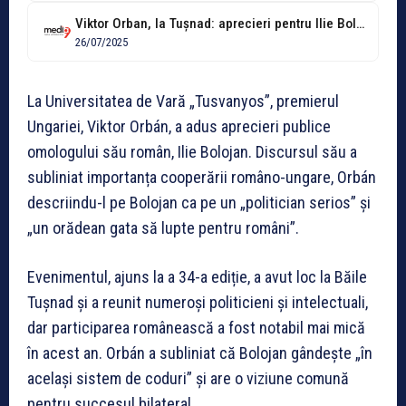
Viktor Orban, la Tușnad: aprecieri pentru Ilie Bolojan și apel la cooperare...
26/07/2025
La Universitatea de Vară „Tusvanyos”, premierul
Ungariei, Viktor Orbán, a adus aprecieri publice
omologului său român, Ilie Bolojan. Discursul său a
subliniat importanța cooperării româno-ungare, Orbán
descriindu-l pe Bolojan ca pe un „politician serios” și
„un orădean gata să lupte pentru români”.
Evenimentul, ajuns la a 34-a ediție, a avut loc la Băile
Tușnad și a reunit numeroși politicieni și intelectuali,
dar participarea românească a fost notabil mai mică
în acest an. Orbán a subliniat că Bolojan gândește „în
același sistem de coduri” și are o viziune comună
pentru succesul bilateral.