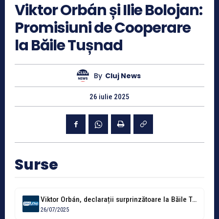
Viktor Orbán și Ilie Bolojan:
Promisiuni de Cooperare
la Băile Tușnad
By
Cluj News
26 iulie 2025
Surse
Viktor Orbán, declarații surprinzătoare la Băile Tușnad despre Ilie Bolojan: „Un orădean...
26/07/2025