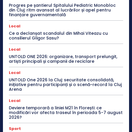
Progres pe șantierul Spitalului Pediatric Monobloc
din Cluj: ritm avansat al lucrărilor și apel pentru
finanțare guvernamentală
Local
Ce a declanșat scandalul din Mihai Viteazu cu
consilierul Gligor Sasu?
Local
UNTOLD ONE 2026: organizare, transport prelungit,
artiști principali și campanii de reciclare
Local
UNTOLD One 2026 la Cluj: securitate consolidată,
inițiative pentru participanți și o scenă-record la Cluj
Arena
Local
Deviere temporară a liniei M21 în Florești: ce
modificări vor afecta traseul în perioada 5-7 august
2026?
Sport