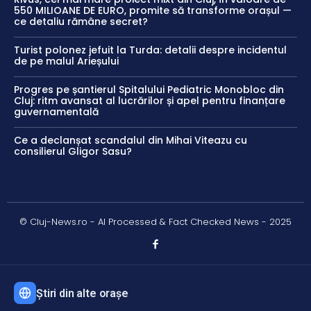
550 MILIOANE DE EURO, promite să transforme orașul —
ce detaliu rămâne secret?
Turist polonez jefuit la Turda: detalii despre incidentul
de pe malul Arieșului
Progres pe șantierul Spitalului Pediatric Monobloc din
Cluj: ritm avansat al lucrărilor și apel pentru finanțare
guvernamentală
Ce a declanșat scandalul din Mihai Viteazu cu
consilierul Gligor Sasu?
© Cluj-News.ro - AI Processed & Fact Checked News - 2025
Știri din alte orașe