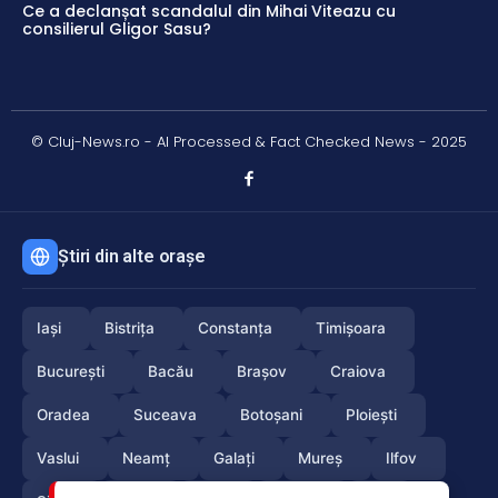
Ce a declanșat scandalul din Mihai Viteazu cu
consilierul Gligor Sasu?
© Cluj-News.ro - AI Processed & Fact Checked News - 2025
Știri din alte orașe
Iași
Bistrița
Constanța
Timișoara
București
Bacău
Brașov
Craiova
Oradea
Suceava
Botoșani
Ploiești
Vaslui
Neamț
Galați
Mureș
Ilfov