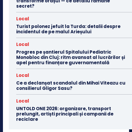
transforme orașul — ce detaliu rămâne
secret?
Local
Turist polonez jefuit la Turda: detalii despre
incidentul de pe malul Arieșului
Local
Progres pe șantierul Spitalului Pediatric
Monobloc din Cluj: ritm avansat al lucrărilor și
apel pentru finanțare guvernamentală
Local
Ce a declanșat scandalul din Mihai Viteazu cu
consilierul Gligor Sasu?
Local
UNTOLD ONE 2026: organizare, transport
prelungit, artiști principali și campanii de
reciclare