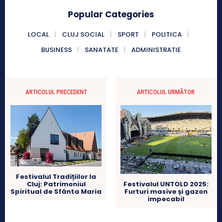
Popular Categories
LOCAL
CLUJ SOCIAL
SPORT
POLITICA
BUSINESS
SANATATE
ADMINISTRATIE
ARTICOLUL PRECEDENT
ARTICOLUL URMĂTOR
Festivalul Tradițiilor la
Cluj: Patrimoniul
Festivalul UNTOLD 2025:
Spiritual de Sfânta Maria
Furturi masive și gazon
impecabil