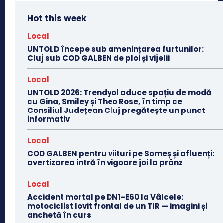
Hot this week
Local
UNTOLD începe sub amenințarea furtunilor:
Cluj sub COD GALBEN de ploi și vijelii
Local
UNTOLD 2026: Trendyol aduce spațiu de modă
cu Gina, Smiley și Theo Rose, în timp ce
Consiliul Județean Cluj pregătește un punct
informativ
Local
COD GALBEN pentru viituri pe Someș și afluenți:
avertizarea intră în vigoare joi la prânz
Local
Accident mortal pe DN1-E60 la Vâlcele:
motociclist lovit frontal de un TIR — imagini și
anchetă în curs