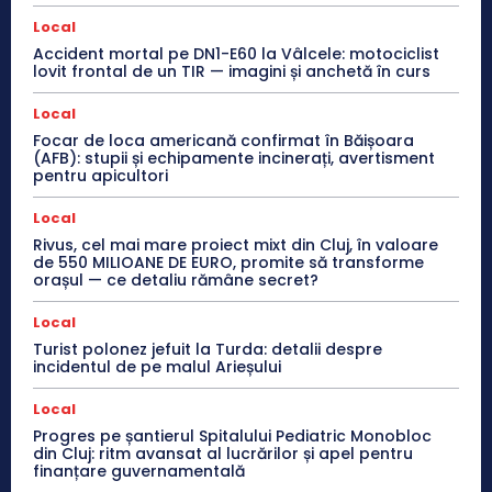
Local
Accident mortal pe DN1-E60 la Vâlcele: motociclist
lovit frontal de un TIR — imagini și anchetă în curs
Local
Focar de loca americană confirmat în Băișoara
(AFB): stupii și echipamente incinerați, avertisment
pentru apicultori
Local
Rivus, cel mai mare proiect mixt din Cluj, în valoare
de 550 MILIOANE DE EURO, promite să transforme
orașul — ce detaliu rămâne secret?
Local
Turist polonez jefuit la Turda: detalii despre
incidentul de pe malul Arieșului
Local
Progres pe șantierul Spitalului Pediatric Monobloc
din Cluj: ritm avansat al lucrărilor și apel pentru
finanțare guvernamentală