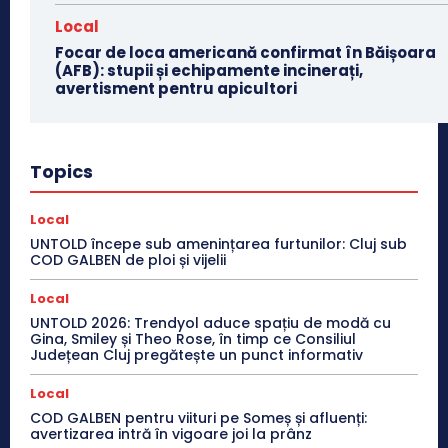
Local
Focar de loca americană confirmat în Băișoara
(AFB): stupii și echipamente incinerați,
avertisment pentru apicultori
Topics
Local
UNTOLD începe sub amenințarea furtunilor: Cluj sub
COD GALBEN de ploi și vijelii
Local
UNTOLD 2026: Trendyol aduce spațiu de modă cu
Gina, Smiley și Theo Rose, în timp ce Consiliul
Județean Cluj pregătește un punct informativ
Local
COD GALBEN pentru viituri pe Someș și afluenți:
avertizarea intră în vigoare joi la prânz