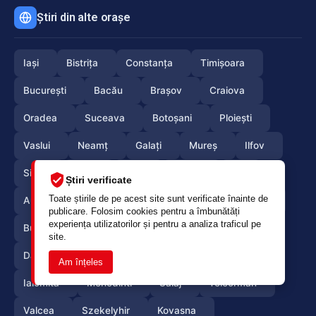
Știri din alte orașe
Iași
Bistrița
Constanța
Timișoara
București
Bacău
Brașov
Craiova
Oradea
Suceava
Botoșani
Ploiești
Vaslui
Neamț
Galați
Mureș
Ilfov
Sibiu
Arad
Alba
Tulcea
Olt
Știri verificate
Toate știrile de pe acest site sunt verificate înainte de
Arges
Maramures
Vrancea
Satumare
publicare. Folosim cookies pentru a îmbunătăți
experiența utilizatorilor și pentru a analiza traficul pe
Buzau
Braila
Calarasi
Caras-Severin
site.
Dambovita
Giurgiu
Gorj
Hunedoara
Am înțeles
Ialomita
Mehedinti
Salaj
Teleorman
Valcea
Szekelyhir
Kovasna