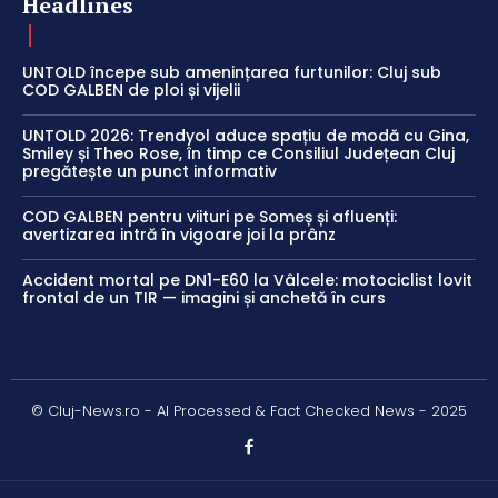
Headlines
UNTOLD începe sub amenințarea furtunilor: Cluj sub
COD GALBEN de ploi și vijelii
UNTOLD 2026: Trendyol aduce spațiu de modă cu Gina,
Smiley și Theo Rose, în timp ce Consiliul Județean Cluj
pregătește un punct informativ
COD GALBEN pentru viituri pe Someș și afluenți:
avertizarea intră în vigoare joi la prânz
Accident mortal pe DN1-E60 la Vâlcele: motociclist lovit
frontal de un TIR — imagini și anchetă în curs
© Cluj-News.ro - AI Processed & Fact Checked News - 2025