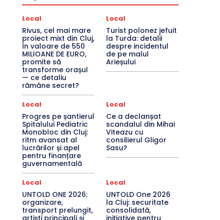
Local
Local
Rivus, cel mai mare
Turist polonez jefuit
proiect mixt din Cluj,
la Turda: detalii
în valoare de 550
despre incidentul
MILIOANE DE EURO,
de pe malul
promite să
Arieșului
transforme orașul
— ce detaliu
rămâne secret?
Local
Local
Progres pe șantierul
Ce a declanșat
Spitalului Pediatric
scandalul din Mihai
Monobloc din Cluj:
Viteazu cu
ritm avansat al
consilierul Gligor
lucrărilor și apel
Sasu?
pentru finanțare
guvernamentală
Local
Local
UNTOLD ONE 2026:
UNTOLD One 2026
organizare,
la Cluj: securitate
transport prelungit,
consolidată,
artiști principali și
inițiative pentru