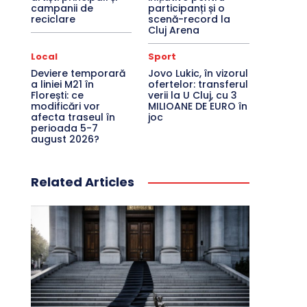
campanii de
participanți și o
reciclare
scenă-record la
Cluj Arena
Local
Sport
Deviere temporară
Jovo Lukic, în vizorul
a liniei M21 în
ofertelor: transferul
Florești: ce
verii la U Cluj, cu 3
modificări vor
MILIOANE DE EURO în
afecta traseul în
joc
perioada 5-7
august 2026?
Related Articles