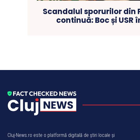
Scandalul sporurilor din 
continuă: Boc și USR î
Cluj-News.ro este o platformă digitală de știri locale și