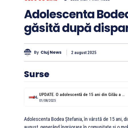
Adolescenta Bodea 
găsită după dispar
By
Cluj News
2 august 2025
Surse
UPDATE. O adolescentă de 15 ani din Gilău a fost dată dispărută....
01/08/2025
Adolescenta Bodea Ștefania, în vârstă de 15 ani, d
august, generând îngrijorare în comunitate și o mobil