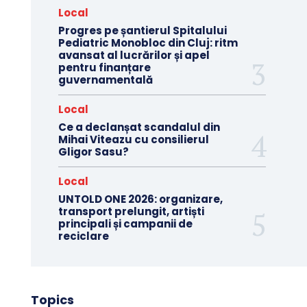
Local
Progres pe șantierul Spitalului
Pediatric Monobloc din Cluj: ritm
avansat al lucrărilor și apel
pentru finanțare
guvernamentală
Local
Ce a declanșat scandalul din
Mihai Viteazu cu consilierul
Gligor Sasu?
Local
UNTOLD ONE 2026: organizare,
transport prelungit, artiști
principali și campanii de
reciclare
Topics