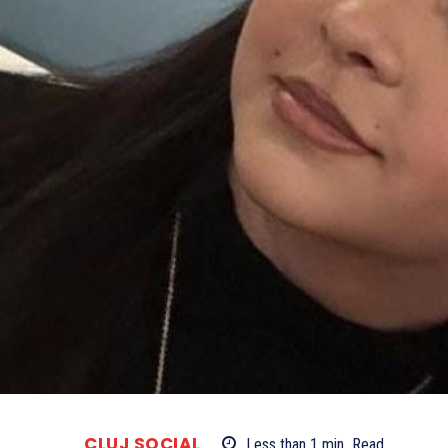
CLUJ SOCIAL
Less than 1
min.
Read