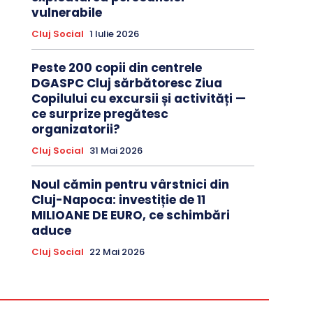
vulnerabile
Cluj Social
1 Iulie 2026
Peste 200 copii din centrele
DGASPC Cluj sărbătoresc Ziua
Copilului cu excursii și activități —
ce surprize pregătesc
organizatorii?
Cluj Social
31 Mai 2026
Noul cămin pentru vârstnici din
Cluj-Napoca: investiție de 11
MILIOANE DE EURO, ce schimbări
aduce
Cluj Social
22 Mai 2026