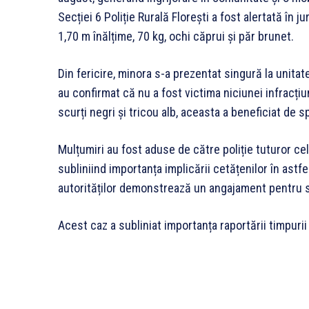
Secției 6 Poliție Rurală Florești a fost alertată în 
1,70 m înălțime, 70 kg, ochi căprui și păr brunet.
Din fericire, minora s-a prezentat singură la unitate
au confirmat că nu a fost victima niciunei infracțiu
scurți negri și tricou alb, aceasta a beneficiat de spr
Mulțumiri au fost aduse de către poliție tuturor cel
subliniind importanța implicării cetățenilor în astfel
autorităților demonstrează un angajament pentru s
Acest caz a subliniat importanța raportării timpurii a