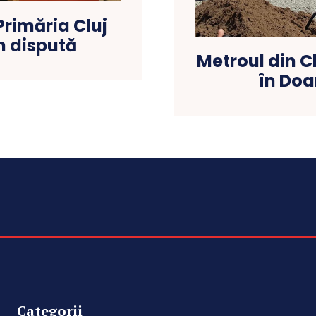
Primăria Cluj
n dispută
Metroul din C
în Doa
Categorii