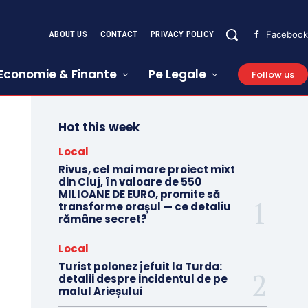
ABOUT US
CONTACT
PRIVACY POLICY
Facebook
Economie & Finante
Pe Legale
Follow us
Hot this week
Local
Rivus, cel mai mare proiect mixt
din Cluj, în valoare de 550
MILIOANE DE EURO, promite să
transforme orașul — ce detaliu
rămâne secret?
Local
Turist polonez jefuit la Turda:
detalii despre incidentul de pe
malul Arieșului