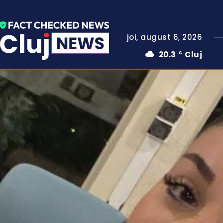
joi, august 6, 2026
20.3
Cluj
C