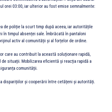
jurul orei 03:00, iar ulterior au fost emise semnalmente:
a de poliție la scurt timp după aceea, iar autoritățile
ni în timpul absenței sale. Îmbrăcată în pantaloni
ijinul activ al comunității și al forțelor de ordine.
or care au contribuit la această soluționare rapidă,
 de situații. Mobilizarea eficientă și reacția rapidă a
iguranța comunității.
 disparițiilor și cooperării între cetățeni și autorități.