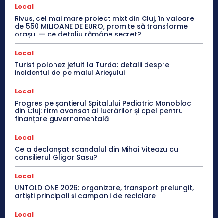
Local
Rivus, cel mai mare proiect mixt din Cluj, în valoare
de 550 MILIOANE DE EURO, promite să transforme
orașul — ce detaliu rămâne secret?
Local
Turist polonez jefuit la Turda: detalii despre
incidentul de pe malul Arieșului
Local
Progres pe șantierul Spitalului Pediatric Monobloc
din Cluj: ritm avansat al lucrărilor și apel pentru
finanțare guvernamentală
Local
Ce a declanșat scandalul din Mihai Viteazu cu
consilierul Gligor Sasu?
Local
UNTOLD ONE 2026: organizare, transport prelungit,
artiști principali și campanii de reciclare
Local