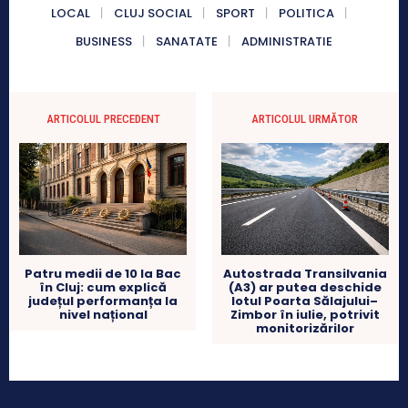
LOCAL
CLUJ SOCIAL
SPORT
POLITICA
BUSINESS
SANATATE
ADMINISTRATIE
ARTICOLUL PRECEDENT
ARTICOLUL URMĂTOR
Patru medii de 10 la Bac
Autostrada Transilvania
în Cluj: cum explică
(A3) ar putea deschide
județul performanța la
lotul Poarta Sălajului–
nivel național
Zimbor în iulie, potrivit
monitorizărilor