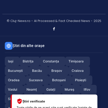
© Cluj-News.ro - AI Processed & Fact Checked News - 2025
Știri din alte orașe
Iași
Bistrița
Constanța
Timișoara
București
Bacău
Brașov
Craiova
Oradea
Suceava
Botoșani
Ploiești
Vaslui
Neamț
Galați
Mureș
Ilfov
Sibiu
Arad
Alba
Tulcea
Olt
Știri verificate
Toate știrile de pe acest site sunt verificate înainte de