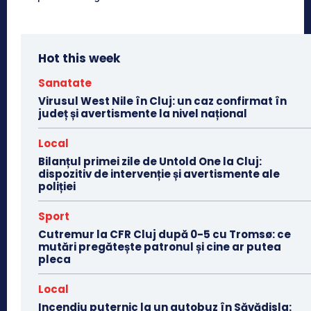
Hot this week
Sanatate
Virusul West Nile în Cluj: un caz confirmat în
județ și avertismente la nivel național
Local
Bilanțul primei zile de Untold One la Cluj:
dispozitiv de intervenție și avertismente ale
poliției
Sport
Cutremur la CFR Cluj după 0-5 cu Tromsø: ce
mutări pregătește patronul și cine ar putea
pleca
Local
Incendiu puternic la un autobuz în Săvădisla: