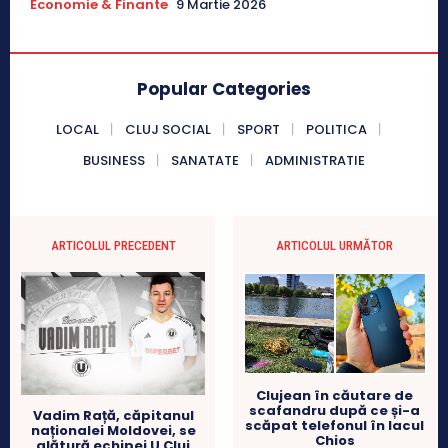
Economie & Finante
9 Martie 2026
Popular Categories
LOCAL
CLUJ SOCIAL
SPORT
POLITICA
BUSINESS
SANATATE
ADMINISTRATIE
ARTICOLUL PRECEDENT
ARTICOLUL URMĂTOR
Clujean în căutare de
scafandru după ce și-a
Vadim Rață, căpitanul
scăpat telefonul în lacul
naționalei Moldovei, se
Chios
alătură echipei U Cluj