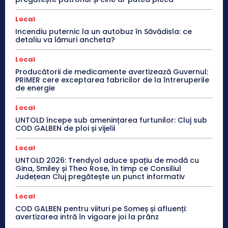
Local
Incendiu puternic la un autobuz în Săvădisla: ce
detaliu va lămuri ancheta?
Local
Producătorii de medicamente avertizează Guvernul:
PRIMER cere exceptarea fabricilor de la întreruperile
de energie
Local
UNTOLD începe sub amenințarea furtunilor: Cluj sub
COD GALBEN de ploi și vijelii
Local
UNTOLD 2026: Trendyol aduce spațiu de modă cu
Gina, Smiley și Theo Rose, în timp ce Consiliul
Județean Cluj pregătește un punct informativ
Local
COD GALBEN pentru viituri pe Someș și afluenți:
avertizarea intră în vigoare joi la prânz