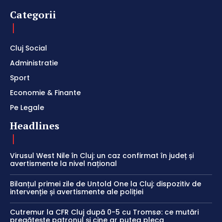
Categorii
Cluj Social
Administratie
Sport
Economie & Finante
Pe Legale
Headlines
Virusul West Nile în Cluj: un caz confirmat în județ și
avertismente la nivel național
Bilanțul primei zile de Untold One la Cluj: dispozitiv de
intervenție și avertismente ale poliției
Cutremur la CFR Cluj după 0-5 cu Tromsø: ce mutări
pregătește patronul și cine ar putea pleca