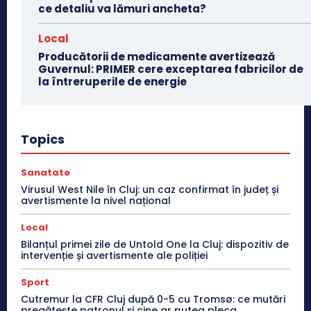
ce detaliu va lămuri ancheta?
Local
Producătorii de medicamente avertizează
Guvernul: PRIMER cere exceptarea fabricilor de
la întreruperile de energie
Topics
Sanatate
Virusul West Nile în Cluj: un caz confirmat în județ și
avertismente la nivel național
Local
Bilanțul primei zile de Untold One la Cluj: dispozitiv de
intervenție și avertismente ale poliției
Sport
Cutremur la CFR Cluj după 0-5 cu Tromsø: ce mutări
pregătește patronul și cine ar putea pleca