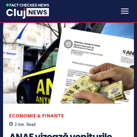
ECONOMIE & FINANTE
2
min.
Read
ANAF vizează veniturile