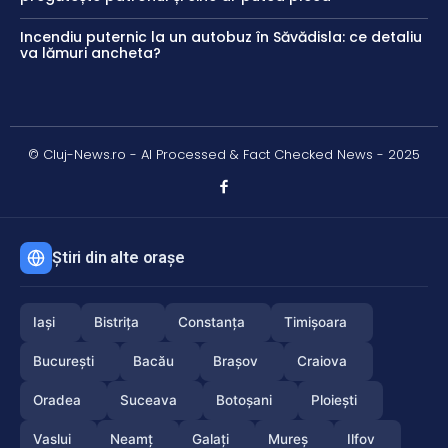
Incendiu puternic la un autobuz în Săvădisla: ce detaliu
va lămuri ancheta?
© Cluj-News.ro - AI Processed & Fact Checked News - 2025
Știri din alte orașe
Iași
Bistrița
Constanța
Timișoara
București
Bacău
Brașov
Craiova
Oradea
Suceava
Botoșani
Ploiești
Vaslui
Neamț
Galați
Mureș
Ilfov