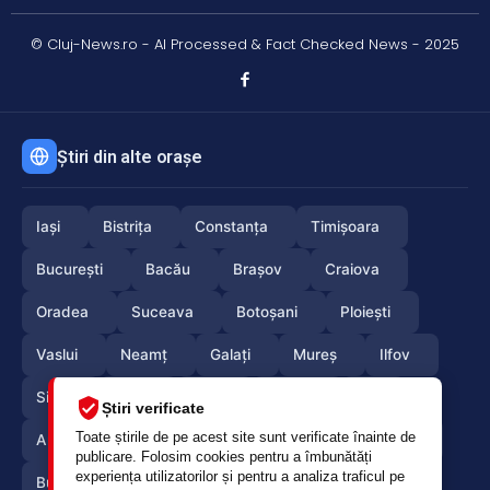
© Cluj-News.ro - AI Processed & Fact Checked News - 2025
Știri din alte orașe
Iași
Bistrița
Constanța
Timișoara
București
Bacău
Brașov
Craiova
Oradea
Suceava
Botoșani
Ploiești
Vaslui
Neamț
Galați
Mureș
Ilfov
Sibiu
Arad
Alba
Tulcea
Olt
Știri verificate
Toate știrile de pe acest site sunt verificate înainte de
Arges
Maramures
Vrancea
Satumare
publicare. Folosim cookies pentru a îmbunătăți
experiența utilizatorilor și pentru a analiza traficul pe
Buzau
Braila
Calarasi
Caras-Severin