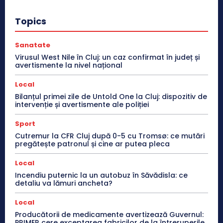
Topics
Sanatate
Virusul West Nile în Cluj: un caz confirmat în județ și
avertismente la nivel național
Local
Bilanțul primei zile de Untold One la Cluj: dispozitiv de
intervenție și avertismente ale poliției
Sport
Cutremur la CFR Cluj după 0-5 cu Tromsø: ce mutări
pregătește patronul și cine ar putea pleca
Local
Incendiu puternic la un autobuz în Săvădisla: ce
detaliu va lămuri ancheta?
Local
Producătorii de medicamente avertizează Guvernul:
PRIMER cere exceptarea fabricilor de la întreruperile