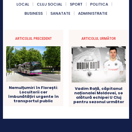
LOCAL
CLUJ SOCIAL
SPORT
POLITICA
BUSINESS
SANATATE
ADMINISTRATIE
ARTICOLUL PRECEDENT
ARTICOLUL URMĂTOR
Nemulțumiri în Florești:
Vadim Rață, căpitanul
Locuitorii cer
naționalei Moldovei, se
îmbunătățiri urgente în
alătură echipei U Cluj
transportul public
pentru sezonul următor