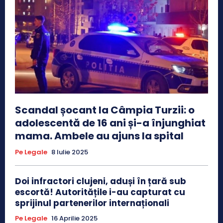
Scandal șocant la Câmpia Turzii: o
adolescentă de 16 ani și-a înjunghiat
mama. Ambele au ajuns la spital
Pe Legale
8 Iulie 2025
Doi infractori clujeni, aduși în țară sub
escortă! Autoritățile i-au capturat cu
sprijinul partenerilor internaționali
Pe Legale
16 Aprilie 2025