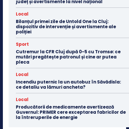
județ și avertismente la nivel național
Local
Bilanțul primei zile de Untold One la Cluj:
dispozitiv de intervenție și avertismente ale
poliției
Sport
Cutremur la CFR Cluj după 0-5 cu Tromsø: ce
mutări pregătește patronul și cine ar putea
pleca
Local
Incendiu puternic la un autobuz în Săvădisla:
ce detaliu va lămuri ancheta?
Local
Producătorii de medicamente avertizează
Guvernul: PRIMER cere exceptarea fabricilor de
la întreruperile de energie