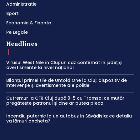
Administratie
Sport
Economie & Finante
Pe Legale
Headlines
Virusul West Nile în Cluj: un caz confirmat în județ și
avertismente la nivel național
Bilanțul primei zile de Untold One la Cluj: dispozitiv de
intervenție și avertismente ale poliției
Cutremur la CFR Cluj după 0-5 cu Tromsø: ce mutări
pregătește patronul și cine ar putea pleca
Incendiu puternic la un autobuz în Săvădisla: ce detaliu
va lămuri ancheta?