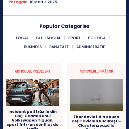
Pe Legale
18 Martie 2025
Popular Categories
LOCAL
CLUJ SOCIAL
SPORT
POLITICA
BUSINESS
SANATATE
ADMINISTRATIE
ARTICOLUL PRECEDENT
ARTICOLUL URMĂTOR
Incident pe Străzile din
Cluj: Geamul unui
Zbor deviat din cauza
Volkswagen Tiguan,
ceții: avionul București-
spart într-un conflict de
Cluj aterizează la
trafic