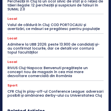
Percheziții în Cluj la un ocol silvic de stat și o rețea de
tăieri ilegale: 12 percheziții și suspiciuni de falsuri în
SUMAL 2.0
Local
Valul de căldură în Cluj: COD PORTOCALIU și
avertizări, ce măsuri se pregătesc pentru populație
Local
Admitere la UBB 2026: peste 13.900 de candidați și-
au confirmat locurile, dar ce detalii vor contura
topul facultăților
Local
RIVUS Cluj-Napoca: Benvenuti pregătește un
concept nou de magazin în cea mai mare
dezvoltare comercială din România
Sport
CFR Cluj în play-off-ul Conference League: adversari
posibili și amânarea derby-ului cu Universitatea Cluj
Related Articles