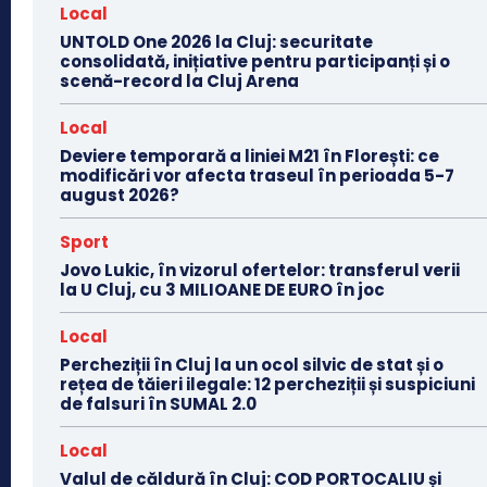
Local
UNTOLD One 2026 la Cluj: securitate
consolidată, inițiative pentru participanți și o
scenă-record la Cluj Arena
Local
Deviere temporară a liniei M21 în Florești: ce
modificări vor afecta traseul în perioada 5-7
august 2026?
Sport
Jovo Lukic, în vizorul ofertelor: transferul verii
la U Cluj, cu 3 MILIOANE DE EURO în joc
Local
Percheziții în Cluj la un ocol silvic de stat și o
rețea de tăieri ilegale: 12 percheziții și suspiciuni
de falsuri în SUMAL 2.0
Local
Valul de căldură în Cluj: COD PORTOCALIU și