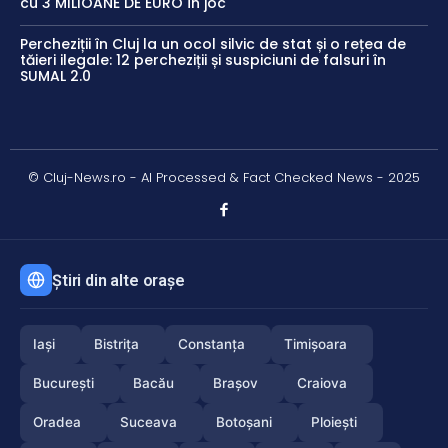
cu 3 MILIOANE DE EURO în joc
Percheziții în Cluj la un ocol silvic de stat și o rețea de
tăieri ilegale: 12 percheziții și suspiciuni de falsuri în
SUMAL 2.0
© Cluj-News.ro - AI Processed & Fact Checked News - 2025
Știri din alte orașe
Iași
Bistrița
Constanța
Timișoara
București
Bacău
Brașov
Craiova
Oradea
Suceava
Botoșani
Ploiești