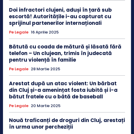
Doi infractori clujeni, aduși în țară sub
escortă! Autoritățile i-au capturat cu
sprijinul partenerilor internaționali
Pe Legale
16 Aprilie 2025
Bătută cu coada de mătură și lăsată fără
telefon – Un clujean, trimis în judecată
pentru violență în familie
Pe Legale
28 Martie 2025
Arestat după un atac violent: Un bărbat
din Cluj și-a amenințat fosta iubită și i-a
bătut fratele cu o bâtă de baseball
Pe Legale
20 Martie 2025
Nouă traficanți de droguri din Cluj, arestați
în urma unor percheziții