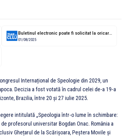
Buletinul electronic poate fi solicitat la oricare serviciu public de evidență a...
01/08/2025
Congresul Internațional de Speologie din 2029, un
oca. Decizia a fost votată în cadrul celei de-a 19-a
onte, Brazilia, între 20 și 27 iulie 2025.
egere intitulată „Speologia într-o lume în schimbare:
tă de profesorul universitar Bogdan Onac. România a
lusiv Ghețarul de la Scărișoara, Peștera Movile și