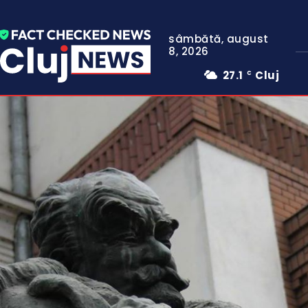
sâmbătă, august
8, 2026
27.1
Cluj
C