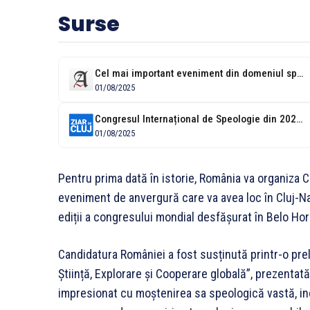
Surse
Cel mai important eveniment din domeniul speologiei, din lume, va fi organizat...
01/08/2025
Congresul Internațional de Speologie din 2029, găzduit de Cluj-Napoca
01/08/2025
Pentru prima dată în istorie, România va organiza 
eveniment de anvergură care va avea loc în Cluj-Nap
ediții a congresului mondial desfășurat în Belo Horiz
Candidatura României a fost susținută printr-o prel
Știință, Explorare și Cooperare globală”, prezenta
impresionat cu moștenirea sa speologică vastă, inc