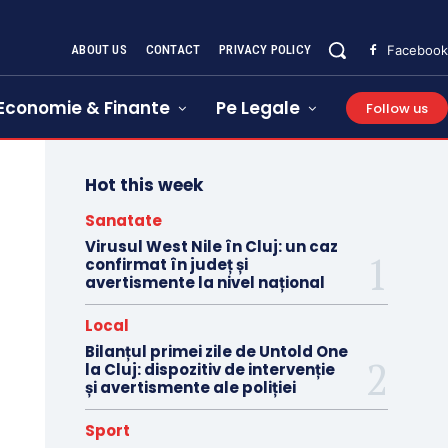
ABOUT US
CONTACT
PRIVACY POLICY
Facebook
Economie & Finante
Pe Legale
Follow us
Hot this week
Sanatate
Virusul West Nile în Cluj: un caz
confirmat în județ și
avertismente la nivel național
Local
Bilanțul primei zile de Untold One
la Cluj: dispozitiv de intervenție
și avertismente ale poliției
Sport