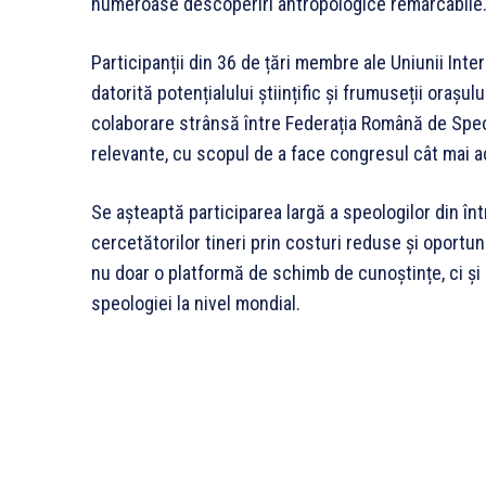
numeroase descoperiri antropologice remarcabile
Participanții din 36 de țări membre ale Uniunii Int
datorită potențialului științific și frumuseții oraș
colaborare strânsă între Federația Română de Speol
relevante, cu scopul de a face congresul cât mai a
Se așteaptă participarea largă a speologilor din în
cercetătorilor tineri prin costuri reduse și oportu
nu doar o platformă de schimb de cunoștințe, ci și
speologiei la nivel mondial.