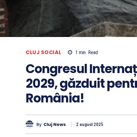
CLUJ SOCIAL
1
min.
Read
Congresul Internaț
2029, găzduit pent
România!
By
Cluj News
2 august 2025