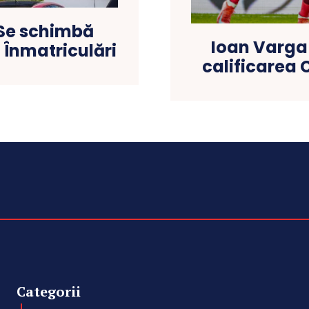
! Se schimbă
Ioan Varga
 Înmatriculări
calificarea 
Categorii