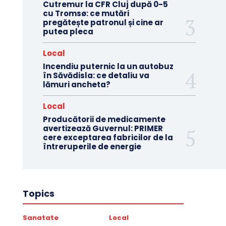
Cutremur la CFR Cluj după 0-5
cu Tromsø: ce mutări
pregătește patronul și cine ar
putea pleca
Local
Incendiu puternic la un autobuz
în Săvădisla: ce detaliu va
lămuri ancheta?
Local
Producătorii de medicamente
avertizează Guvernul: PRIMER
cere exceptarea fabricilor de la
întreruperile de energie
Topics
Sanatate
Local