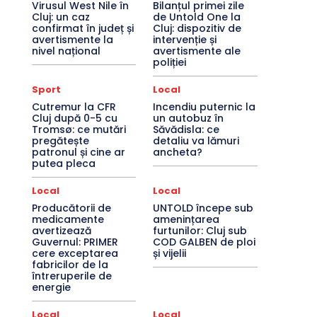
Virusul West Nile în
Bilanțul primei zile
Cluj: un caz
de Untold One la
confirmat în județ și
Cluj: dispozitiv de
avertismente la
intervenție și
nivel național
avertismente ale
poliției
Sport
Local
Cutremur la CFR
Incendiu puternic la
Cluj după 0-5 cu
un autobuz în
Tromsø: ce mutări
Săvădisla: ce
pregătește
detaliu va lămuri
patronul și cine ar
ancheta?
putea pleca
Local
Local
Producătorii de
UNTOLD începe sub
medicamente
amenințarea
avertizează
furtunilor: Cluj sub
Guvernul: PRIMER
COD GALBEN de ploi
cere exceptarea
și vijelii
fabricilor de la
întreruperile de
energie
Local
Local