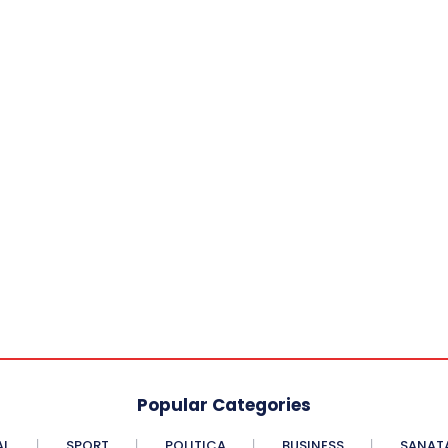
Popular Categories
AL
SPORT
POLITICA
BUSINESS
SANAT