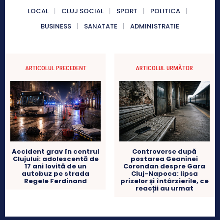
LOCAL
CLUJ SOCIAL
SPORT
POLITICA
BUSINESS
SANATATE
ADMINISTRATIE
ARTICOLUL PRECEDENT
ARTICOLUL URMĂTOR
Accident grav în centrul
Controverse după
Clujului: adolescentă de
postarea Geaninei
17 ani lovită de un
Corondan despre Gara
autobuz pe strada
Cluj-Napoca: lipsa
Regele Ferdinand
prizelor și întârzierile, ce
reacții au urmat