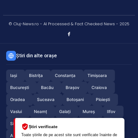
© Cluj-News.ro - AI Processed & Fact Checked News - 2025
Știri din alte orașe
Iași
Bistrița
Constanța
Timișoara
București
Bacău
Brașov
Craiova
Oradea
Suceava
Botoșani
Ploiești
Vaslui
Neamț
Galați
Mureș
Ilfov
Sibiu
Arad
Alba
Tulcea
Olt
Știri verificate
Toate știrile de pe acest site sunt verificate înainte de
Arges
Maramures
Vrancea
Satumare