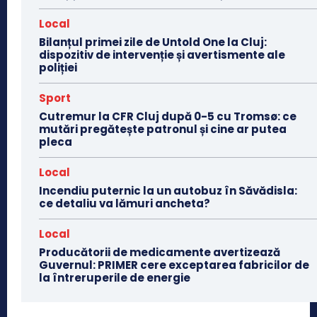
Local
Bilanțul primei zile de Untold One la Cluj:
dispozitiv de intervenție și avertismente ale
poliției
Sport
Cutremur la CFR Cluj după 0-5 cu Tromsø: ce
mutări pregătește patronul și cine ar putea
pleca
Local
Incendiu puternic la un autobuz în Săvădisla:
ce detaliu va lămuri ancheta?
Local
Producătorii de medicamente avertizează
Guvernul: PRIMER cere exceptarea fabricilor de
la întreruperile de energie