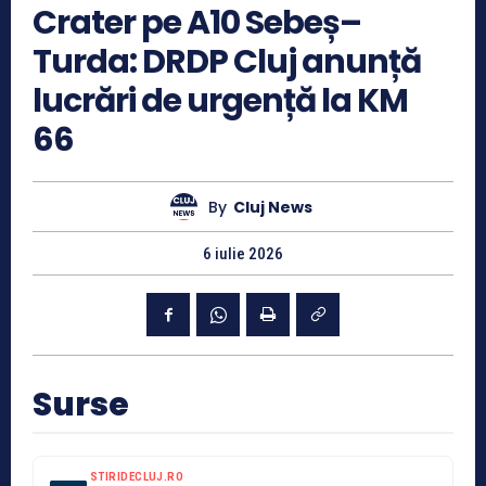
Crater pe A10 Sebeș–
Turda: DRDP Cluj anunță
lucrări de urgență la KM
66
By
Cluj News
6 iulie 2026
Surse
STIRIDECLUJ.RO