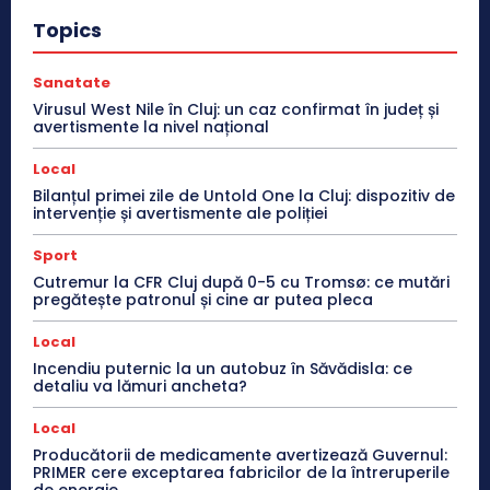
Topics
Sanatate
Virusul West Nile în Cluj: un caz confirmat în județ și
avertismente la nivel național
Local
Bilanțul primei zile de Untold One la Cluj: dispozitiv de
intervenție și avertismente ale poliției
Sport
Cutremur la CFR Cluj după 0-5 cu Tromsø: ce mutări
pregătește patronul și cine ar putea pleca
Local
Incendiu puternic la un autobuz în Săvădisla: ce
detaliu va lămuri ancheta?
Local
Producătorii de medicamente avertizează Guvernul:
PRIMER cere exceptarea fabricilor de la întreruperile