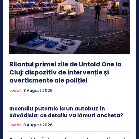
Bilanțul primei zile de Untold One la
Cluj: dispozitiv de intervenție și
avertismente ale poliției
Local
8 August 2026
Incendiu puternic la un autobuz în
Săvădisla: ce detaliu va lămuri ancheta?
Local
8 August 2026