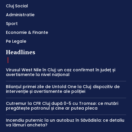
Cluj Social
Administratie
Sport
Economie & Finante
Pe Legale
Headlines
Virusul West Nile în Cluj: un caz confirmat în județ și
avertismente la nivel național
Bilanțul primei zile de Untold One la Cluj: dispozitiv de
intervenție și avertismente ale poliției
Cutremur la CFR Cluj după 0-5 cu Tromsø: ce mutări
pregătește patronul și cine ar putea pleca
Incendiu puternic la un autobuz în Săvădisla: ce detaliu
va lămuri ancheta?