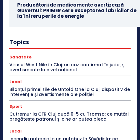
Producătorii de medicamente avertizează
Guvernul: PRIMER cere exceptarea fabricilor de
la întreruperile de energie
Topics
Sanatate
Virusul West Nile în Cluj: un caz confirmat în județ și
avertismente la nivel național
Local
Bilanțul primei zile de Untold One la Cluj: dispozitiv de
intervenție și avertismente ale poliției
Sport
Cutremur la CFR Cluj după 0-5 cu Tromsø: ce mutări
pregătește patronul și cine ar putea pleca
Local
Incendiu puternic la un autobuz în Săvădisla: ce