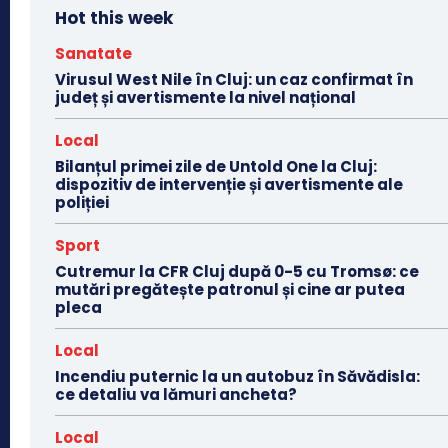
Hot this week
Sanatate
Virusul West Nile în Cluj: un caz confirmat în
județ și avertismente la nivel național
Local
Bilanțul primei zile de Untold One la Cluj:
dispozitiv de intervenție și avertismente ale
poliției
Sport
Cutremur la CFR Cluj după 0-5 cu Tromsø: ce
mutări pregătește patronul și cine ar putea
pleca
Local
Incendiu puternic la un autobuz în Săvădisla:
ce detaliu va lămuri ancheta?
Local