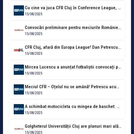
Cu cine va juca CFR Cluj în Conference League, după ce a...
15/08/2025
Convocări preliminare pentru meciurile României din luna septembrie. Cine sunt aleșii lui...
15/08/2025
CFR Cluj, afară din Europa League! Dan Petrescu arată cu degetul spre...
15/08/2025
Mircea Lucescu a anunțat fotbaliștii convocați pentru duelurile cu Canada și Cipru!...
15/08/2025
Meciul CFR – Oțelul nu se amână! Petrescu acuză decizia LPF și...
15/08/2025
A schimbat motocicleta cu mingea de baschet: Ben Altit, noul transfer al...
15/08/2025
Golgheterul Universității Cluj are planuri mari alături de "studenți": "Vreau să luptăm...
15/08/2025