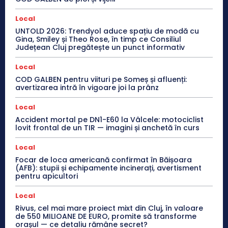
Local
UNTOLD 2026: Trendyol aduce spațiu de modă cu
Gina, Smiley și Theo Rose, în timp ce Consiliul
Județean Cluj pregătește un punct informativ
Local
COD GALBEN pentru viituri pe Someș și afluenți:
avertizarea intră în vigoare joi la prânz
Local
Accident mortal pe DN1-E60 la Vâlcele: motociclist
lovit frontal de un TIR — imagini și anchetă în curs
Local
Focar de loca americană confirmat în Băișoara
(AFB): stupii și echipamente incinerați, avertisment
pentru apicultori
Local
Rivus, cel mai mare proiect mixt din Cluj, în valoare
de 550 MILIOANE DE EURO, promite să transforme
orașul — ce detaliu rămâne secret?