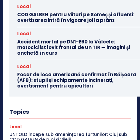
Local
COD GALBEN pentru viituri pe Someș și afluenți:
avertizarea intră în vigoare joi la prânz
Local
Accident mortal pe DN1-E60 la Vâlcele:
motociclist lovit frontal de un TIR — imagini și
anchetă în curs
Local
Focar de loca americană confirmat în Băișoara
(AFB): stupii și echipamente incinerați,
avertisment pentru apicultori
Topics
Local
UNTOLD începe sub amenințarea furtunilor: Cluj sub
COD GALBEN de ploi și vijelii