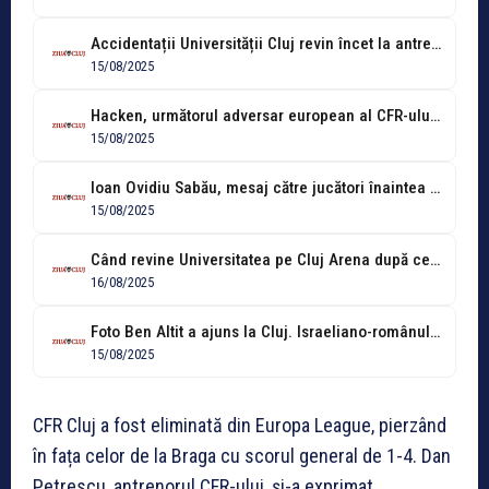
Accidentații Universității Cluj revin încet la antrenamente. Ce spune Sabău despre Gheorghiță
15/08/2025
Hacken, următorul adversar european al CFR-ului. Cine e formația cu care clujenii...
15/08/2025
Ioan Ovidiu Sabău, mesaj către jucători înaintea meciului cu Farul: "Trebuie să...
15/08/2025
Când revine Universitatea pe Cluj Arena după ce Untold X și-a strâns...
16/08/2025
Foto Ben Altit a ajuns la Cluj. Israeliano-românul e pregătit să joace...
15/08/2025
CFR Cluj a fost eliminată din Europa League, pierzând
în fața celor de la Braga cu scorul general de 1-4. Dan
Petrescu, antrenorul CFR-ului, și-a exprimat