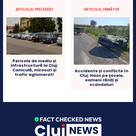
ARTICOLUL PRECEDENT
ARTICOLUL URMĂTOR
Pericole de mediu și
infrastructură la Cluj:
Caniculă, mirosuri și
Accidente și conflicte în
trafic aglomerat!
Cluj: Haos pe șosele,
oameni răniți și
scandaluri