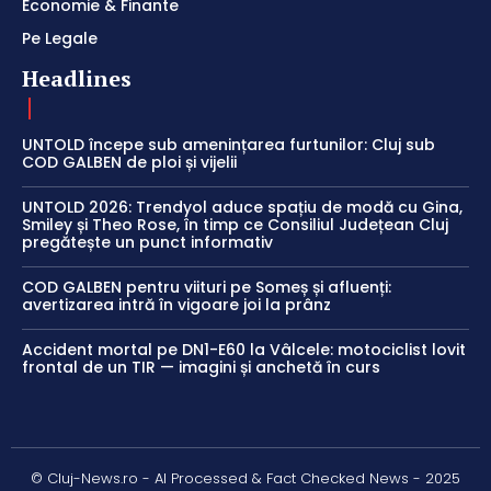
Economie & Finante
Pe Legale
Headlines
UNTOLD începe sub amenințarea furtunilor: Cluj sub
COD GALBEN de ploi și vijelii
UNTOLD 2026: Trendyol aduce spațiu de modă cu Gina,
Smiley și Theo Rose, în timp ce Consiliul Județean Cluj
pregătește un punct informativ
COD GALBEN pentru viituri pe Someș și afluenți:
avertizarea intră în vigoare joi la prânz
Accident mortal pe DN1-E60 la Vâlcele: motociclist lovit
frontal de un TIR — imagini și anchetă în curs
© Cluj-News.ro - AI Processed & Fact Checked News - 2025