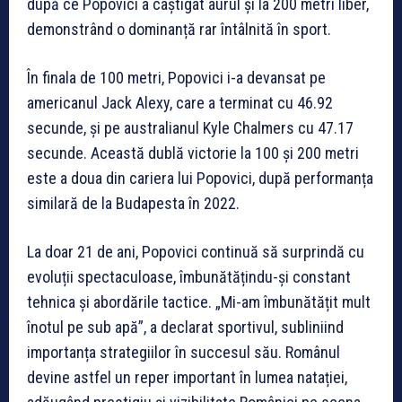
după ce Popovici a câștigat aurul și la 200 metri liber,
demonstrând o dominanță rar întâlnită în sport.
În finala de 100 metri, Popovici i-a devansat pe
americanul Jack Alexy, care a terminat cu 46.92
secunde, și pe australianul Kyle Chalmers cu 47.17
secunde. Această dublă victorie la 100 și 200 metri
este a doua din cariera lui Popovici, după performanța
similară de la Budapesta în 2022.
La doar 21 de ani, Popovici continuă să surprindă cu
evoluții spectaculoase, îmbunătățindu-și constant
tehnica și abordările tactice. „Mi-am îmbunătățit mult
înotul pe sub apă”, a declarat sportivul, subliniind
importanța strategiilor în succesul său. Românul
devine astfel un reper important în lumea natației,