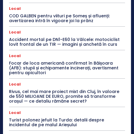
Local
COD GALBEN pentru viituri pe Someș și afluenți:
avertizarea intră în vigoare joi la prânz
Local
Accident mortal pe DN1-E60 la Vâlcele: motociclist
lovit frontal de un TIR — imagini și anchetă în curs
Local
Focar de loca americană confirmat în Băișoara
(AFB): stupii și echipamente incinerați, avertisment
pentru apicultori
Local
Rivus, cel mai mare proiect mixt din Cluj, în valoare
de 550 MILIOANE DE EURO, promite să transforme
orașul — ce detaliu rămâne secret?
Local
Turist polonez jefuit la Turda: detalii despre
incidentul de pe malul Arieșului