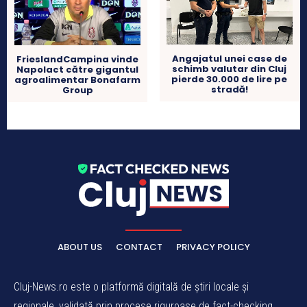
Angajatul unei case de
FrieslandCampina vinde
schimb valutar din Cluj
Napolact către gigantul
pierde 30.000 de lire pe
agroalimentar Bonafarm
stradă!
Group
ABOUT US
CONTACT
PRIVACY POLICY
Cluj-News.ro este o platformă digitală de știri locale și
regionale, validată prin procese riguroase de fact-checking.