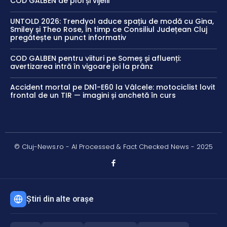
COD GALBEN de ploi și vijelii
UNTOLD 2026: Trendyol aduce spațiu de modă cu Gina,
Smiley și Theo Rose, în timp ce Consiliul Județean Cluj
pregătește un punct informativ
COD GALBEN pentru viituri pe Someș și afluenți:
avertizarea intră în vigoare joi la prânz
Accident mortal pe DN1-E60 la Vâlcele: motociclist lovit
frontal de un TIR — imagini și anchetă în curs
© Cluj-News.ro - AI Processed & Fact Checked News - 2025
Știri din alte orașe