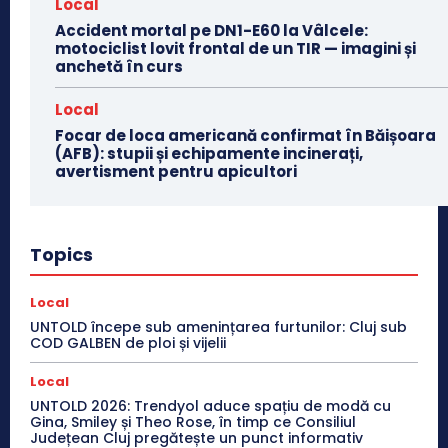
Local
Accident mortal pe DN1-E60 la Vâlcele:
motociclist lovit frontal de un TIR — imagini și
anchetă în curs
Local
Focar de loca americană confirmat în Băișoara
(AFB): stupii și echipamente incinerați,
avertisment pentru apicultori
Topics
Local
UNTOLD începe sub amenințarea furtunilor: Cluj sub
COD GALBEN de ploi și vijelii
Local
UNTOLD 2026: Trendyol aduce spațiu de modă cu
Gina, Smiley și Theo Rose, în timp ce Consiliul
Județean Cluj pregătește un punct informativ