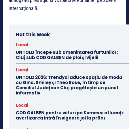
adăugând prestigiu și vizibilitate României pe scena
internațională.
Hot this week
Local
UNTOLD începe sub amenințarea furtunilor:
Cluj sub COD GALBEN de ploi și vijelii
Local
UNTOLD 2026: Trendyol aduce spațiu de modă
cu Gina, Smiley și Theo Rose, în timp ce
Consiliul Județean Cluj pregătește un punct
informativ
Local
COD GALBEN pentru viituri pe Someș și afluenți:
avertizarea intră în vigoare joi la prânz