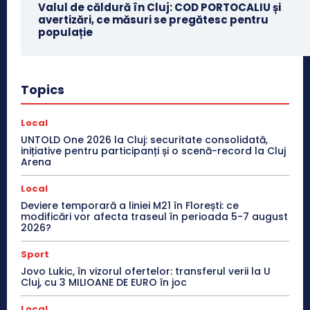
Valul de căldură în Cluj: COD PORTOCALIU și
avertizări, ce măsuri se pregătesc pentru
populație
Topics
Local
UNTOLD One 2026 la Cluj: securitate consolidată,
inițiative pentru participanți și o scenă-record la Cluj
Arena
Local
Deviere temporară a liniei M21 în Florești: ce
modificări vor afecta traseul în perioada 5-7 august
2026?
Sport
Jovo Lukic, în vizorul ofertelor: transferul verii la U
Cluj, cu 3 MILIOANE DE EURO în joc
Local