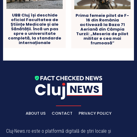
UBB Cluj își deschide
Prima femeie pilot de F-
oficial Facultatea de
16 din România
Științe Medicale și ale
activează la Baza 71
Sănătății. Încă un pas
Aeriană din Câmpia
spre o universitate
Turzii: „Meseria de pilot
completă, la standarde
militar e cea mai
internaționale
frumoasă”
ABOUT US
CONTACT
PRIVACY POLICY
Cluj-News.ro este o platformă digitală de știri locale și