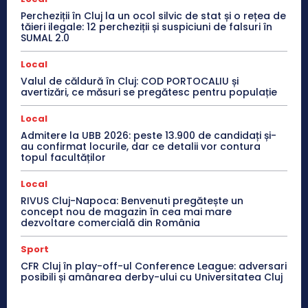
Percheziții în Cluj la un ocol silvic de stat și o rețea de
tăieri ilegale: 12 percheziții și suspiciuni de falsuri în
SUMAL 2.0
Local
Valul de căldură în Cluj: COD PORTOCALIU și
avertizări, ce măsuri se pregătesc pentru populație
Local
Admitere la UBB 2026: peste 13.900 de candidați și-
au confirmat locurile, dar ce detalii vor contura
topul facultăților
Local
RIVUS Cluj-Napoca: Benvenuti pregătește un
concept nou de magazin în cea mai mare
dezvoltare comercială din România
Sport
CFR Cluj în play-off-ul Conference League: adversari
posibili și amânarea derby-ului cu Universitatea Cluj