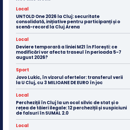
Local
UNTOLD One 2026 la Cluj: securitate
consolidată, inițiative pentru participanți și o
scenă-record la Cluj Arena
Local
Deviere temporară a liniei M21 în Florești: ce
modificări vor afecta traseul în perioada 5-7
august 2026?
Sport
Jovo Lukic, în vizorul ofertelor: transferul verii
la U Cluj, cu 3 MILIOANE DE EURO în joc
Local
Percheziții în Cluj la un ocol silvic de stat și o
rețea de tăieri ilegale: 12 percheziții și suspiciuni
de falsuri în SUMAL 2.0
Local