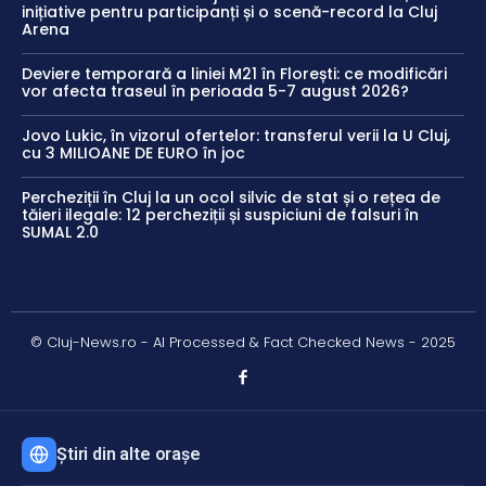
inițiative pentru participanți și o scenă-record la Cluj
Arena
Deviere temporară a liniei M21 în Florești: ce modificări
vor afecta traseul în perioada 5-7 august 2026?
Jovo Lukic, în vizorul ofertelor: transferul verii la U Cluj,
cu 3 MILIOANE DE EURO în joc
Percheziții în Cluj la un ocol silvic de stat și o rețea de
tăieri ilegale: 12 percheziții și suspiciuni de falsuri în
SUMAL 2.0
© Cluj-News.ro - AI Processed & Fact Checked News - 2025
Știri din alte orașe