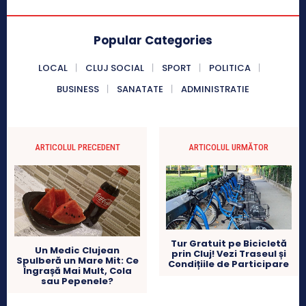
Popular Categories
LOCAL
CLUJ SOCIAL
SPORT
POLITICA
BUSINESS
SANATATE
ADMINISTRATIE
ARTICOLUL PRECEDENT
ARTICOLUL URMĂTOR
Tur Gratuit pe Bicicletă
Un Medic Clujean
prin Cluj! Vezi Traseul și
Spulberă un Mare Mit: Ce
Condițiile de Participare
Îngrașă Mai Mult, Cola
sau Pepenele?