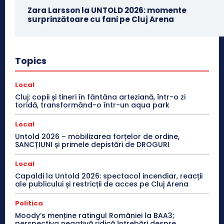
Zara Larsson la UNTOLD 2026: momente
surprinzătoare cu fani pe Cluj Arena
Topics
Local
Cluj: copii și tineri în fântâna arteziană, într-o zi
toridă, transformând-o într-un aqua park
Local
Untold 2026 – mobilizarea forțelor de ordine,
SANCȚIUNI și primele depistări de DROGURI
Local
Capaldi la Untold 2026: spectacol incendiar, reacții
ale publicului și restricții de acces pe Cluj Arena
Politica
Moody’s menține ratingul României la BAA3;
perspectiva negativă ridică întrebări despre