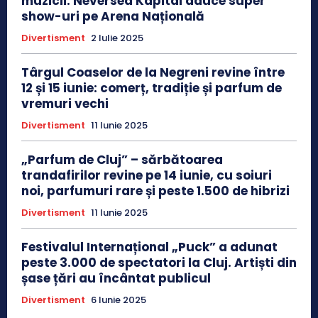
muzicii: Neversea Kapital aduce super
show-uri pe Arena Națională
Divertisment
2 Iulie 2025
Târgul Coaselor de la Negreni revine între
12 și 15 iunie: comerț, tradiție și parfum de
vremuri vechi
Divertisment
11 Iunie 2025
„Parfum de Cluj” – sărbătoarea
trandafirilor revine pe 14 iunie, cu soiuri
noi, parfumuri rare și peste 1.500 de hibrizi
Divertisment
11 Iunie 2025
Festivalul Internațional „Puck” a adunat
peste 3.000 de spectatori la Cluj. Artiști din
șase țări au încântat publicul
Divertisment
6 Iunie 2025