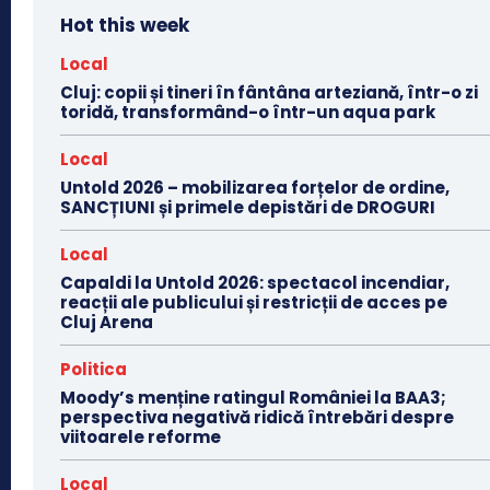
Hot this week
Local
Cluj: copii și tineri în fântâna arteziană, într-o zi
toridă, transformând-o într-un aqua park
Local
Untold 2026 – mobilizarea forțelor de ordine,
SANCȚIUNI și primele depistări de DROGURI
Local
Capaldi la Untold 2026: spectacol incendiar,
reacții ale publicului și restricții de acces pe
Cluj Arena
Politica
Moody’s menține ratingul României la BAA3;
perspectiva negativă ridică întrebări despre
viitoarele reforme
Local