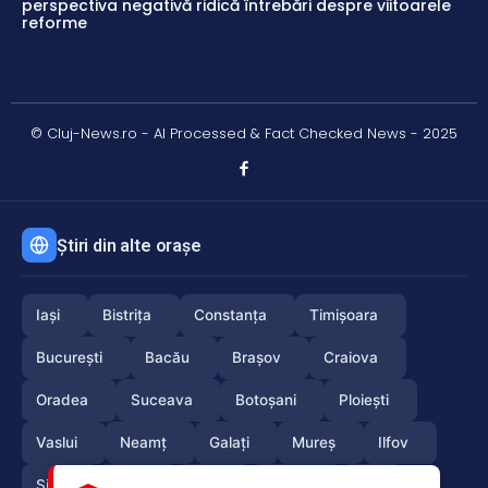
perspectiva negativă ridică întrebări despre viitoarele
reforme
© Cluj-News.ro - AI Processed & Fact Checked News - 2025
Știri din alte orașe
Iași
Bistrița
Constanța
Timișoara
București
Bacău
Brașov
Craiova
Oradea
Suceava
Botoșani
Ploiești
Vaslui
Neamț
Galați
Mureș
Ilfov
Sibiu
Arad
Alba
Tulcea
Olt