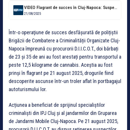
VIDEO Flagrant de succes în Cluj-Napoca: Suspecți găsiți cu peste 12 kilograme...
21/08/2025
Într-o operaţiune de succes desfăşurată de polițiștii
Brigăzii de Combatere a Criminalității Organizate Cluj-
Napoca împreună cu procurorii D.I.I.C.O.T., doi bărbați
de 23 și 35 de ani au fost arestați pentru transportul a
peste 12,5 kilograme de cannabis. Aceștia au fost
prinși în flagrant pe 21 august 2025, drogurile fiind
descoperite ascunse într-un troler aflat în portbagajul
autoturismului lor.
Acțiunea a beneficiat de sprijinul specialiștilor
criminaliști din IPJ Cluj și al jandarmilor din Gruparea
de Jandarmi Mobile Cluj-Napoca. Pe 21 august 2025,
procurorii D.I.I.C.O.T. au dispus reținerea suspecților,