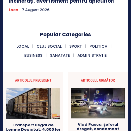
incinerați, avertisment pentru apicultori
Local
7 August 2026
Popular Categories
LOCAL
CLUJ SOCIAL
SPORT
POLITICA
BUSINESS
SANATATE
ADMINISTRATIE
ARTICOLUL PRECEDENT
ARTICOLUL URMĂTOR
Vlad Pascu, șoferul
Transport Ilegal de
drogat, condamnat
Lemne Depistat: 4.000 lei