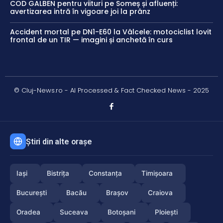
COD GALBEN pentru viituri pe Someș și afluenți:
avertizarea intră în vigoare joi la prânz
Accident mortal pe DN1-E60 la Vâlcele: motociclist lovit
frontal de un TIR — imagini și anchetă în curs
© Cluj-News.ro - AI Processed & Fact Checked News - 2025
Știri din alte orașe
Iași
Bistrița
Constanța
Timișoara
București
Bacău
Brașov
Craiova
Oradea
Suceava
Botoșani
Ploiești