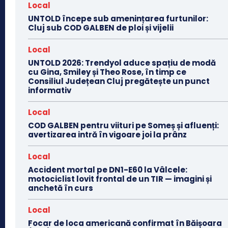
Local
UNTOLD începe sub amenințarea furtunilor:
Cluj sub COD GALBEN de ploi și vijelii
Local
UNTOLD 2026: Trendyol aduce spațiu de modă
cu Gina, Smiley și Theo Rose, în timp ce
Consiliul Județean Cluj pregătește un punct
informativ
Local
COD GALBEN pentru viituri pe Someș și afluenți:
avertizarea intră în vigoare joi la prânz
Local
Accident mortal pe DN1-E60 la Vâlcele:
motociclist lovit frontal de un TIR — imagini și
anchetă în curs
Local
Focar de loca americană confirmat în Băișoara