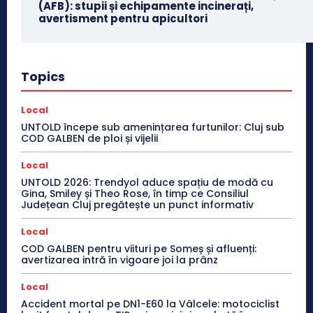
(AFB): stupii și echipamente incinerați,
avertisment pentru apicultori
Topics
Local
UNTOLD începe sub amenințarea furtunilor: Cluj sub
COD GALBEN de ploi și vijelii
Local
UNTOLD 2026: Trendyol aduce spațiu de modă cu
Gina, Smiley și Theo Rose, în timp ce Consiliul
Județean Cluj pregătește un punct informativ
Local
COD GALBEN pentru viituri pe Someș și afluenți:
avertizarea intră în vigoare joi la prânz
Local
Accident mortal pe DN1-E60 la Vâlcele: motociclist