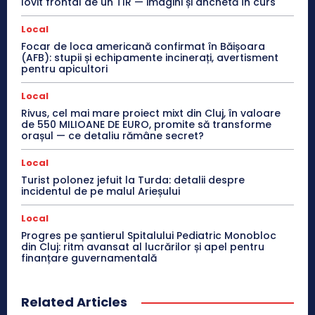
lovit frontal de un TIR — imagini și anchetă în curs
Local
Focar de loca americană confirmat în Băișoara
(AFB): stupii și echipamente incinerați, avertisment
pentru apicultori
Local
Rivus, cel mai mare proiect mixt din Cluj, în valoare
de 550 MILIOANE DE EURO, promite să transforme
orașul — ce detaliu rămâne secret?
Local
Turist polonez jefuit la Turda: detalii despre
incidentul de pe malul Arieșului
Local
Progres pe șantierul Spitalului Pediatric Monobloc
din Cluj: ritm avansat al lucrărilor și apel pentru
finanțare guvernamentală
Related Articles