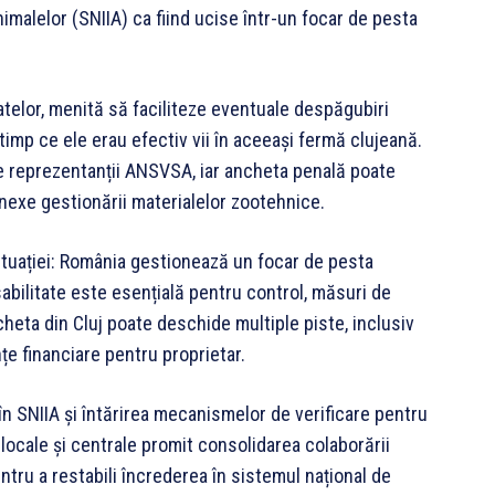
nimalelor (SNIIA) ca fiind ucise într-un focar de pesta
atelor, menită să faciliteze eventuale despăgubiri
timp ce ele erau efectiv vii în aceeași fermă clujeană.
re reprezentanții ANSVSA, iar ancheta penală poate
conexe gestionării materialelor zootehnice.
tuației: România gestionează un focar de pesta
sabilitate este esențială pentru control, măsuri de
eta din Cluj poate deschide multiple piste, inclusiv
nțe financiare pentru proprietar.
n SNIIA și întărirea mecanismelor de verificare pentru
e locale și centrale promit consolidarea colaborării
entru a restabili încrederea în sistemul național de