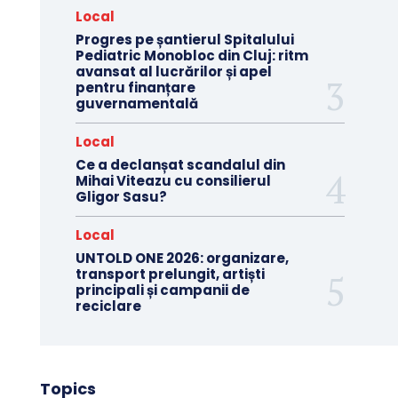
Local
Progres pe șantierul Spitalului
Pediatric Monobloc din Cluj: ritm
avansat al lucrărilor și apel
pentru finanțare
guvernamentală
Local
Ce a declanșat scandalul din
Mihai Viteazu cu consilierul
Gligor Sasu?
Local
UNTOLD ONE 2026: organizare,
transport prelungit, artiști
principali și campanii de
reciclare
Topics