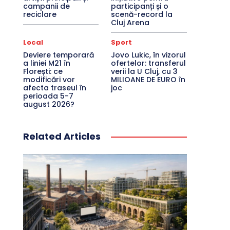
campanii de
participanți și o
reciclare
scenă-record la
Cluj Arena
Local
Sport
Deviere temporară
Jovo Lukic, în vizorul
a liniei M21 în
ofertelor: transferul
Florești: ce
verii la U Cluj, cu 3
modificări vor
MILIOANE DE EURO în
afecta traseul în
joc
perioada 5-7
august 2026?
Related Articles