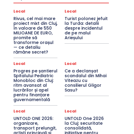
Local
Local
Rivus, cel mai mare
Turist polonez jefuit
proiect mixt din Cluj,
la Turda: detalii
în valoare de 550
despre incidentul
MILIOANE DE EURO,
de pe malul
promite să
Arieșului
transforme orașul
— ce detaliu
rămâne secret?
Local
Local
Progres pe șantierul
Ce a declanșat
Spitalului Pediatric
scandalul din Mihai
Monobloc din Cluj:
Viteazu cu
ritm avansat al
consilierul Gligor
lucrărilor și apel
Sasu?
pentru finanțare
guvernamentală
Local
Local
UNTOLD ONE 2026:
UNTOLD One 2026
organizare,
la Cluj: securitate
transport prelungit,
consolidată,
artiști principali și
inițiative pentru