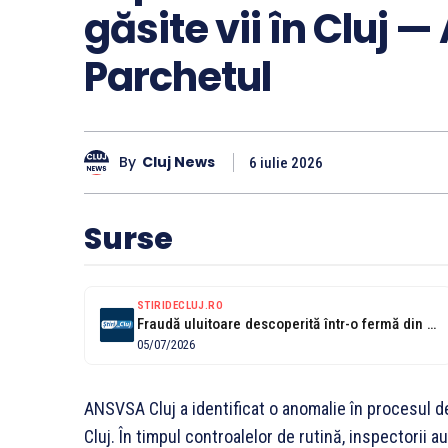
găsite vii în Cluj
Parchetul
By
Cluj News
6 iulie 2026
Surse
STIRIDECLUJ.RO
Fraudă uluitoare descoperită într-o fermă din Cluj: zeci de oi „ucise” pe...
05/07/2026
ANSVSA Cluj a identificat o anomalie în procesul de 
Cluj. În timpul controalelor de rutină, inspectorii au