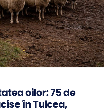
tatea oilor: 75 de
cise în Tulcea,