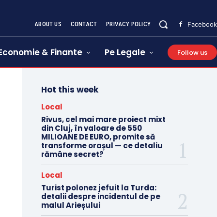
ABOUT US
CONTACT
PRIVACY POLICY
Facebook
Economie & Finante
Pe Legale
Follow us
Hot this week
Local
Rivus, cel mai mare proiect mixt
din Cluj, în valoare de 550
MILIOANE DE EURO, promite să
transforme orașul — ce detaliu
rămâne secret?
Local
Turist polonez jefuit la Turda:
detalii despre incidentul de pe
malul Arieșului