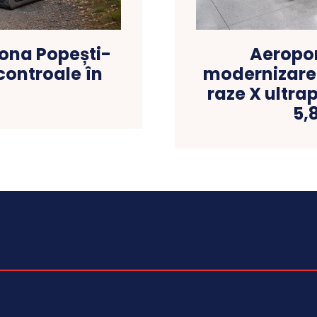
zona Popești-
Aeropor
 controale în
modernizare a
raze X ultra
5,