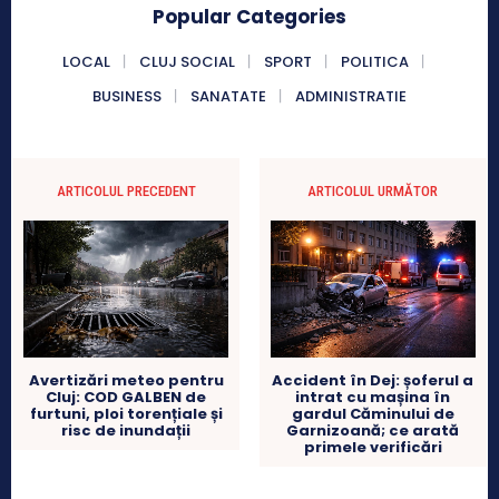
Popular Categories
LOCAL
CLUJ SOCIAL
SPORT
POLITICA
BUSINESS
SANATATE
ADMINISTRATIE
ARTICOLUL PRECEDENT
ARTICOLUL URMĂTOR
Avertizări meteo pentru
Accident în Dej: șoferul a
Cluj: COD GALBEN de
intrat cu mașina în
furtuni, ploi torențiale și
gardul Căminului de
risc de inundații
Garnizoană; ce arată
primele verificări