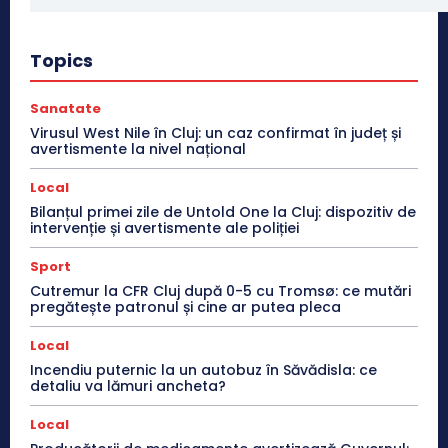
Topics
Sanatate
Virusul West Nile în Cluj: un caz confirmat în județ și
avertismente la nivel național
Local
Bilanțul primei zile de Untold One la Cluj: dispozitiv de
intervenție și avertismente ale poliției
Sport
Cutremur la CFR Cluj după 0-5 cu Tromsø: ce mutări
pregătește patronul și cine ar putea pleca
Local
Incendiu puternic la un autobuz în Săvădisla: ce
detaliu va lămuri ancheta?
Local