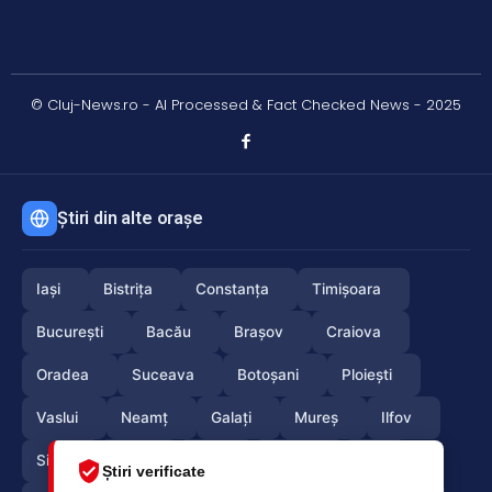
© Cluj-News.ro - AI Processed & Fact Checked News - 2025
Știri din alte orașe
Iași
Bistrița
Constanța
Timișoara
București
Bacău
Brașov
Craiova
Oradea
Suceava
Botoșani
Ploiești
Vaslui
Neamț
Galați
Mureș
Ilfov
Sibiu
Arad
Alba
Tulcea
Olt
Știri verificate