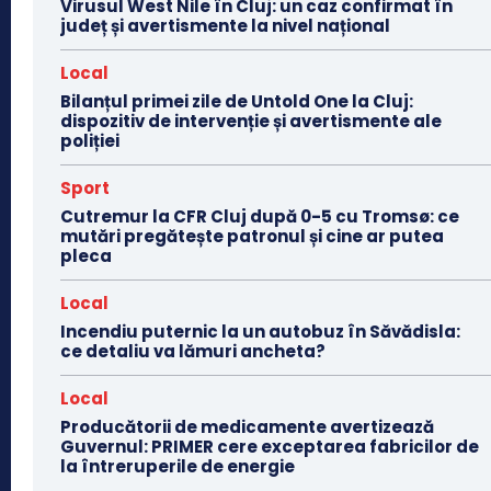
Virusul West Nile în Cluj: un caz confirmat în
județ și avertismente la nivel național
Local
Bilanțul primei zile de Untold One la Cluj:
dispozitiv de intervenție și avertismente ale
poliției
Sport
Cutremur la CFR Cluj după 0-5 cu Tromsø: ce
mutări pregătește patronul și cine ar putea
pleca
Local
Incendiu puternic la un autobuz în Săvădisla:
ce detaliu va lămuri ancheta?
Local
Producătorii de medicamente avertizează
Guvernul: PRIMER cere exceptarea fabricilor de
la întreruperile de energie