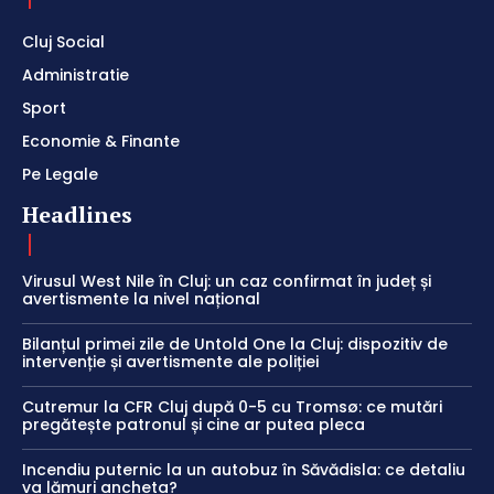
Cluj Social
Administratie
Sport
Economie & Finante
Pe Legale
Headlines
Virusul West Nile în Cluj: un caz confirmat în județ și
avertismente la nivel național
Bilanțul primei zile de Untold One la Cluj: dispozitiv de
intervenție și avertismente ale poliției
Cutremur la CFR Cluj după 0-5 cu Tromsø: ce mutări
pregătește patronul și cine ar putea pleca
Incendiu puternic la un autobuz în Săvădisla: ce detaliu
va lămuri ancheta?