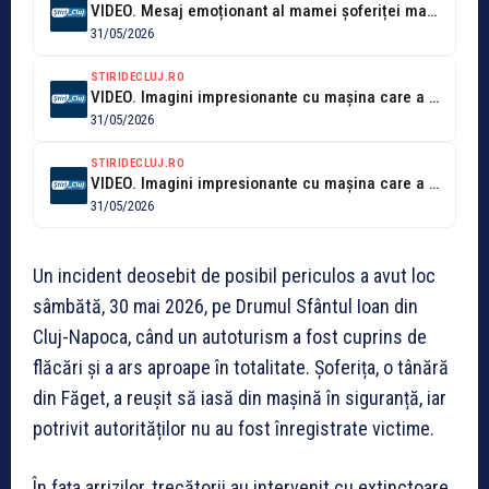
VIDEO. Mesaj emoționant al mamei șoferiței mașinii ce a ars pe drumul...
31/05/2026
STIRIDECLUJ.RO
VIDEO. Imagini impresionante cu mașina care a luat foc pe drumul Sfântul...
31/05/2026
STIRIDECLUJ.RO
VIDEO. Imagini impresionante cu mașina care a luat foc pe drumul Sfântul...
31/05/2026
Un incident deosebit de posibil periculos a avut loc
sâmbătă, 30 mai 2026, pe Drumul Sfântul Ioan din
Cluj-Napoca, când un autoturism a fost cuprins de
flăcări și a ars aproape în totalitate. Șoferița, o tânără
din Făget, a reușit să iasă din mașină în siguranță, iar
potrivit autorităților nu au fost înregistrate victime.
În fața arrizilor, trecătorii au intervenit cu extinctoare