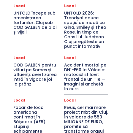
Local
Local
UNTOLD începe sub
UNTOLD 2026:
amenințarea
Trendyol aduce
furtunilor: Cluj sub
spațiu de modă cu
COD GALBEN de ploi
Gina, Smiley și Theo
și vijelii
Rose, în timp ce
Consiliul Județean
Cluj pregătește un
punct informativ
Local
Local
COD GALBEN pentru
Accident mortal pe
viituri pe Someș și
DN1-E60 la Vâlcele:
afluenți: avertizarea
motociclist lovit
intră în vigoare joi
frontal de un TIR —
la prânz
imagini și anchetă
în curs
Local
Local
Focar de loca
Rivus, cel mai mare
americană
proiect mixt din Cluj,
confirmat în
în valoare de 550
Băișoara (AFB):
MILIOANE DE EURO,
stupii și
promite să
echipamente
transforme orașul