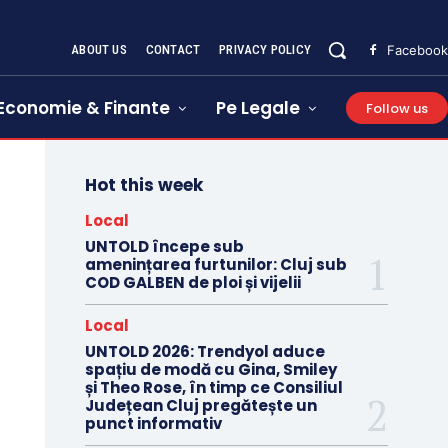
ABOUT US
CONTACT
PRIVACY POLICY
Facebook
Economie & Finante
Pe Legale
Follow us
Hot this week
Local
UNTOLD începe sub
amenințarea furtunilor: Cluj sub
COD GALBEN de ploi și vijelii
Local
UNTOLD 2026: Trendyol aduce
spațiu de modă cu Gina, Smiley
și Theo Rose, în timp ce Consiliul
Județean Cluj pregătește un
punct informativ