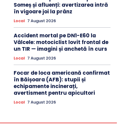
Someș și afluenți: avertizarea intră
în vigoare joi la prânz
Local
7 August 2026
Accident mortal pe DN1-E60 la
Vâlcele: motociclist lovit frontal de
un TIR — imagini și anchetă în curs
Local
7 August 2026
Focar de loca americană confirmat
în Băișoara (AFB): stupii și
echipamente incinerați,
avertisment pentru apicultori
Local
7 August 2026