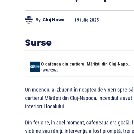
By
Cluj News
19 iulie 2025
Surse
O cafenea din cartierul Mărăști din Cluj-Napoca a luat foc azi-noapte. Pompierii...
19/07/2025
Un incendiu a izbucnit în noaptea de vineri spre sâ
cartierul Mărăști din Cluj-Napoca. Incendiul a avut l
interiorul localului.
Din fericire, în acel moment, cafeneaua era goală, f
victime sau răniți. Intervenția a fost promptă, trei 