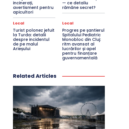
incinerați,
— ce detaliu
avertisment pentru
rămâne secret?
apicultori
Local
Local
Turist polonez jefuit
Progres pe șantierul
la Turda: detalii
Spitalului Pediatric
despre incidentul
Monobloc din Cluj:
de pe malul
ritm avansat al
Arieșului
lucrărilor și apel
pentru finanțare
guvernamentală
Related Articles