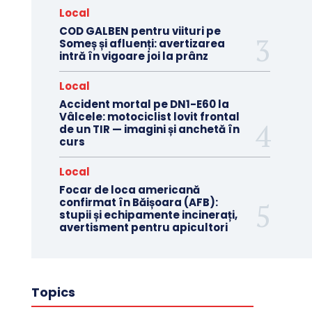
Local
COD GALBEN pentru viituri pe
Someș și afluenți: avertizarea
intră în vigoare joi la prânz
Local
Accident mortal pe DN1-E60 la
Vâlcele: motociclist lovit frontal
de un TIR — imagini și anchetă în
curs
Local
Focar de loca americană
confirmat în Băișoara (AFB):
stupii și echipamente incinerați,
avertisment pentru apicultori
Topics