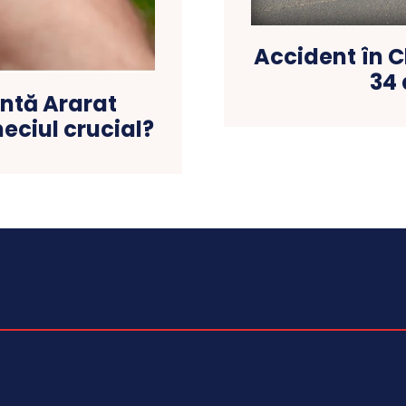
Accident în C
34 
untă Ararat
eciul crucial?