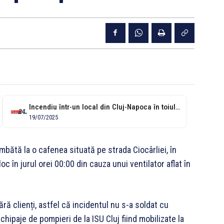
Incendiu într-un local din Cluj-Napoca în toiul nopții. Focul a pornit de...
19/07/2025
mbătă la o cafenea situată pe strada Ciocârliei, în
oc în jurul orei 00:00 din cauza unui ventilator aflat în
ără clienți, astfel că incidentul nu s-a soldat cu
echipaje de pompieri de la ISU Cluj fiind mobilizate la