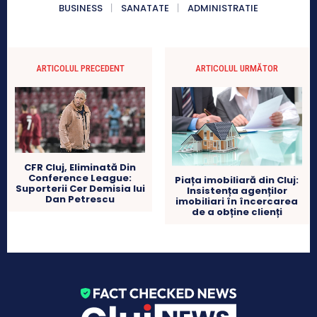
BUSINESS
SANATATE
ADMINISTRATIE
ARTICOLUL PRECEDENT
ARTICOLUL URMĂTOR
CFR Cluj, Eliminată Din
Conference League:
Piața imobiliară din Cluj:
Suporterii Cer Demisia lui
Insistența agenților
Dan Petrescu
imobiliari în încercarea
de a obține clienți