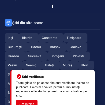
Știri din alte orașe
Iași
Bistrița
Constanța
Timișoara
București
Bacău
Brașov
Craiova
Oradea
Suceava
Botoșani
Ploiești
Vaslui
Neamț
Galați
Mureș
Ilfov
Sibiu
Arad
Alba
Tulcea
Olt
Știri verificate
Toate știrile de pe acest site sunt verificate înainte de
Arges
Maramures
Vrancea
Satumare
publicare. Folosim cookies pentru a îmbunătăți
experiența utilizatorilor și pentru a analiza traficul pe
Buzau
Braila
Calarasi
Caras-Severin
site.
Dambovita
Giurgiu
Gorj
Hunedoara
Am înțeles