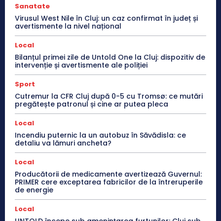
Sanatate
Virusul West Nile în Cluj: un caz confirmat în județ și
avertismente la nivel național
Local
Bilanțul primei zile de Untold One la Cluj: dispozitiv de
intervenție și avertismente ale poliției
Sport
Cutremur la CFR Cluj după 0-5 cu Tromsø: ce mutări
pregătește patronul și cine ar putea pleca
Local
Incendiu puternic la un autobuz în Săvădisla: ce
detaliu va lămuri ancheta?
Local
Producătorii de medicamente avertizează Guvernul:
PRIMER cere exceptarea fabricilor de la întreruperile
de energie
Local
UNTOLD începe sub amenințarea furtunilor: Cluj sub