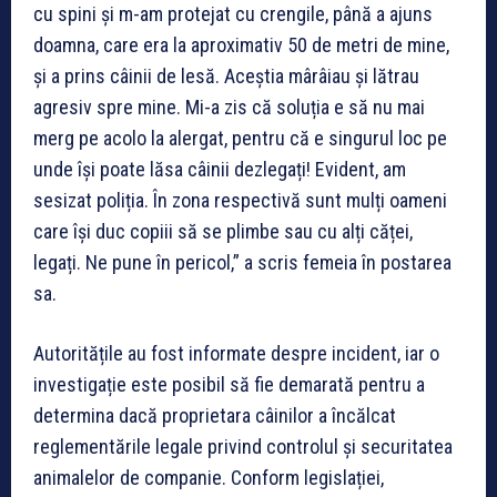
cu spini și m-am protejat cu crengile, până a ajuns
doamna, care era la aproximativ 50 de metri de mine,
și a prins câinii de lesă. Aceștia mârâiau și lătrau
agresiv spre mine. Mi-a zis că soluția e să nu mai
merg pe acolo la alergat, pentru că e singurul loc pe
unde își poate lăsa câinii dezlegați! Evident, am
sesizat poliția. În zona respectivă sunt mulți oameni
care își duc copiii să se plimbe sau cu alți căței,
legați. Ne pune în pericol,” a scris femeia în postarea
sa.
Autoritățile au fost informate despre incident, iar o
investigație este posibil să fie demarată pentru a
determina dacă proprietara câinilor a încălcat
reglementările legale privind controlul și securitatea
animalelor de companie. Conform legislației,