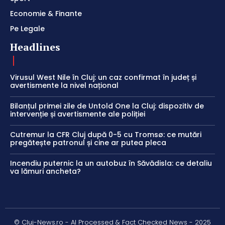
Economie & Finante
Pe Legale
Headlines
Virusul West Nile în Cluj: un caz confirmat în județ și
avertismente la nivel național
Bilanțul primei zile de Untold One la Cluj: dispozitiv de
intervenție și avertismente ale poliției
Cutremur la CFR Cluj după 0-5 cu Tromsø: ce mutări
pregătește patronul și cine ar putea pleca
Incendiu puternic la un autobuz în Săvădisla: ce detaliu
va lămuri ancheta?
© Cluj-News.ro - AI Processed & Fact Checked News - 2025