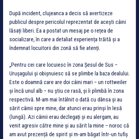
După incident, clujeanca a decis să avertizeze
publicul despre pericolul reprezentat de acești câini
lăsați liberi. Ea a postat un mesaj pe o rețea de
socializare, în care a detaliat experiența trăită și a
îndemnat locuitorii din zonă să fie atenți.
„Pentru cei care locuiesc în zona Șesul de Sus –
Urușagului și obișnuiesc să se plimbe la baza dealului.
Este o doamnă care are doi câini mari – un rottweiler
și încă unul alb – nu știu ce rasă, și îi plimbă în zona
respectivă. M-am mai întâlnit o dată cu dânsa și au
sărit câinii spre mine, dar atunci erau prinși în lesă
(lungă). Azi câinii erau dezlegați și eu alergam, au
venit agresiv către mine și au sărit la mine – noroc că
am avut prezență de spirit și m-am băgat într-un tufiș