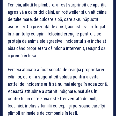
Femeia, aflată la plimbare, a fost surprinsă de apariția
agresivă a celor doi câini, un rottweiler și un alt câine
de talie mare, de culoare albă, care s-au năpustit
asupra ei. Cu prezență de spirit, aceasta s-a refugiat
într-un tufiș cu spini, folosind crengile pentru a se
proteja de animalele agresive. Incidentul s-a încheiat
abia când proprietara câinilor a intervenit, reușind să
îi prindă în lesă.
Femeia atacată a fost șocată de reacția proprietarei
câinilor, care i-a sugerat că soluția pentru a evita
astfel de incidente ar fi să nu mai alerge în acea zonă.
Această atitudine a stârnit indignare, mai ales în
contextul în care zona este frecventată de mulți
localnici, inclusiv familii cu copii și persoane care își
plimbă animalele de companie în lesă.