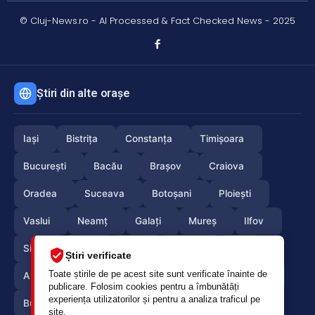
© Cluj-News.ro - AI Processed & Fact Checked News - 2025
Știri din alte orașe
Iași
Bistrița
Constanța
Timișoara
București
Bacău
Brașov
Craiova
Oradea
Suceava
Botoșani
Ploiești
Vaslui
Neamț
Galați
Mureș
Ilfov
Sibiu
Arad
Alba
Tulcea
Olt
Știri verificate
Toate știrile de pe acest site sunt verificate înainte de
Arges
Maramures
Vrancea
Satumare
publicare. Folosim cookies pentru a îmbunătăți
experiența utilizatorilor și pentru a analiza traficul pe
Buzau
Braila
Calarasi
Caras-Severin
site.