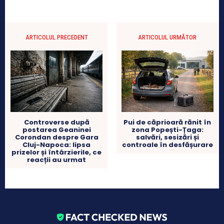
ARTICOLUL PRECEDENT
ARTICOLUL URMĂTOR
Controverse după
Pui de căprioară rănit în
postarea Geaninei
zona Popești-Țaga:
Corondan despre Gara
salvări, sesizări și
Cluj-Napoca: lipsa
controale în desfășurare
prizelor și întârzierile, ce
reacții au urmat