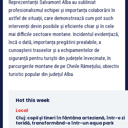
Reprezentanții Salvamont Alba au subliniat
profesionalismul echipei și importanța colaborării în
astfel de situații, care demonstrează cum pot such
intervenții devin posibile și eficiente chiar și în cele
mai difficile sectoare montane. Incidentul evidențiază,
încă o dată, importanța pregătirii prealabile, a
cunoașterii traseelor și a echipamentelor de
siguranță pentru turiștii din județele învecinate, în
parcurgerile montane de pe Cheile Râmețului, obiectiv
turistic popular din județul Alba.
Hot this week
Local
Cluj: copii și tineri în fântâna arteziană, într-o zi
toridă, transformând-o într-un aqua park