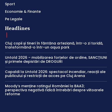
Sport
Economie & Finante
Pe Legale
Headlines
Cluj: copii și tineri în fântâna arteziană, într-o zi toridă,
transformând-o într-un aqua park
Untold 2026 – mobilizarea forțelor de ordine, SANCȚIUNI
și primele depistări de DROGURI
Capaldi la Untold 2026: spectacol incendiar, reacții ale
publicului și restricții de acces pe Cluj Arena
Moody’s menține ratingul României la BAA3;
perspectiva negativă ridică întrebări despre viitoarele
reforme