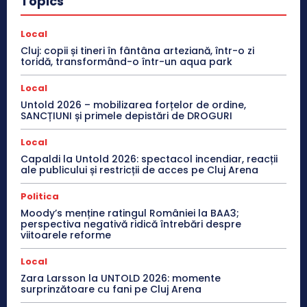
Topics
Local
Cluj: copii și tineri în fântâna arteziană, într-o zi
toridă, transformând-o într-un aqua park
Local
Untold 2026 – mobilizarea forțelor de ordine,
SANCȚIUNI și primele depistări de DROGURI
Local
Capaldi la Untold 2026: spectacol incendiar, reacții
ale publicului și restricții de acces pe Cluj Arena
Politica
Moody’s menține ratingul României la BAA3;
perspectiva negativă ridică întrebări despre
viitoarele reforme
Local
Zara Larsson la UNTOLD 2026: momente
surprinzătoare cu fani pe Cluj Arena