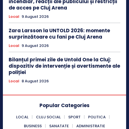
incendiar, reacții ale publicului și restricții
de acces pe Cluj Arena
Local
9 August 2026
Zara Larsson la UNTOLD 2026: momente
surprinzătoare cu fani pe Cluj Arena
Local
9 August 2026
Bilanțul primei zile de Untold One la Cluj:
dispozitiv de intervenție și avertismente ale
poliției
Local
8 August 2026
Popular Categories
LOCAL
CLUJ SOCIAL
SPORT
POLITICA
BUSINESS
SANATATE
ADMINISTRATIE