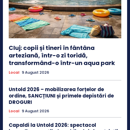
Cluj: copii și tineri în fântâna
arteziană, într-o zi toridă,
transformând-o într-un aqua park
Local
9 August 2026
Untold 2026 – mobilizarea forțelor de
ordine, SANCȚIUNI și primele depistări de
DROGURI
Local
9 August 2026
Capaldi la Untold 2026: spectacol