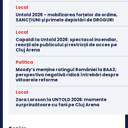
Local
Untold 2026 – mobilizarea forțelor de ordine,
SANCȚIUNI și primele depistări de DROGURI
Local
Capaldi la Untold 2026: spectacol incendiar,
reacții ale publicului și restricții de acces pe
Cluj Arena
Politica
Moody’s menține ratingul României la BAA3;
perspectiva negativă ridică întrebări despre
viitoarele reforme
Local
Zara Larsson la UNTOLD 2026: momente
surprinzătoare cu fani pe Cluj Arena