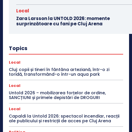
Local
Zara Larsson la UNTOLD 2026: momente
surprinzătoare cu fani pe Cluj Arena
Topics
Local
Cluj: copii și tineri în fântâna arteziană, într-o zi
toridă, transformând-o într-un aqua park
Local
Untold 2026 – mobilizarea forțelor de ordine,
SANCȚIUNI și primele depistări de DROGURI
Local
Capaldi la Untold 2026: spectacol incendiar, reacții
ale publicului și restricții de acces pe Cluj Arena