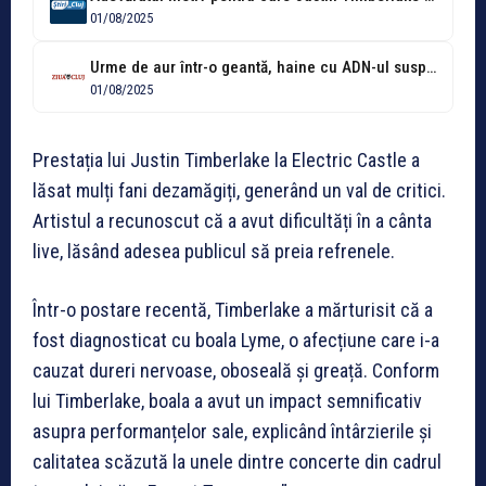
01/08/2025
Urme de aur într-o geantă, haine cu ADN-ul suspecților, dar și cioburi...
01/08/2025
Prestația lui Justin Timberlake la Electric Castle a
lăsat mulți fani dezamăgiți, generând un val de critici.
Artistul a recunoscut că a avut dificultăți în a cânta
live, lăsând adesea publicul să preia refrenele.
Într-o postare recentă, Timberlake a mărturisit că a
fost diagnosticat cu boala Lyme, o afecțiune care i-a
cauzat dureri nervoase, oboseală și greață. Conform
lui Timberlake, boala a avut un impact semnificativ
asupra performanțelor sale, explicând întârzierile și
calitatea scăzută la unele dintre concerte din cadrul