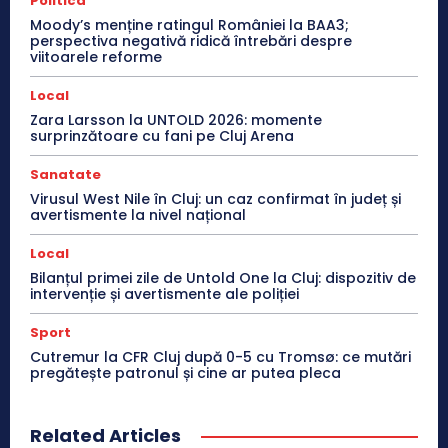
Politica
Moody’s menține ratingul României la BAA3;
perspectiva negativă ridică întrebări despre
viitoarele reforme
Local
Zara Larsson la UNTOLD 2026: momente
surprinzătoare cu fani pe Cluj Arena
Sanatate
Virusul West Nile în Cluj: un caz confirmat în județ și
avertismente la nivel național
Local
Bilanțul primei zile de Untold One la Cluj: dispozitiv de
intervenție și avertismente ale poliției
Sport
Cutremur la CFR Cluj după 0-5 cu Tromsø: ce mutări
pregătește patronul și cine ar putea pleca
Related Articles