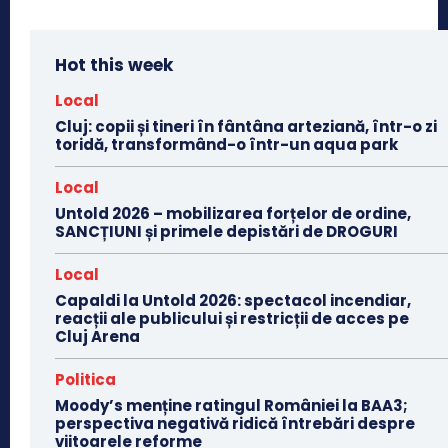
Hot this week
Local
Cluj: copii și tineri în fântâna arteziană, într-o zi
toridă, transformând-o într-un aqua park
Local
Untold 2026 – mobilizarea forțelor de ordine,
SANCȚIUNI și primele depistări de DROGURI
Local
Capaldi la Untold 2026: spectacol incendiar,
reacții ale publicului și restricții de acces pe
Cluj Arena
Politica
Moody’s menține ratingul României la BAA3;
perspectiva negativă ridică întrebări despre
viitoarele reforme