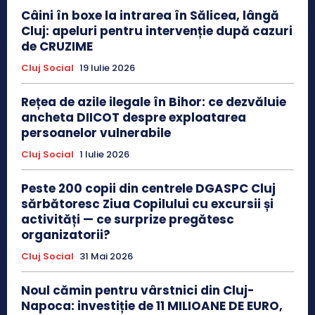
Câini în boxe la intrarea în Sălicea, lângă
Cluj: apeluri pentru intervenție după cazuri
de CRUZIME
Cluj Social
19 Iulie 2026
Rețea de azile ilegale în Bihor: ce dezvăluie
ancheta DIICOT despre exploatarea
persoanelor vulnerabile
Cluj Social
1 Iulie 2026
Peste 200 copii din centrele DGASPC Cluj
sărbătoresc Ziua Copilului cu excursii și
activități — ce surprize pregătesc
organizatorii?
Cluj Social
31 Mai 2026
Noul cămin pentru vârstnici din Cluj-
Napoca: investiție de 11 MILIOANE DE EURO,