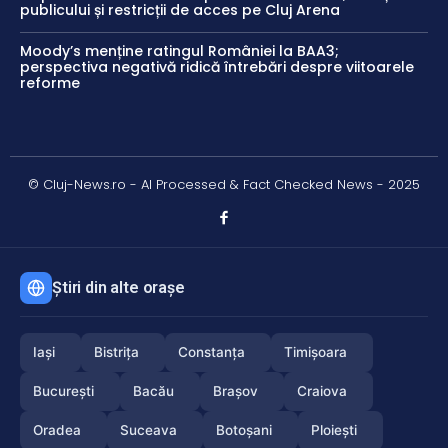
publicului și restricții de acces pe Cluj Arena
Moody’s menține ratingul României la BAA3;
perspectiva negativă ridică întrebări despre viitoarele
reforme
© Cluj-News.ro - AI Processed & Fact Checked News - 2025
Știri din alte orașe
Iași
Bistrița
Constanța
Timișoara
București
Bacău
Brașov
Craiova
Oradea
Suceava
Botoșani
Ploiești