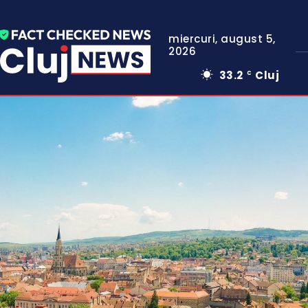
miercuri, august 5,
2026
33.2
Cluj
C