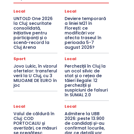
Local
Local
UNTOLD One 2026
Deviere temporară
la Cluj: securitate
a liniei M21 în
consolidată,
Florești: ce
inițiative pentru
modificări vor
participanți și o
afecta traseul în
scenă-record la
perioada 5-7
Cluj Arena
august 2026?
Sport
Local
Jovo Lukic, în vizorul
Percheziții în Cluj la
ofertelor: transferul
un ocol silvic de
verii la U Cluj, cu 3
stat și o rețea de
MILIOANE DE EURO în
tăieri ilegale: 12
joc
percheziții și
suspiciuni de falsuri
în SUMAL 2.0
Local
Local
Valul de căldură în
Admitere la UBB
Cluj: COD
2026: peste 13.900
PORTOCALIU și
de candidați și-au
avertizări, ce măsuri
confirmat locurile,
se pregătesc
dar ce detalii vor