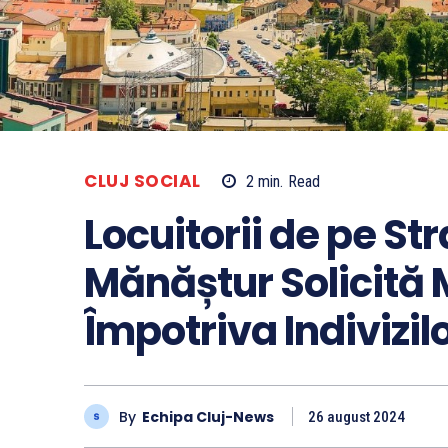
CLUJ SOCIAL
2
min.
Read
Locuitorii de pe St
Mănăștur Solicită 
Împotriva Indivizilo
By
Echipa Cluj-News
26 august 2024