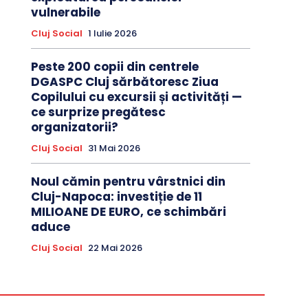
vulnerabile
Cluj Social
1 Iulie 2026
Peste 200 copii din centrele
DGASPC Cluj sărbătoresc Ziua
Copilului cu excursii și activități —
ce surprize pregătesc
organizatorii?
Cluj Social
31 Mai 2026
Noul cămin pentru vârstnici din
Cluj-Napoca: investiție de 11
MILIOANE DE EURO, ce schimbări
aduce
Cluj Social
22 Mai 2026