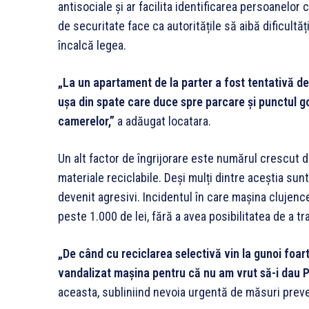
antisociale și ar facilita identificarea persoanelor 
de securitate face ca autoritățile să aibă dificultăț
încalcă legea.
„La un apartament de la parter a fost tentativă de 
ușa din spate care duce spre parcare și punctul go
camerelor,”
a adăugat locatara.
Un alt factor de îngrijorare este numărul crescut d
materiale reciclabile. Deși mulți dintre aceștia sunt 
devenit agresivi. Incidentul în care mașina clujenc
peste 1.000 de lei, fără a avea posibilitatea de a t
„De când cu reciclarea selectivă vin la gunoi foarte 
vandalizat mașina pentru că nu am vrut să-i dau P
aceasta, subliniind nevoia urgentă de măsuri preve