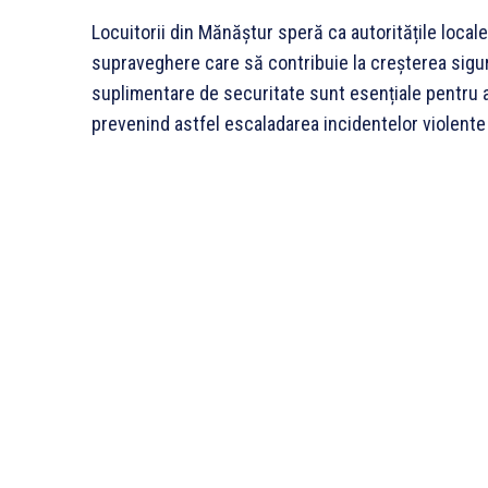
Locuitorii din Mănăștur speră ca autoritățile local
supraveghere care să contribuie la creșterea sigur
suplimentare de securitate sunt esențiale pentru a r
prevenind astfel escaladarea incidentelor violente ș