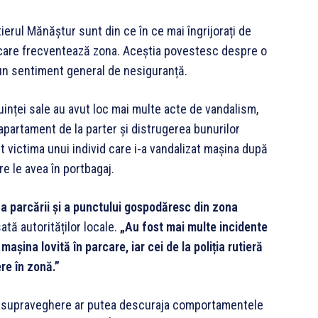
tierul Mănăștur sunt din ce în ce mai îngrijorați de
i care frecventează zona. Aceștia povestesc despre o
-un sentiment general de nesiguranță.
uinței sale au avut loc mai multe acte de vandalism,
n apartament de la parter și distrugerea bunurilor
t victima unui individ care i-a vandalizat mașina după
e le avea în portbagaj.
 parcării și a punctului gospodăresc din zona
ată autorităților locale.
„Au fost mai multe incidente
așina lovită în parcare, iar cei de la poliția rutieră
re în zonă.”
e supraveghere ar putea descuraja comportamentele