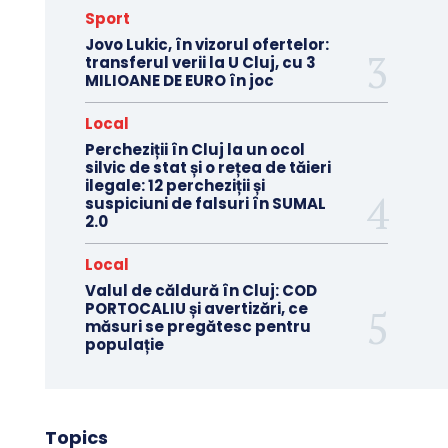
Sport
Jovo Lukic, în vizorul ofertelor:
transferul verii la U Cluj, cu 3
MILIOANE DE EURO în joc
Local
Percheziții în Cluj la un ocol
silvic de stat și o rețea de tăieri
ilegale: 12 percheziții și
suspiciuni de falsuri în SUMAL
2.0
Local
Valul de căldură în Cluj: COD
PORTOCALIU și avertizări, ce
măsuri se pregătesc pentru
populație
Topics