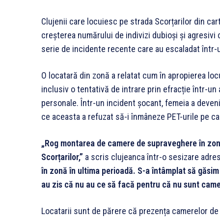
Clujenii care locuiesc pe strada Scorțarilor din car
creșterea numărului de indivizi dubioși și agresiv
serie de incidente recente care au escaladat într
O locatară din zonă a relatat cum în apropierea loc
inclusiv o tentativă de intrare prin efracție într-u
personale. Într-un incident șocant, femeia a deveni
ce aceasta a refuzat să-i înmâneze PET-urile pe car
„Rog montarea de camere de supraveghere în zona
Scorțarilor,”
a scris clujeanca într-o sesizare adres
în zonă în ultima perioadă. S-a întâmplat să găsim m
au zis că nu au ce să facă pentru că nu sunt came
Locatarii sunt de părere că prezența camerelor d