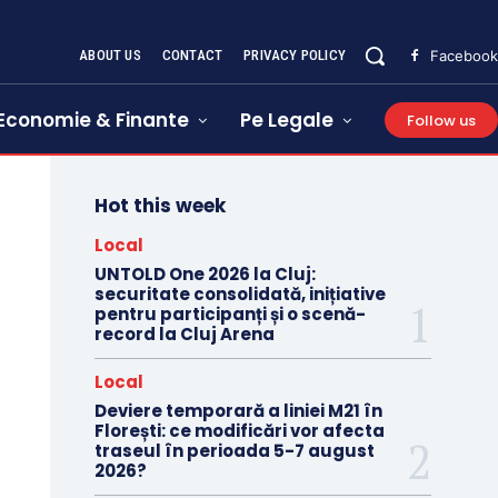
ABOUT US
CONTACT
PRIVACY POLICY
Facebook
Economie & Finante
Pe Legale
Follow us
Hot this week
Local
UNTOLD One 2026 la Cluj:
securitate consolidată, inițiative
pentru participanți și o scenă-
record la Cluj Arena
Local
Deviere temporară a liniei M21 în
Florești: ce modificări vor afecta
traseul în perioada 5-7 august
2026?