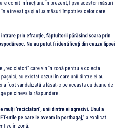
care comit infracțiuni. În prezent, lipsa acestor măsuri
i în a investiga și a lua măsuri împotriva celor care
intrare prin efracție, făptuitorii părăsind scara prin
spodăresc. Nu au putut fi identificați din cauza lipsei
e „reciclatori” care vin în zonă pentru a colecta
pașnici, au existat cazuri în care unii dintre ei au
ei a fost vandalizată a lăsat-o pe aceasta cu daune de
rage pe cineva la răspundere.
mulți ‘reciclatori’, unii dintre ei agresivi. Unul a
ET-urile pe care le aveam în portbagaj,”
a explicat
ntive în zonă.