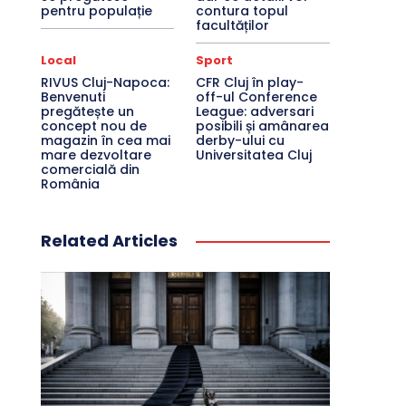
pentru populație
contura topul
facultăților
Local
Sport
RIVUS Cluj-Napoca:
CFR Cluj în play-
Benvenuti
off-ul Conference
pregătește un
League: adversari
concept nou de
posibili și amânarea
magazin în cea mai
derby-ului cu
mare dezvoltare
Universitatea Cluj
comercială din
România
Related Articles