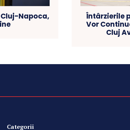
 Cluj-Napoca,
Întârzierile
line
Vor Continua
Cluj A
Categorii