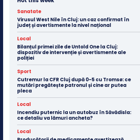
Hot this week
Sanatate
Virusul West Nile în Cluj: un caz confirmat în
județ și avertismente la nivel național
Local
Bilanțul primei zile de Untold One la Cluj:
dispozitiv de intervenție și avertismente ale
poliției
Sport
Cutremur la CFR Cluj după 0-5 cu Tromsø: ce
mutări pregătește patronul și cine ar putea
pleca
Local
Incendiu puternic la un autobuz în Săvădisla:
ce detaliu va lămuri ancheta?
Local
Producătorii de medicamente avertizează