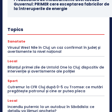
Guvernul: PRIMER cere exceptarea fabricilor de
la întreruperile de energie
Topics
Sanatate
Virusul West Nile în Cluj: un caz confirmat în județ și
avertismente la nivel național
Local
Bilanțul primei zile de Untold One la Cluj: dispozitiv de
intervenție și avertismente ale poliției
Sport
Cutremur la CFR Cluj după 0-5 cu Tromsø: ce mutări
pregătește patronul și cine ar putea pleca
Local
Incendiu puternic la un autobuz în Săvădisla: ce
detaliu va lămuri ancheta?