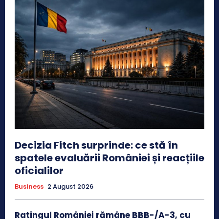
Decizia Fitch surprinde: ce stă în
spatele evaluării României și reacțiile
oficialilor
Business
2 August 2026
Ratingul României rămâne BBB-/A-3, cu