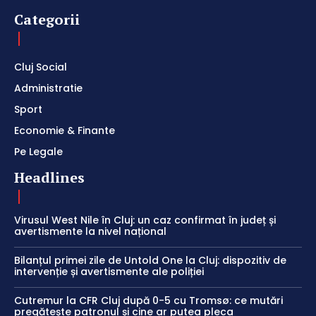
Categorii
Cluj Social
Administratie
Sport
Economie & Finante
Pe Legale
Headlines
Virusul West Nile în Cluj: un caz confirmat în județ și
avertismente la nivel național
Bilanțul primei zile de Untold One la Cluj: dispozitiv de
intervenție și avertismente ale poliției
Cutremur la CFR Cluj după 0-5 cu Tromsø: ce mutări
pregătește patronul și cine ar putea pleca