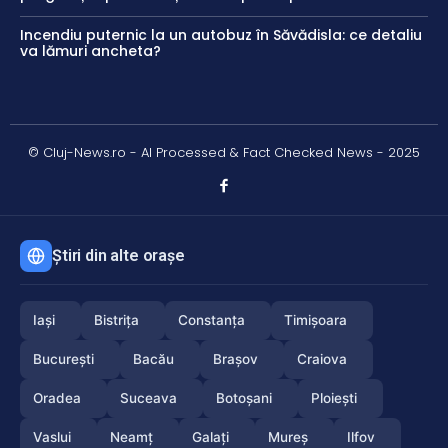
Incendiu puternic la un autobuz în Săvădisla: ce detaliu
va lămuri ancheta?
© Cluj-News.ro - AI Processed & Fact Checked News - 2025
Știri din alte orașe
Iași
Bistrița
Constanța
Timișoara
București
Bacău
Brașov
Craiova
Oradea
Suceava
Botoșani
Ploiești
Vaslui
Neamț
Galați
Mureș
Ilfov