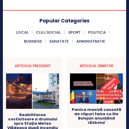
Popular Categories
LOCAL
CLUJ SOCIAL
SPORT
POLITICA
BUSINESS
SANATATE
ADMINISTRATIE
ARTICOLUL PRECEDENT
ARTICOLUL URMĂTOR
Panica masivă cauzată
de clipuri false cu Ilie
Reabilitarea
Bolojan anunțând
costisitoare a drumului
războiul
spre Stația Meteo
Vlădeasa după incendiu