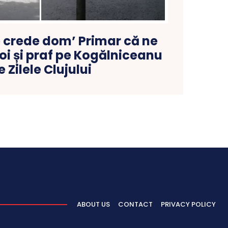
e crede dom’ Primar că ne
oi și praf pe Kogălniceanu
e Zilele Clujului
ABOUT US
CONTACT
PRIVACY POLICY