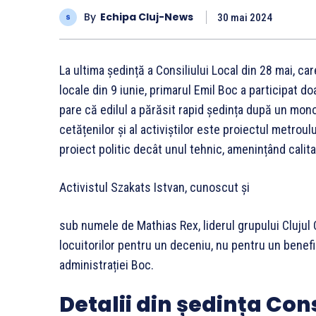
By
Echipa Cluj-News
30 mai 2024
La ultima ședință a Consiliului Local din 28 mai, car
locale din 9 iunie, primarul Emil Boc a participat do
pare că edilul a părăsit rapid ședința după un mono
cetățenilor și al activiștilor este proiectul metroul
proiect politic decât unul tehnic, amenințând calitat
Activistul Szakats Istvan, cunoscut și
sub numele de Mathias Rex, liderul grupului Clujul 
locuitorilor pentru un deceniu, nu pentru un benefici
administrației Boc.
Detalii din ședința Cons