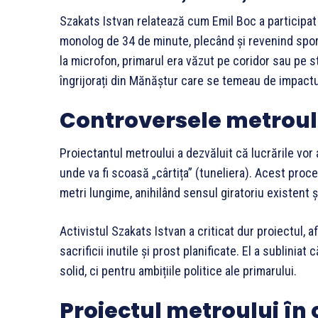
Szakats Istvan relatează cum Emil Boc a participat
monolog de 34 de minute, plecând și revenind spora
la microfon, primarul era văzut pe coridor sau pe s
îngrijorați din Mănăștur care se temeau de impactul 
Controversele metroul
Proiectantul metroului a dezvăluit că lucrările vo
unde va fi scoasă „cârtița” (tuneliera). Acest proc
metri lungime, anihilând sensul giratoriu existent și
Activistul Szakats Istvan a criticat dur proiectul, 
sacrificii inutile și prost planificate. El a subliniat
solid, ci pentru ambițiile politice ale primarului.
Proiectul metroului în 