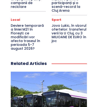
campanii de
participanți și o
reciclare
scenă-record la
Cluj Arena
Local
Sport
Deviere temporară
Jovo Lukic, în vizorul
a liniei M21 în
ofertelor: transferul
Florești: ce
verii la U Cluj, cu 3
modificări vor
MILIOANE DE EURO în
afecta traseul în
joc
perioada 5-7
august 2026?
Related Articles