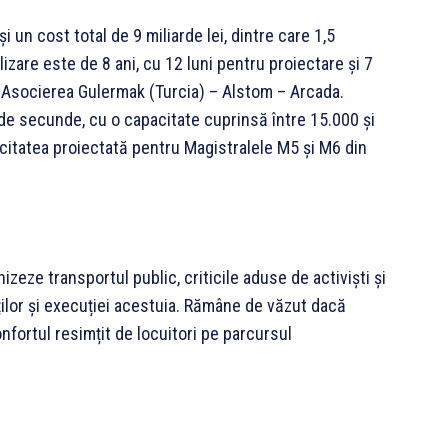
i un cost total de 9 miliarde lei, dintre care 1,5
izare este de 8 ani, cu 12 luni pentru proiectare și 7
 Asocierea Gulermak (Turcia) – Alstom – Arcada.
0 de secunde, cu o capacitate cuprinsă între 15.000 și
citatea proiectată pentru Magistralele M5 și M6 din
zeze transportul public, criticile aduse de activiști și
ților și execuției acestuia. Rămâne de văzut dacă
confortul resimțit de locuitori pe parcursul