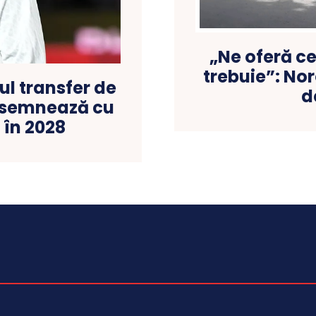
„Ne oferă c
trebuie”: Nor
l transfer de
d
z semnează cu
în 2028