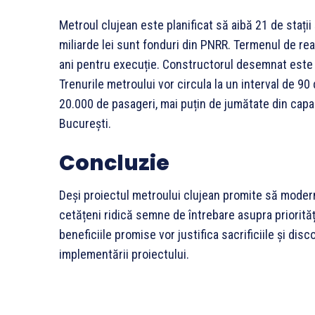
Metroul clujean este planificat să aibă 21 de stații ș
miliarde lei sunt fonduri din PNRR. Termenul de real
ani pentru execuție. Constructorul desemnat este
Trenurile metroului vor circula la un interval de 9
20.000 de pasageri, mai puțin de jumătate din capa
București.
Concluzie
Deși proiectul metroului clujean promite să moderni
cetățeni ridică semne de întrebare asupra priorită
beneficiile promise vor justifica sacrificiile și dis
implementării proiectului.