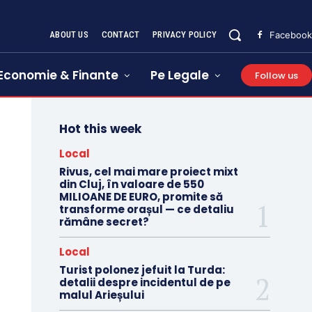
ABOUT US
CONTACT
PRIVACY POLICY
Facebook
Economie & Finante
Pe Legale
Follow us
Hot this week
Local
Rivus, cel mai mare proiect mixt
din Cluj, în valoare de 550
MILIOANE DE EURO, promite să
transforme orașul — ce detaliu
rămâne secret?
Local
Turist polonez jefuit la Turda:
detalii despre incidentul de pe
malul Arieșului