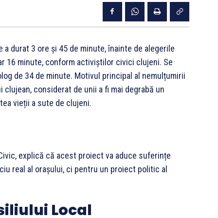
e a durat 3 ore și 45 de minute, înainte de alegerile
ar 16 minute, conform activiștilor civici clujeni. Se
log de 34 de minute. Motivul principal al nemulțumirii
ui clujean, considerat de unii a fi mai degrabă un
ea vieții a sute de clujeni.
Civic, explică că acest proiect va aduce suferințe
u real al orașului, ci pentru un proiect politic al
iliului Local