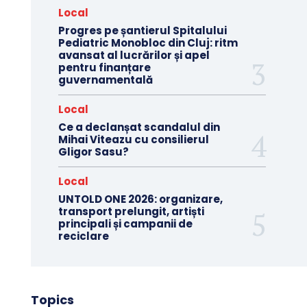
Local
Progres pe șantierul Spitalului
Pediatric Monobloc din Cluj: ritm
avansat al lucrărilor și apel
pentru finanțare
guvernamentală
Local
Ce a declanșat scandalul din
Mihai Viteazu cu consilierul
Gligor Sasu?
Local
UNTOLD ONE 2026: organizare,
transport prelungit, artiști
principali și campanii de
reciclare
Topics