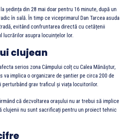
 la ședința din 28 mai doar pentru 16 minute, după un
dic în sală. În timp ce viceprimarul Dan Tarcea asuda
tradă, evitând confruntarea directă cu cetățenii
lucrărilor asupra locuințelor lor.
ui clujean
r afecta serios zona Câmpului colț cu Calea Mănăștur,
es va implica o organizare de șantier pe circa 200 de
 perturbând grav traficul și viața locuitorilor.
afirmând că dezvoltarea orașului nu ar trebui să implice
 că clujenii nu sunt sacrificați pentru un proiect tehnic
cifre