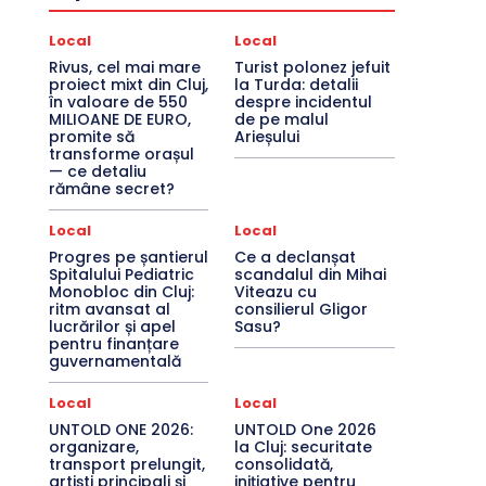
Local
Local
Rivus, cel mai mare
Turist polonez jefuit
proiect mixt din Cluj,
la Turda: detalii
în valoare de 550
despre incidentul
MILIOANE DE EURO,
de pe malul
promite să
Arieșului
transforme orașul
— ce detaliu
rămâne secret?
Local
Local
Progres pe șantierul
Ce a declanșat
Spitalului Pediatric
scandalul din Mihai
Monobloc din Cluj:
Viteazu cu
ritm avansat al
consilierul Gligor
lucrărilor și apel
Sasu?
pentru finanțare
guvernamentală
Local
Local
UNTOLD ONE 2026:
UNTOLD One 2026
organizare,
la Cluj: securitate
transport prelungit,
consolidată,
artiști principali și
inițiative pentru