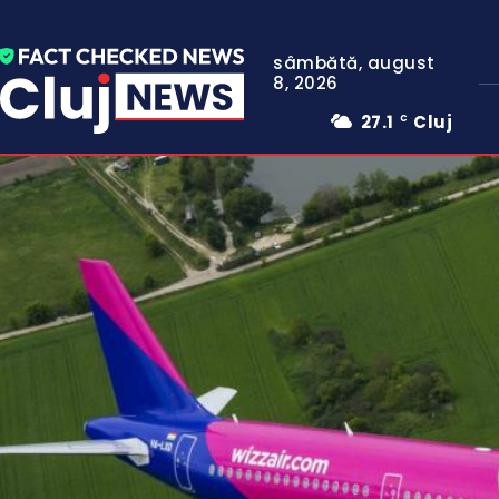
sâmbătă, august
8, 2026
27.1
Cluj
C