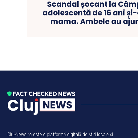
Scandal șocant la Câmpi
adolescentă de 16 ani și
mama. Ambele au ajuns
Cluj-News.ro este o platformă digitală de știri locale și