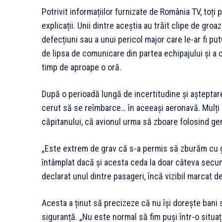
Potrivit informațiilor furnizate de România TV, toți 
explicații. Unii dintre aceștia au trăit clipe de groa
defecțiuni sau a unui pericol major care le-ar fi pu
de lipsa de comunicare din partea echipajului și a 
timp de aproape o oră.
După o perioadă lungă de incertitudine și așteptare 
cerut să se reîmbarce… în aceeași aeronavă. Mulți a
căpitanului, că avionul urma să zboare folosind gen
„Este extrem de grav că s-a permis să zburăm cu ge
întâmplat dacă și acesta ceda la doar câteva secun
declarat unul dintre pasageri, încă vizibil marcat d
Acesta a ținut să precizeze că nu își dorește bani 
siguranță. „Nu este normal să fim puși într-o situa