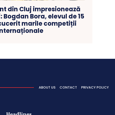
nt din Cluj impresionează
i: Bogdan Bora, elevul de 15
cucerit marile competiții
internaționale
ABOUT US
CONTACT
PRIVACY POLICY
Headlines