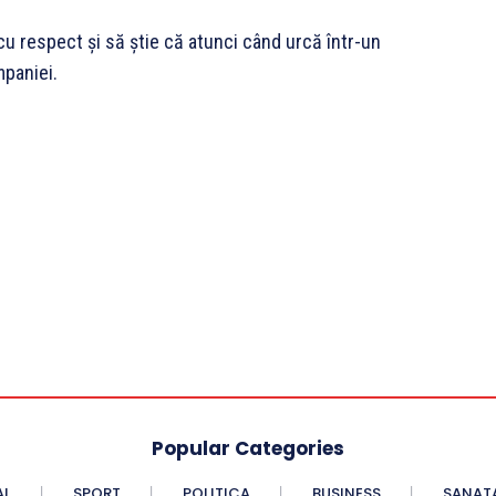
ți cu respect și să știe că atunci când urcă într-un
mpaniei.
Popular Categories
AL
SPORT
POLITICA
BUSINESS
SANAT