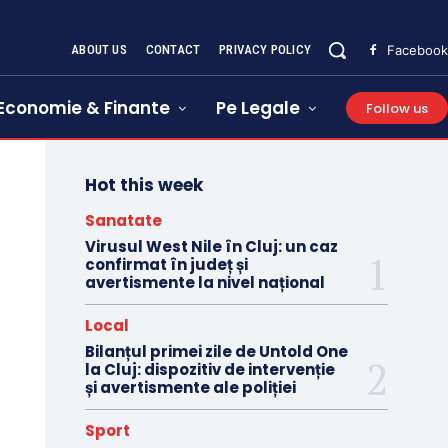
ABOUT US
CONTACT
PRIVACY POLICY
Facebook
Economie & Finante
Pe Legale
Follow us
Hot this week
Sanatate
Virusul West Nile în Cluj: un caz
confirmat în județ și
avertismente la nivel național
Local
Bilanțul primei zile de Untold One
la Cluj: dispozitiv de intervenție
și avertismente ale poliției
Sport