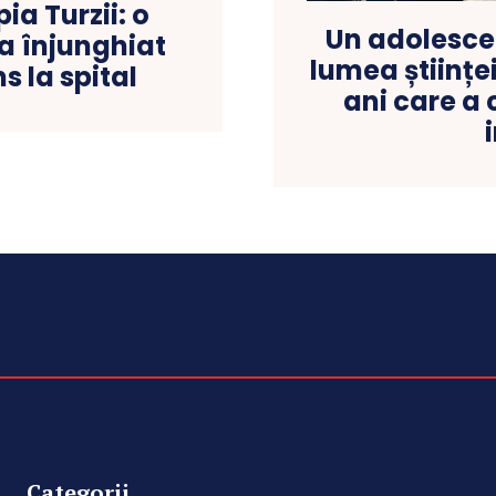
a Turzii: o
Un adolesce
-a înjunghiat
lumea științe
 la spital
ani care a 
Categorii