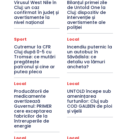
Virusul West Nile în
Bilanțul primei zile
Cluj: un caz
de Untold One la
confirmat în județ și
Cluj: dispozitiv de
avertismente la
intervenție și
nivel național
avertismente ale
poliției
Sport
Local
Cutremur la CFR
Incendiu puternic la
Cluj după 0-5 cu
un autobuz în
Tromsø: ce mutări
Săvădisla: ce
pregătește
detaliu va lămuri
patronul și cine ar
ancheta?
putea pleca
Local
Local
Producătorii de
UNTOLD începe sub
medicamente
amenințarea
avertizează
furtunilor: Cluj sub
Guvernul: PRIMER
COD GALBEN de ploi
cere exceptarea
și vijelii
fabricilor de la
întreruperile de
energie
Local
Local