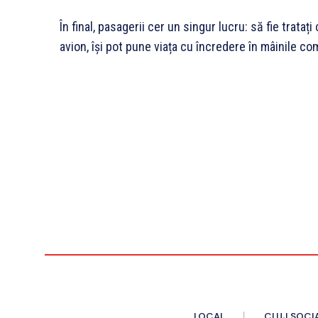
În final, pasagerii cer un singur lucru: să fie trata
avion, își pot pune viața cu încredere în mâinile co
LOCAL
CLUJ SOCI