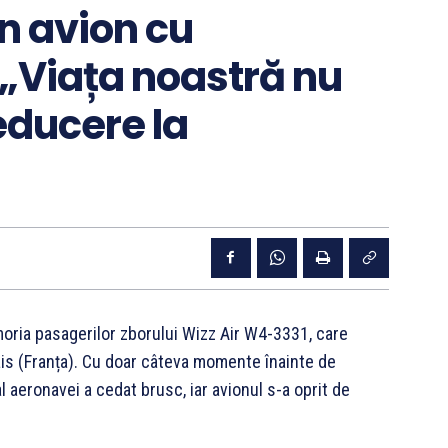
n avion cu
„Viața noastră nu
educere la
oria pasagerilor zborului Wizz Air W4-3331, care
is (Franța). Cu doar câteva momente înainte de
l aeronavei a cedat brusc, iar avionul s-a oprit de