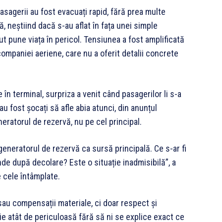
pasagerii au fost evacuați rapid, fără prea multe
ză, neștiind dacă s-au aflat în fața unei simple
tut pune viața în pericol. Tensiunea a fost amplificată
companiei aeriene, care nu a oferit detalii concrete
în terminal, surpriza a venit când pasagerilor li s-a
u fost șocați să afle abia atunci, din anunțul
eratorul de rezervă, nu pe cel principal.
neratorul de rezervă ca sursă principală. Ce s-ar fi
de după decolare? Este o situație inadmisibilă”, a
e cele întâmplate.
sau compensații materiale, ci doar respect și
ție atât de periculoasă fără să ni se explice exact ce