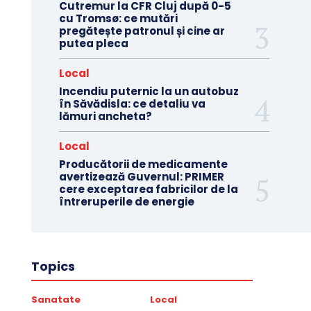
Cutremur la CFR Cluj după 0-5
cu Tromsø: ce mutări
pregătește patronul și cine ar
putea pleca
Local
Incendiu puternic la un autobuz
în Săvădisla: ce detaliu va
lămuri ancheta?
Local
Producătorii de medicamente
avertizează Guvernul: PRIMER
cere exceptarea fabricilor de la
întreruperile de energie
Topics
Sanatate
Local