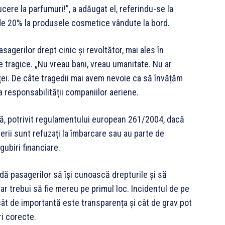
cere la parfumuri!”, a adăugat el, referindu-se la
 de 20% la produsele cosmetice vândute la bord.
agerilor drept cinic și revoltător, mai ales în
 tragice. „Nu vreau bani, vreau umanitate. Nu ar
i. De câte tragedii mai avem nevoie ca să învățăm
a responsabilității companiilor aeriene.
a că, potrivit regulamentului european 261/2004, dacă
erii sunt refuzați la îmbarcare sau au parte de
ubiri financiare.
ă pasagerilor să își cunoască drepturile și să
 ar trebui să fie mereu pe primul loc. Incidentul de pe
cât de importantă este transparența și cât de grav pot
ri corecte.