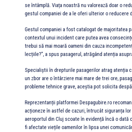
se întâmplă. Viața noastră nu valorează doar o redu
gestul companiei de a le oferi ulterior o reducere
Gestul companiei a fost catalogat de majoritatea pas
contextul unui incident care putea avea consecințe
trebui să mai moară oameni din cauza incompetențe
lecțiile?”, a spus pasagerul, atrăgând atenția asupr
Specialiștii în drepturile pasagerilor atrag atenți
un zbor are o întârziere mai mare de trei ore, pasag
probleme tehnice grave, aceștia pot solicita despăg
Reprezentanții platformei Despagubire.ro recomand
acționeze în astfel de cazuri, întrucât siguranța lor
aeroportul din Cluj scoate în evidență încă o dată 
fi afectate viețile oamenilor în lipsa unei comunică