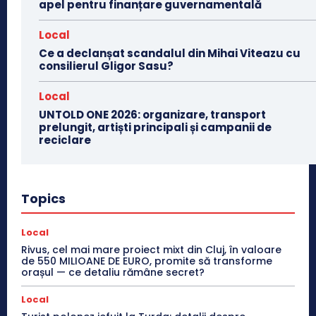
apel pentru finanțare guvernamentală
Local
Ce a declanșat scandalul din Mihai Viteazu cu
consilierul Gligor Sasu?
Local
UNTOLD ONE 2026: organizare, transport
prelungit, artiști principali și campanii de
reciclare
Topics
Local
Rivus, cel mai mare proiect mixt din Cluj, în valoare
de 550 MILIOANE DE EURO, promite să transforme
orașul — ce detaliu rămâne secret?
Local