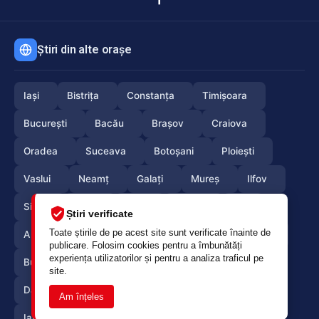
Știri din alte orașe
Iași
Bistrița
Constanța
Timișoara
București
Bacău
Brașov
Craiova
Oradea
Suceava
Botoșani
Ploiești
Vaslui
Neamț
Galați
Mureș
Ilfov
Sibiu
Arad
Alba
Tulcea
Olt
Știri verificate
Toate știrile de pe acest site sunt verificate înainte de
Arges
Maramures
Vrancea
Satumare
publicare. Folosim cookies pentru a îmbunătăți
experiența utilizatorilor și pentru a analiza traficul pe
Buzau
Braila
Calarasi
Caras-Severin
site.
Dambovita
Giurgiu
Gorj
Hunedoara
Am înțeles
Ialomita
Mehedinti
Salaj
Teleorman