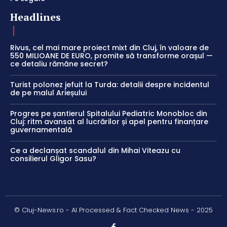
Headlines
Rivus, cel mai mare proiect mixt din Cluj, în valoare de
550 MILIOANE DE EURO, promite să transforme orașul —
ce detaliu rămâne secret?
Turist polonez jefuit la Turda: detalii despre incidentul
de pe malul Arieșului
Progres pe șantierul Spitalului Pediatric Monobloc din
Cluj: ritm avansat al lucrărilor și apel pentru finanțare
guvernamentală
Ce a declanșat scandalul din Mihai Viteazu cu
consilierul Gligor Sasu?
© Cluj-News.ro - AI Processed & Fact Checked News - 2025