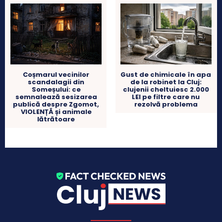
Coșmarul vecinilor
Gust de chimicale în apa
scandalagii din
de la robinet la Cluj:
Someșului: ce
clujenii cheltuiesc 2.000
semnalează sesizarea
LEI pe filtre care nu
publică despre Zgomot,
rezolvă problema
VIOLENȚĂ și animale
lătrătoare