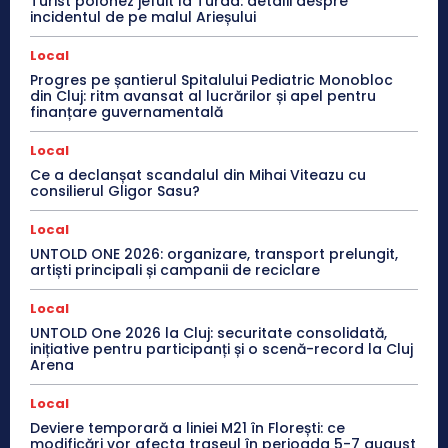
Turist polonez jefuit la Turda: detalii despre
incidentul de pe malul Arieșului
Local
Progres pe șantierul Spitalului Pediatric Monobloc
din Cluj: ritm avansat al lucrărilor și apel pentru
finanțare guvernamentală
Local
Ce a declanșat scandalul din Mihai Viteazu cu
consilierul Gligor Sasu?
Local
UNTOLD ONE 2026: organizare, transport prelungit,
artiști principali și campanii de reciclare
Local
UNTOLD One 2026 la Cluj: securitate consolidată,
inițiative pentru participanți și o scenă-record la Cluj
Arena
Local
Deviere temporară a liniei M21 în Florești: ce
modificări vor afecta traseul în perioada 5-7 august