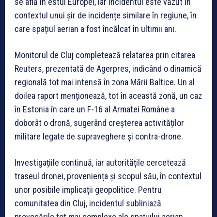
se află în estul Europei, iar incidentul este văzut în
contextul unui șir de incidențe similare în regiune, în
care spațiul aerian a fost încălcat în ultimii ani.
Monitorul de Cluj completează relatarea prin citarea
Reuters, prezentată de Agerpres, indicând o dinamică
regională tot mai intensă în zona Mării Baltice. Un al
doilea raport menționează, tot în această zonă, un caz
în Estonia în care un F-16 al Armatei Române a
doborât o dronă, sugerând creșterea activităților
militare legate de supraveghere și contra-drone.
Investigațiile continuă, iar autoritățile cercetează
traseul dronei, proveniența și scopul său, în contextul
unor posibile implicații geopolitice. Pentru
comunitatea din Cluj, incidentul subliniază
provocările tot mai complexe ale spațiului aerian