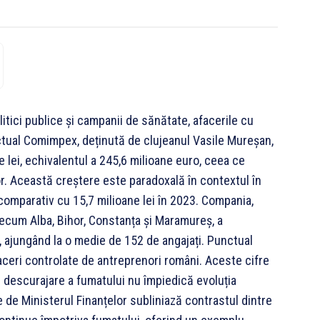
litici publice și campanii de sănătate, afacerile cu
ctual Comimpex, deținută de clujeanul Vasile Mureșan,
e lei, echivalentul a 245,6 milioane euro, ceea ce
or. Această creștere este paradoxală în contextul în
, comparativ cu 15,7 milioane lei în 2023. Compania,
recum Alba, Bihor, Constanța și Maramureș, a
i, ajungând la o medie de 152 de angajați. Punctual
ceri controlate de antreprenori români. Aceste cifre
e descurajare a fumatului nu împiedică evoluția
 de Ministerul Finanțelor subliniază contrastul dintre