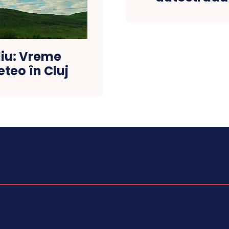
liu: Vreme
eteo în Cluj