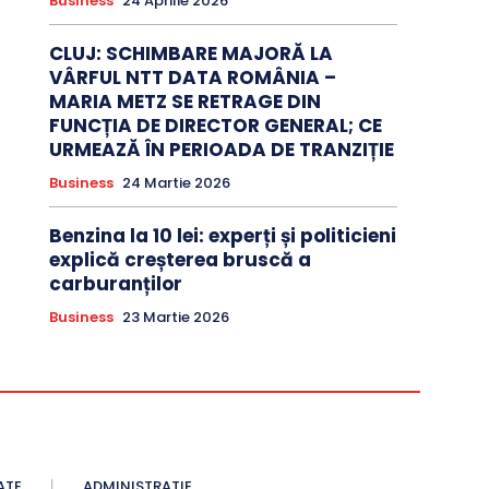
Business
24 Aprilie 2026
CLUJ: SCHIMBARE MAJORĂ LA
VÂRFUL NTT DATA ROMÂNIA –
MARIA METZ SE RETRAGE DIN
FUNCȚIA DE DIRECTOR GENERAL; CE
URMEAZĂ ÎN PERIOADA DE TRANZIȚIE
Business
24 Martie 2026
Benzina la 10 lei: experți și politicieni
explică creșterea bruscă a
carburanților
Business
23 Martie 2026
ATE
ADMINISTRATIE