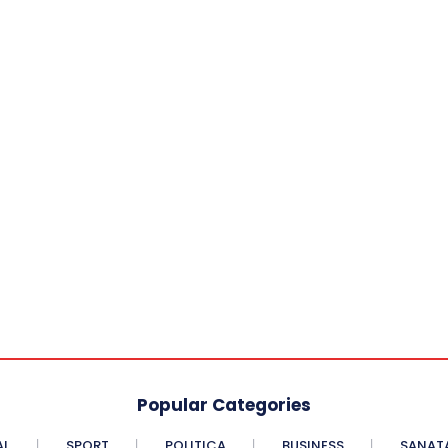
Popular Categories
AL
SPORT
POLITICA
BUSINESS
SANAT