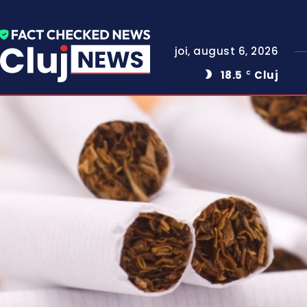
joi, august 6, 2026
18.5
Cluj
C