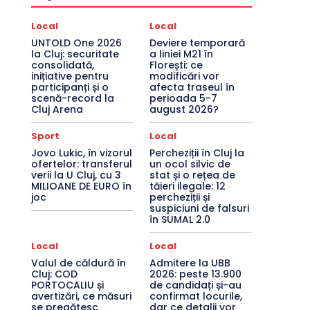
Local
Local
UNTOLD One 2026
Deviere temporară
la Cluj: securitate
a liniei M21 în
consolidată,
Florești: ce
inițiative pentru
modificări vor
participanți și o
afecta traseul în
scenă-record la
perioada 5-7
Cluj Arena
august 2026?
Sport
Local
Jovo Lukic, în vizorul
Percheziții în Cluj la
ofertelor: transferul
un ocol silvic de
verii la U Cluj, cu 3
stat și o rețea de
MILIOANE DE EURO în
tăieri ilegale: 12
joc
percheziții și
suspiciuni de falsuri
în SUMAL 2.0
Local
Local
Valul de căldură în
Admitere la UBB
Cluj: COD
2026: peste 13.900
PORTOCALIU și
de candidați și-au
avertizări, ce măsuri
confirmat locurile,
se pregătesc
dar ce detalii vor