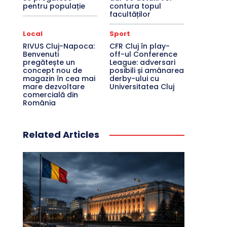
pentru populație
contura topul
facultăților
Local
Sport
RIVUS Cluj-Napoca:
CFR Cluj în play-
Benvenuti
off-ul Conference
pregătește un
League: adversari
concept nou de
posibili și amânarea
magazin în cea mai
derby-ului cu
mare dezvoltare
Universitatea Cluj
comercială din
România
Related Articles