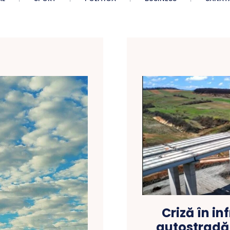
Criză în in
autostradă 