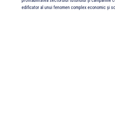
profitabilitatea sectorului tutunului și campaniile
edificator al unui fenomen complex economic și so