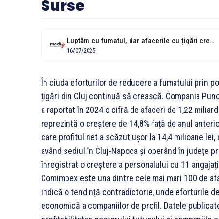
Surse
Luptăm cu fumatul, dar afacerile cu țigări cresc: clujeanul Vasile Mureșan, plus...
16/07/2025
În ciuda eforturilor de reducere a fumatului prin po
țigări din Cluj continuă să crească. Compania Pun
a raportat în 2024 o cifră de afaceri de 1,22 miliard
reprezintă o creștere de 14,8% față de anul anteri
care profitul net a scăzut ușor la 14,4 milioane lei
având sediul în Cluj-Napoca și operând în județe p
înregistrat o creștere a personalului cu 11 angajaț
Comimpex este una dintre cele mai mari 100 de afa
indică o tendință contradictorie, unde eforturile d
economică a companiilor de profil. Datele publicate