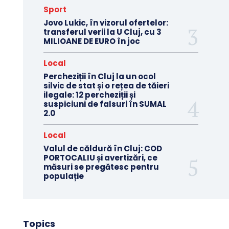
Sport
Jovo Lukic, în vizorul ofertelor:
transferul verii la U Cluj, cu 3
MILIOANE DE EURO în joc
Local
Percheziții în Cluj la un ocol
silvic de stat și o rețea de tăieri
ilegale: 12 percheziții și
suspiciuni de falsuri în SUMAL
2.0
Local
Valul de căldură în Cluj: COD
PORTOCALIU și avertizări, ce
măsuri se pregătesc pentru
populație
Topics