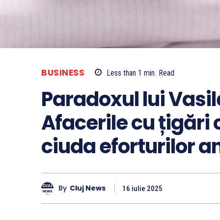
BUSINESS
Less than 1
min.
Read
Paradoxul lui Vasi
Afacerile cu țigări c
ciuda eforturilor 
By
Cluj News
16 iulie 2025