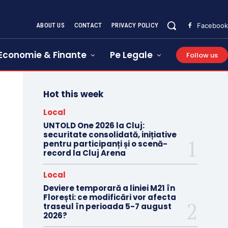
ABOUT US
CONTACT
PRIVACY POLICY
Facebook
Economie & Finante
Pe Legale
Follow us
Hot this week
Local
UNTOLD One 2026 la Cluj:
securitate consolidată, inițiative
pentru participanți și o scenă-
record la Cluj Arena
Local
Deviere temporară a liniei M21 în
Florești: ce modificări vor afecta
traseul în perioada 5-7 august
2026?