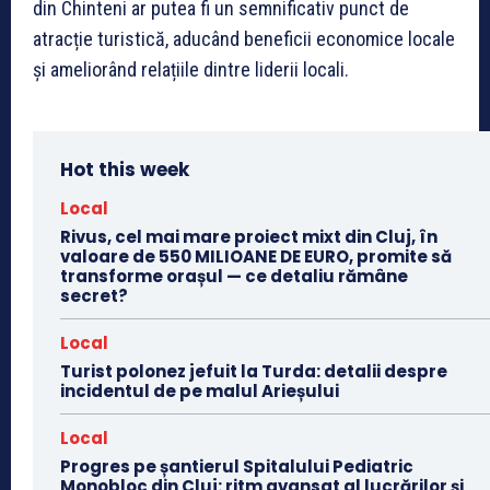
din Chinteni ar putea fi un semnificativ punct de
atracție turistică, aducând beneficii economice locale
și ameliorând relațiile dintre liderii locali.
Hot this week
Local
Rivus, cel mai mare proiect mixt din Cluj, în
valoare de 550 MILIOANE DE EURO, promite să
transforme orașul — ce detaliu rămâne
secret?
Local
Turist polonez jefuit la Turda: detalii despre
incidentul de pe malul Arieșului
Local
Progres pe șantierul Spitalului Pediatric
Monobloc din Cluj: ritm avansat al lucrărilor și