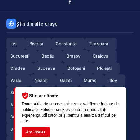
Știri din alte orașe
Iași
Bistrița
Constanța
Timișoara
București
Bacău
Brașov
Craiova
Oradea
Suceava
Botoșani
Ploiești
Vaslui
Neamț
Galați
Mureș
Ilfov
Sibiu
Arad
Alba
Tulcea
Olt
Știri verificate
Toate știrile de pe acest site sunt verificate înainte de
Arges
Maramures
Vrancea
Satumare
publicare. Folosim cookies pentru a îmbunătăți
experiența utilizatorilor și pentru a analiza traficul pe
Buzau
Braila
Calarasi
Caras-Severin
site.
Dambovita
Giurgiu
Gorj
Hunedoara
Am înțeles