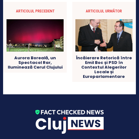
ARTICOLUL PRECEDENT
ARTICOLUL URMĂTOR
Încăierare Retorică între
Aurora Boreală, un
Emil Boc și PSD în
Spectacol Rar,
Contextul Alegerilor
Iluminează Cerul Clujului
Locale și
Europarlamentare