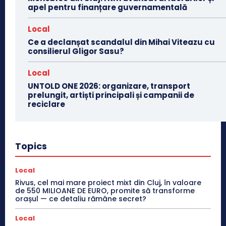
apel pentru finanțare guvernamentală
Local
Ce a declanșat scandalul din Mihai Viteazu cu
consilierul Gligor Sasu?
Local
UNTOLD ONE 2026: organizare, transport
prelungit, artiști principali și campanii de
reciclare
Topics
Local
Rivus, cel mai mare proiect mixt din Cluj, în valoare
de 550 MILIOANE DE EURO, promite să transforme
orașul — ce detaliu rămâne secret?
Local