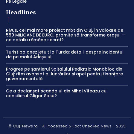
Pe Legale
Headlines
Rivus, cel mai mare proiect mixt din Cluj, în valoare de
550 MILIOANE DE EURO, promite să transforme orașul —
ce detaliu rămâne secret?
Turist polonez jefuit la Turda: detalii despre incidentul
de pe malul Arieșului
Progres pe șantierul Spitalului Pediatric Monobloc din
Cluj: ritm avansat al lucrărilor și apel pentru finanțare
guvernamentală
Ce a declanșat scandalul din Mihai Viteazu cu
consilierul Gligor Sasu?
© Cluj-News.ro - AI Processed & Fact Checked News - 2025