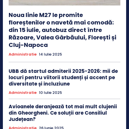
Noua linie M27 le promite
floreștenilor o navetă mai comodă:
din 15 iulie, autobuz direct între
Răzoare, Valea Gârbăului, Florești și
Cluj-Napoca
Administratie
14 Iulie 2025
UBB dă startul admiterii 2025-2026: mii de
locuri pentru viitorii studenți și accent pe
diversitate și incluziune
Administratie
10 Iulie 2025
Avioanele deranjează tot mai mult clujenii
din Gheorgheni. Ce soluții are Consiliul
Județean?
Administratie
26 Iunie 2025