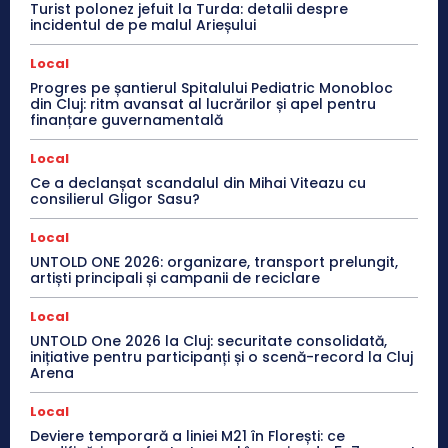
Turist polonez jefuit la Turda: detalii despre
incidentul de pe malul Arieșului
Local
Progres pe șantierul Spitalului Pediatric Monobloc
din Cluj: ritm avansat al lucrărilor și apel pentru
finanțare guvernamentală
Local
Ce a declanșat scandalul din Mihai Viteazu cu
consilierul Gligor Sasu?
Local
UNTOLD ONE 2026: organizare, transport prelungit,
artiști principali și campanii de reciclare
Local
UNTOLD One 2026 la Cluj: securitate consolidată,
inițiative pentru participanți și o scenă-record la Cluj
Arena
Local
Deviere temporară a liniei M21 în Florești: ce