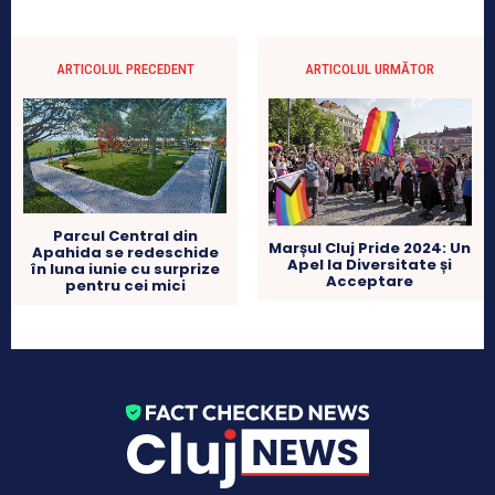
ARTICOLUL PRECEDENT
ARTICOLUL URMĂTOR
Parcul Central din
Marșul Cluj Pride 2024: Un
Apahida se redeschide
Apel la Diversitate și
în luna iunie cu surprize
Acceptare
pentru cei mici