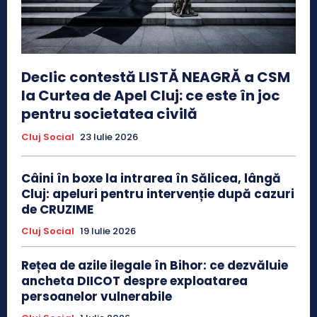
Declic contestă LISTĂ NEAGRĂ a CSM
la Curtea de Apel Cluj: ce este în joc
pentru societatea civilă
Cluj Social
23 Iulie 2026
Câini în boxe la intrarea în Sălicea, lângă
Cluj: apeluri pentru intervenție după cazuri
de CRUZIME
Cluj Social
19 Iulie 2026
Rețea de azile ilegale în Bihor: ce dezvăluie
ancheta DIICOT despre exploatarea
persoanelor vulnerabile