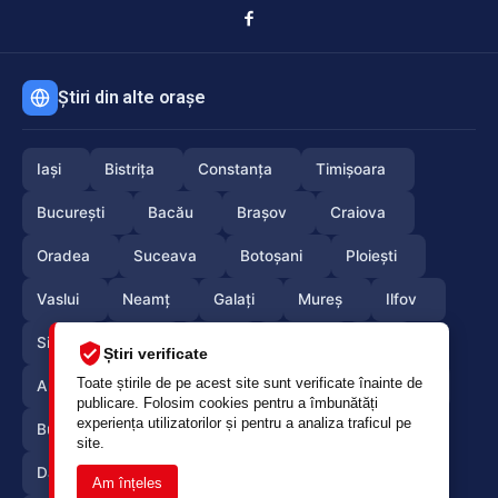
Știri din alte orașe
Iași
Bistrița
Constanța
Timișoara
București
Bacău
Brașov
Craiova
Oradea
Suceava
Botoșani
Ploiești
Vaslui
Neamț
Galați
Mureș
Ilfov
Sibiu
Arad
Alba
Tulcea
Olt
Știri verificate
Toate știrile de pe acest site sunt verificate înainte de
Arges
Maramures
Vrancea
Satumare
publicare. Folosim cookies pentru a îmbunătăți
experiența utilizatorilor și pentru a analiza traficul pe
Buzau
Braila
Calarasi
Caras-Severin
site.
Dambovita
Giurgiu
Gorj
Hunedoara
Am înțeles