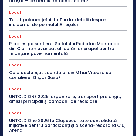
orașul — ce detaliu rămâne secret?
Local
Turist polonez jefuit la Turda: detalii despre
incidentul de pe malul Arieșului
Local
Progres pe șantierul Spitalului Pediatric Monobloc
din Cluj: ritm avansat al lucrărilor și apel pentru
finanțare guvernamentală
Local
Ce a declanșat scandalul din Mihai Viteazu cu
consilierul Gligor Sasu?
Local
UNTOLD ONE 2026: organizare, transport prelungit,
artiști principali și campanii de reciclare
Local
UNTOLD One 2026 la Cluj: securitate consolidată,
inițiative pentru participanți și o scenă-record la Cluj
Arena