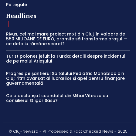
Pe Legale
Headlines
Rivus, cel mai mare proiect mixt din Cluj, în valoare de
550 MILIOANE DE EURO, promite să transforme orașul —
ce detaliu rămâne secret?
Turist polonez jefuit la Turda: detalii despre incidentul
de pe malul Arieșului
Progres pe șantierul Spitalului Pediatric Monobloc din
Cluj: ritm avansat al lucrărilor și apel pentru finanțare
guvernamentală
Ce a declanșat scandalul din Mihai Viteazu cu
consilierul Gligor Sasu?
© Cluj-News.ro - AI Processed & Fact Checked News - 2025