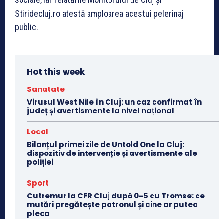
Stiridecluj.ro atestă amploarea acestui pelerinaj
public.
Hot this week
Sanatate
Virusul West Nile în Cluj: un caz confirmat în
județ și avertismente la nivel național
Local
Bilanțul primei zile de Untold One la Cluj:
dispozitiv de intervenție și avertismente ale
poliției
Sport
Cutremur la CFR Cluj după 0-5 cu Tromsø: ce
mutări pregătește patronul și cine ar putea
pleca