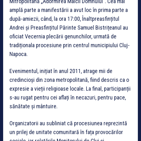
Mitropolitană „Adormirea Maicii Domnului”. Cea mai
amplă parte a manifestării a avut loc în prima parte a
după-amiezii, când, la ora 17:00, Înaltpreasfințitul
Andrei și Preasfințitul Părinte Samuel Bistrițeanul au
oficiat Vecernia plecării genunchilor, urmată de
tradiționala procesiune prin centrul municipiului Cluj-
Napoca.
Evenimentul, inițiat în anul 2011, atrage mii de
credincioși din zona metropolitană, fiind descris ca o
expresie a vieții religioase locale. La final, participanții
s-au rugat pentru cei aflați în necazuri, pentru pace,
sănătate și mântuire.
Organizatorii au subliniat că procesiunea reprezintă
un prilej de unitate comunitară în fața provocărilor
sociale, iar relatările Monitorului de Cluj și