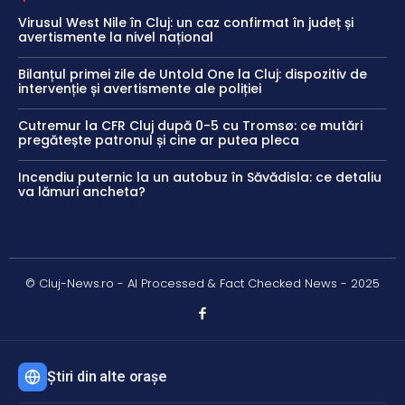
Virusul West Nile în Cluj: un caz confirmat în județ și
avertismente la nivel național
Bilanțul primei zile de Untold One la Cluj: dispozitiv de
intervenție și avertismente ale poliției
Cutremur la CFR Cluj după 0-5 cu Tromsø: ce mutări
pregătește patronul și cine ar putea pleca
Incendiu puternic la un autobuz în Săvădisla: ce detaliu
va lămuri ancheta?
© Cluj-News.ro - AI Processed & Fact Checked News - 2025
Știri din alte orașe