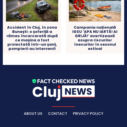
Accident în Cluj, în zona
Campania națională
Bunești: o șoferiță a
IGSU ‘APA NU IARTĂ! AI
rămas încarcerată după
GRIJĂ!’ avertizează
ce mașina a fost
asupra riscurilor
proiectată într-un șanț,
înecurilor în sezonul
pompierii au intervenit
estival
ABOUT US
CONTACT
PRIVACY POLICY