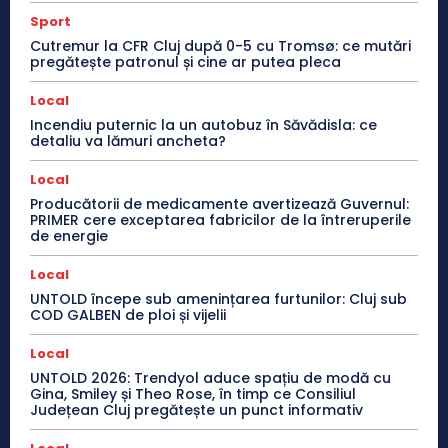
Sport
Cutremur la CFR Cluj după 0-5 cu Tromsø: ce mutări
pregătește patronul și cine ar putea pleca
Local
Incendiu puternic la un autobuz în Săvădisla: ce
detaliu va lămuri ancheta?
Local
Producătorii de medicamente avertizează Guvernul:
PRIMER cere exceptarea fabricilor de la întreruperile
de energie
Local
UNTOLD începe sub amenințarea furtunilor: Cluj sub
COD GALBEN de ploi și vijelii
Local
UNTOLD 2026: Trendyol aduce spațiu de modă cu
Gina, Smiley și Theo Rose, în timp ce Consiliul
Județean Cluj pregătește un punct informativ