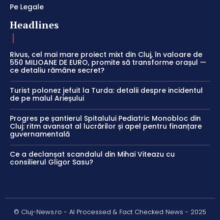
Pe Legale
Headlines
Rivus, cel mai mare proiect mixt din Cluj, în valoare de
550 MILIOANE DE EURO, promite să transforme orașul —
ce detaliu rămâne secret?
Turist polonez jefuit la Turda: detalii despre incidentul
de pe malul Arieșului
Progres pe șantierul Spitalului Pediatric Monobloc din
Cluj: ritm avansat al lucrărilor și apel pentru finanțare
guvernamentală
Ce a declanșat scandalul din Mihai Viteazu cu
consilierul Gligor Sasu?
© Cluj-News.ro - AI Processed & Fact Checked News - 2025