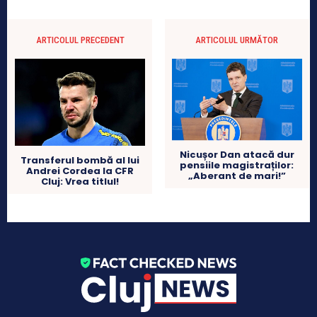
ARTICOLUL PRECEDENT
ARTICOLUL URMĂTOR
Nicușor Dan atacă dur
Transferul bombă al lui
pensiile magistraților:
Andrei Cordea la CFR
„Aberant de mari!”
Cluj: Vrea titlul!