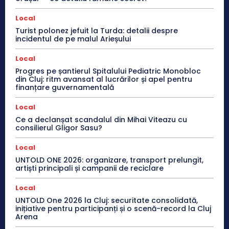
Local
Turist polonez jefuit la Turda: detalii despre
incidentul de pe malul Arieșului
Local
Progres pe șantierul Spitalului Pediatric Monobloc
din Cluj: ritm avansat al lucrărilor și apel pentru
finanțare guvernamentală
Local
Ce a declanșat scandalul din Mihai Viteazu cu
consilierul Gligor Sasu?
Local
UNTOLD ONE 2026: organizare, transport prelungit,
artiști principali și campanii de reciclare
Local
UNTOLD One 2026 la Cluj: securitate consolidată,
inițiative pentru participanți și o scenă-record la Cluj
Arena