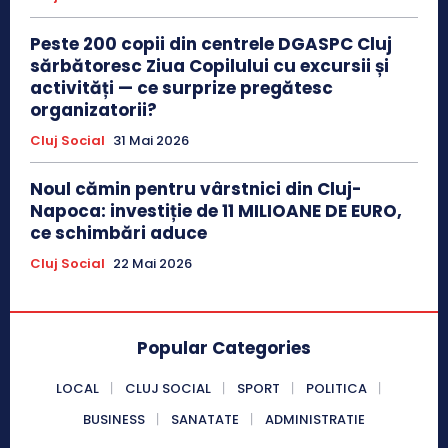
Peste 200 copii din centrele DGASPC Cluj
sărbătoresc Ziua Copilului cu excursii și
activități — ce surprize pregătesc
organizatorii?
Cluj Social
31 Mai 2026
Noul cămin pentru vârstnici din Cluj-
Napoca: investiție de 11 MILIOANE DE EURO,
ce schimbări aduce
Cluj Social
22 Mai 2026
Popular Categories
LOCAL
CLUJ SOCIAL
SPORT
POLITICA
BUSINESS
SANATATE
ADMINISTRATIE