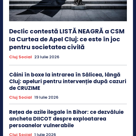
Declic contestă LISTĂ NEAGRĂ a CSM
la Curtea de Apel Cluj: ce este în joc
pentru societatea civilă
Cluj Social
23 Iulie 2026
Câini în boxe la intrarea în Sălicea, lângă
Cluj: apeluri pentru intervenție după cazuri
de CRUZIME
Cluj Social
19 Iulie 2026
Rețea de azile ilegale în Bihor: ce dezvăluie
ancheta DIICOT despre exploatarea
persoanelor vulnerabile
Cluj Social
1 Iulie 2026