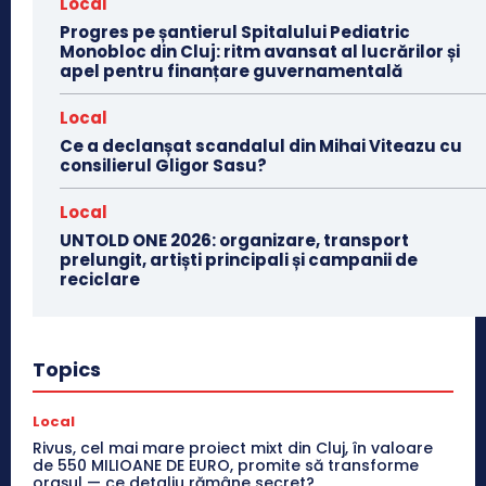
Local
Progres pe șantierul Spitalului Pediatric
Monobloc din Cluj: ritm avansat al lucrărilor și
apel pentru finanțare guvernamentală
Local
Ce a declanșat scandalul din Mihai Viteazu cu
consilierul Gligor Sasu?
Local
UNTOLD ONE 2026: organizare, transport
prelungit, artiști principali și campanii de
reciclare
Topics
Local
Rivus, cel mai mare proiect mixt din Cluj, în valoare
de 550 MILIOANE DE EURO, promite să transforme
orașul — ce detaliu rămâne secret?