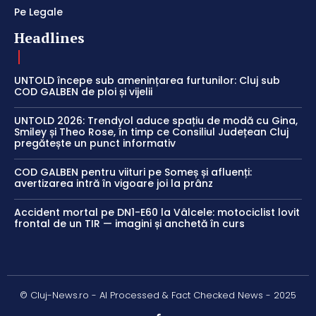
Pe Legale
Headlines
UNTOLD începe sub amenințarea furtunilor: Cluj sub
COD GALBEN de ploi și vijelii
UNTOLD 2026: Trendyol aduce spațiu de modă cu Gina,
Smiley și Theo Rose, în timp ce Consiliul Județean Cluj
pregătește un punct informativ
COD GALBEN pentru viituri pe Someș și afluenți:
avertizarea intră în vigoare joi la prânz
Accident mortal pe DN1-E60 la Vâlcele: motociclist lovit
frontal de un TIR — imagini și anchetă în curs
© Cluj-News.ro - AI Processed & Fact Checked News - 2025