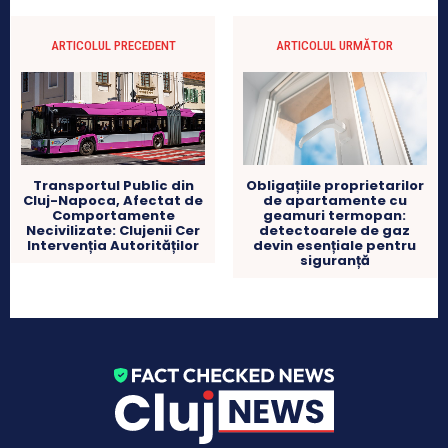
ARTICOLUL PRECEDENT
ARTICOLUL URMĂTOR
Transportul Public din
Obligațiile proprietarilor
Cluj-Napoca, Afectat de
de apartamente cu
Comportamente
geamuri termopan:
Necivilizate: Clujenii Cer
detectoarele de gaz
Intervenția Autorităților
devin esențiale pentru
siguranță