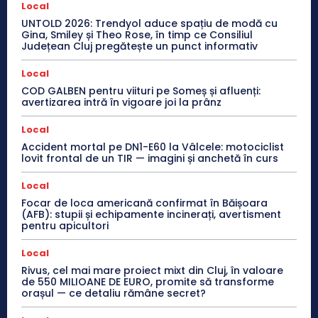
Local
UNTOLD 2026: Trendyol aduce spațiu de modă cu
Gina, Smiley și Theo Rose, în timp ce Consiliul
Județean Cluj pregătește un punct informativ
Local
COD GALBEN pentru viituri pe Someș și afluenți:
avertizarea intră în vigoare joi la prânz
Local
Accident mortal pe DN1-E60 la Vâlcele: motociclist
lovit frontal de un TIR — imagini și anchetă în curs
Local
Focar de loca americană confirmat în Băișoara
(AFB): stupii și echipamente incinerați, avertisment
pentru apicultori
Local
Rivus, cel mai mare proiect mixt din Cluj, în valoare
de 550 MILIOANE DE EURO, promite să transforme
orașul — ce detaliu rămâne secret?