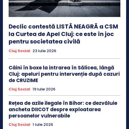
Declic contestă LISTĂ NEAGRĂ a CSM
la Curtea de Apel Cluj: ce este în joc
pentru societatea civilă
Cluj Social
23 Iulie 2026
Câini în boxe la intrarea în Sălicea, lângă
Cluj: apeluri pentru intervenție după cazuri
de CRUZIME
Cluj Social
19 Iulie 2026
Rețea de azile ilegale în Bihor: ce dezvăluie
ancheta DIICOT despre exploatarea
persoanelor vulnerabile
Cluj Social
1 Iulie 2026