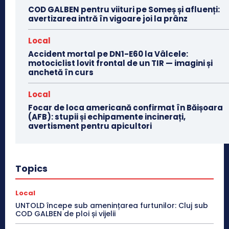
COD GALBEN pentru viituri pe Someș și afluenți:
avertizarea intră în vigoare joi la prânz
Local
Accident mortal pe DN1-E60 la Vâlcele:
motociclist lovit frontal de un TIR — imagini și
anchetă în curs
Local
Focar de loca americană confirmat în Băișoara
(AFB): stupii și echipamente incinerați,
avertisment pentru apicultori
Topics
Local
UNTOLD începe sub amenințarea furtunilor: Cluj sub
COD GALBEN de ploi și vijelii