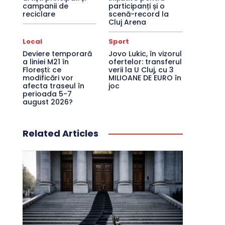
campanii de
participanți și o
reciclare
scenă-record la
Cluj Arena
Local
Sport
Deviere temporară
Jovo Lukic, în vizorul
a liniei M21 în
ofertelor: transferul
Florești: ce
verii la U Cluj, cu 3
modificări vor
MILIOANE DE EURO în
afecta traseul în
joc
perioada 5-7
august 2026?
Related Articles