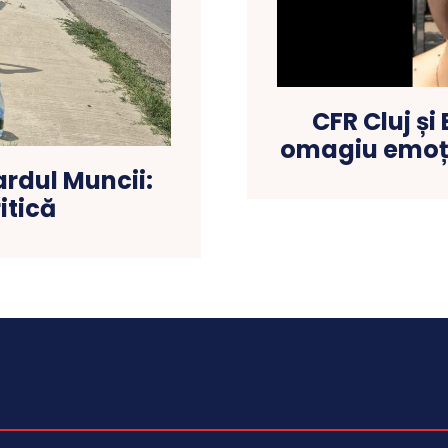
CFR Cluj și
omagiu emoți
ardul Muncii:
itică