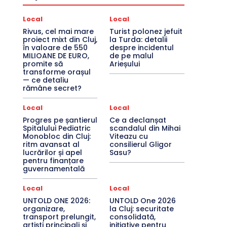
Local
Local
Rivus, cel mai mare
Turist polonez jefuit
proiect mixt din Cluj,
la Turda: detalii
în valoare de 550
despre incidentul
MILIOANE DE EURO,
de pe malul
promite să
Arieșului
transforme orașul
— ce detaliu
rămâne secret?
Local
Local
Progres pe șantierul
Ce a declanșat
Spitalului Pediatric
scandalul din Mihai
Monobloc din Cluj:
Viteazu cu
ritm avansat al
consilierul Gligor
lucrărilor și apel
Sasu?
pentru finanțare
guvernamentală
Local
Local
UNTOLD ONE 2026:
UNTOLD One 2026
organizare,
la Cluj: securitate
transport prelungit,
consolidată,
artiști principali și
inițiative pentru