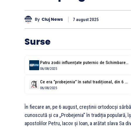
By
Cluj News
7 august 2025
Surse
Patru zodii influențate puternic de Schimbarea la Față, de astăzi: Sărbătoarea creștină...
06/08/2025
Ce era ”probejenia” în satul tradițional, din 6 august: era o punte...
06/08/2025
În fiecare an, pe 6 august, creștinii ortodocși să
cunoscută și ca „Probejenia” în tradiția populară, î
apostolilor Petru, Iacov și Ioan, a arătat slava Sa di