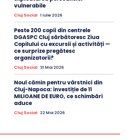
vulnerabile
Cluj Social
1 Iulie 2026
Peste 200 copii din centrele
DGASPC Cluj sărbătoresc Ziua
Copilului cu excursii și activități —
ce surprize pregătesc
organizatorii?
Cluj Social
31 Mai 2026
Noul cămin pentru vârstnici din
Cluj-Napoca: investiție de 11
MILIOANE DE EURO, ce schimbări
aduce
Cluj Social
22 Mai 2026