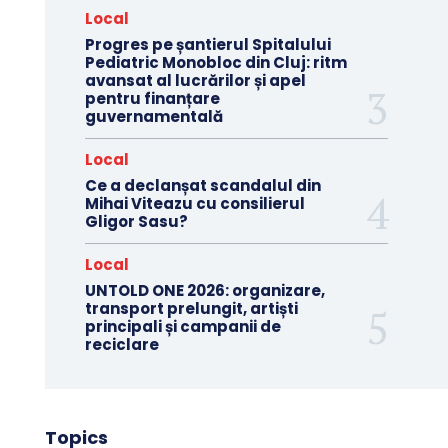
Local
Progres pe șantierul Spitalului
Pediatric Monobloc din Cluj: ritm
avansat al lucrărilor și apel
pentru finanțare
guvernamentală
Local
Ce a declanșat scandalul din
Mihai Viteazu cu consilierul
Gligor Sasu?
Local
UNTOLD ONE 2026: organizare,
transport prelungit, artiști
principali și campanii de
reciclare
Topics