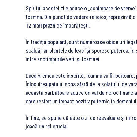
Spiritul acestei zile aduce o „schimbare de vreme”
toamna. Din punct de vedere religios, reprezintă o 
12 mari praznice împărătești.
În tradiția populară, sunt numeroase obiceiuri leg
scaldă, iar plantele de leac își sporesc puterea. Î
între anotimpurile verii și toamnei.
Dacă vremea este însorită, toamna va fi roditoare;
Înlocuirea patului scos afară de la solstițiul de var
această sărbătoare aduce un val de noroc financiar 
care resimt un impact pozitiv puternic în domeniul 
În fine, se spune că este o zi de reevaluare și intr
joacă un rol crucial.