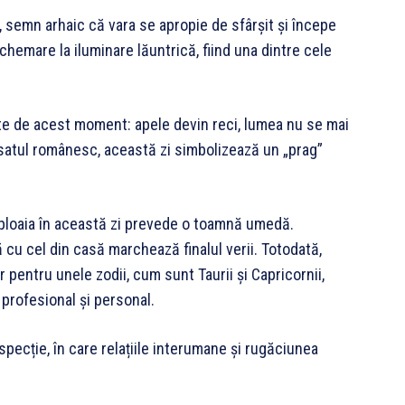
, semn arhaic că vara se apropie de sfârșit și începe
chemare la iluminare lăuntrică, fiind una dintre cele
ate de acest moment: apele devin reci, lumea nu se mai
n satul românesc, această zi simbolizează un „prag”
 ploaia în această zi prevede o toamnă umedă.
ă cu cel din casă marchează finalul verii. Totodată,
pentru unele zodii, cum sunt Taurii și Capricornii,
profesional și personal.
ospecție, în care relațiile interumane și rugăciunea