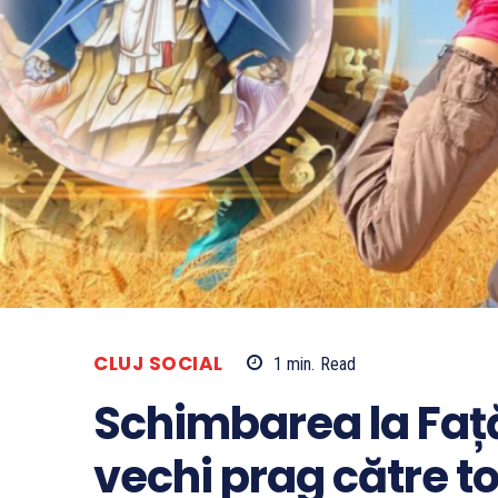
CLUJ SOCIAL
1
min.
Read
Schimbarea la Față
vechi prag către t