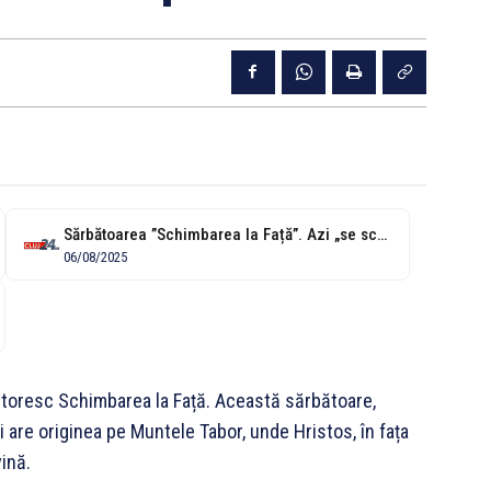
Sărbătoarea ”Schimbarea la Față”. Azi „se schimbă vremea”, semn că vara se...
06/08/2025
rbătoresc Schimbarea la Față. Această sărbătoare,
și are originea pe Muntele Tabor, unde Hristos, în fața
vină.