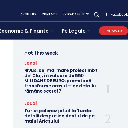
ABOUT US
CONTACT
PRIVACY POLICY
Facebook
Economie & Finante
Pe Legale
Follow us
Hot this week
Local
Rivus, cel mai mare proiect mixt
din Cluj, în valoare de 550
MILIOANE DE EURO, promite să
transforme orașul — ce detaliu
rămâne secret?
Local
Turist polonez jefuit la Turda:
detalii despre incidentul de pe
malul Arieșului