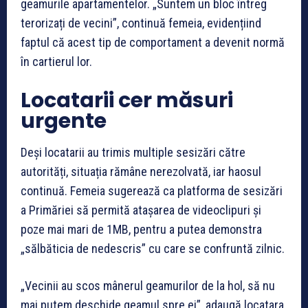
geamurile apartamentelor. „Suntem un bloc întreg
terorizați de vecini”, continuă femeia, evidențiind
faptul că acest tip de comportament a devenit normă
în cartierul lor.
Locatarii cer măsuri
urgente
Deși locatarii au trimis multiple sesizări către
autorități, situația rămâne nerezolvată, iar haosul
continuă. Femeia sugerează ca platforma de sesizări
a Primăriei să permită atașarea de videoclipuri și
poze mai mari de 1MB, pentru a putea demonstra
„sălbăticia de nedescris” cu care se confruntă zilnic.
„Vecinii au scos mânerul geamurilor de la hol, să nu
mai putem deschide geamul spre ei”, adaugă locatara,