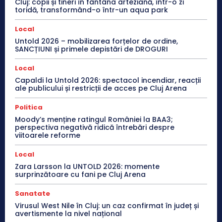
Cluj: copii și tineri în fântâna arteziană, într-o zi
toridă, transformând-o într-un aqua park
Local
Untold 2026 – mobilizarea forțelor de ordine,
SANCȚIUNI și primele depistări de DROGURI
Local
Capaldi la Untold 2026: spectacol incendiar, reacții
ale publicului și restricții de acces pe Cluj Arena
Politica
Moody’s menține ratingul României la BAA3;
perspectiva negativă ridică întrebări despre
viitoarele reforme
Local
Zara Larsson la UNTOLD 2026: momente
surprinzătoare cu fani pe Cluj Arena
Sanatate
Virusul West Nile în Cluj: un caz confirmat în județ și
avertismente la nivel național