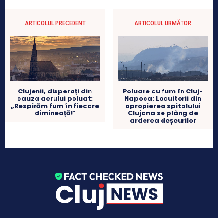
ARTICOLUL PRECEDENT
ARTICOLUL URMĂTOR
Clujenii, disperați din
Poluare cu fum în Cluj-
cauza aerului poluat:
Napoca: Locuitorii din
„Respirăm fum în fiecare
apropierea spitalului
dimineață!”
Clujana se plâng de
arderea deșeurilor