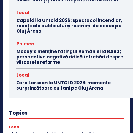
Local
Capaldi la Untold 2026: spectacol incendiar,
reacții ale publicului și restricții de acces pe
Cluj Arena
Politica
Moody’s menține ratingul României la BAA3;
perspectiva negativă ridică întrebări despre
viitoarele reforme
Local
Zara Larsson la UNTOLD 2026: momente
surprinzătoare cu fani pe Cluj Arena
Topics
Local