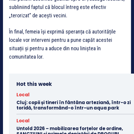
subliniind faptul că blocul întreg este efectiv
„terorizat” de acești vecini.
În final, femeia își exprimă speranța că autoritățile
locale vor interveni pentru a pune capăt acestei
situații și pentru a aduce din nou liniștea în
comunitatea lor.
Hot this week
Local
Cluj: copii și tineri în fântâna arteziană, într-o zi
toridă, transformând-o într-un aqua park
Local
Untold 2026 – mobilizarea forțelor de ordine,
SANCȚIUNI și primele depistări de DROGURI