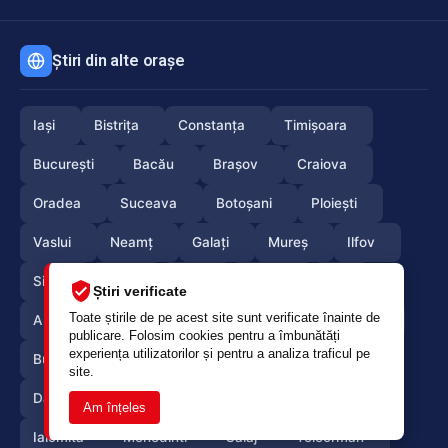
Știri din alte orașe
Iași
Bistrița
Constanța
Timișoara
București
Bacău
Brașov
Craiova
Oradea
Suceava
Botoșani
Ploiești
Vaslui
Neamț
Galați
Mureș
Ilfov
Sibiu
Arad
Alba
Tulcea
Olt
Știri verificate
Toate știrile de pe acest site sunt verificate înainte de
Arges
Maramures
Vrancea
Satumare
publicare. Folosim cookies pentru a îmbunătăți
experiența utilizatorilor și pentru a analiza traficul pe
Buzau
Braila
Calarasi
Caras-Severin
site.
Dambovita
Giurgiu
Gorj
Hunedoara
Am înțeles
Ialomita
Mehedinti
Salaj
Teleorman