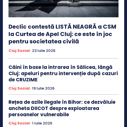
Declic contestă LISTĂ NEAGRĂ a CSM
la Curtea de Apel Cluj: ce este în joc
pentru societatea civilă
Cluj Social
23 Iulie 2026
Câini în boxe la intrarea în Sălicea, lângă
Cluj: apeluri pentru intervenție după cazuri
de CRUZIME
Cluj Social
19 Iulie 2026
Rețea de azile ilegale în Bihor: ce dezvăluie
ancheta DIICOT despre exploatarea
persoanelor vulnerabile
Cluj Social
1 Iulie 2026