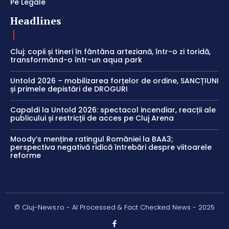
Pe Legale
Headlines
Cluj: copii și tineri în fântâna arteziană, într-o zi toridă,
transformând-o într-un aqua park
Untold 2026 – mobilizarea forțelor de ordine, SANCȚIUNI
și primele depistări de DROGURI
Capaldi la Untold 2026: spectacol incendiar, reacții ale
publicului și restricții de acces pe Cluj Arena
Moody’s menține ratingul României la BAA3;
perspectiva negativă ridică întrebări despre viitoarele
reforme
© Cluj-News.ro - AI Processed & Fact Checked News - 2025