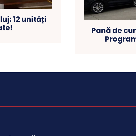
j: 12 unități
ate!
Pană de cur
Program