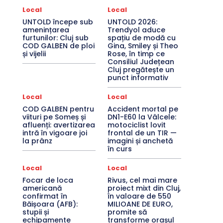
Local
Local
UNTOLD începe sub
UNTOLD 2026:
amenințarea
Trendyol aduce
furtunilor: Cluj sub
spațiu de modă cu
COD GALBEN de ploi
Gina, Smiley și Theo
și vijelii
Rose, în timp ce
Consiliul Județean
Cluj pregătește un
punct informativ
Local
Local
COD GALBEN pentru
Accident mortal pe
viituri pe Someș și
DN1-E60 la Vâlcele:
afluenți: avertizarea
motociclist lovit
intră în vigoare joi
frontal de un TIR —
la prânz
imagini și anchetă
în curs
Local
Local
Focar de loca
Rivus, cel mai mare
americană
proiect mixt din Cluj,
confirmat în
în valoare de 550
Băișoara (AFB):
MILIOANE DE EURO,
stupii și
promite să
echipamente
transforme orașul