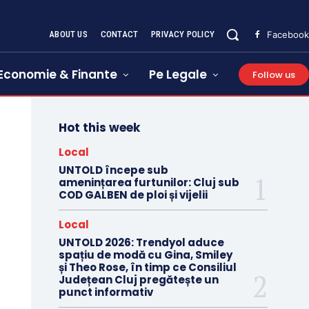
ABOUT US
CONTACT
PRIVACY POLICY
Facebook
Economie & Finante
Pe Legale
Follow us
Hot this week
Local
UNTOLD începe sub
amenințarea furtunilor: Cluj sub
COD GALBEN de ploi și vijelii
Local
UNTOLD 2026: Trendyol aduce
spațiu de modă cu Gina, Smiley
și Theo Rose, în timp ce Consiliul
Județean Cluj pregătește un
punct informativ