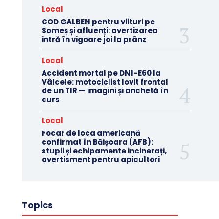
Local
COD GALBEN pentru viituri pe
Someș și afluenți: avertizarea
intră în vigoare joi la prânz
Local
Accident mortal pe DN1-E60 la
Vâlcele: motociclist lovit frontal
de un TIR — imagini și anchetă în
curs
Local
Focar de loca americană
confirmat în Băișoara (AFB):
stupii și echipamente incinerați,
avertisment pentru apicultori
Topics