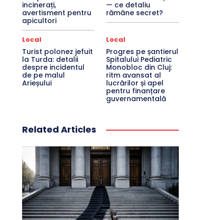
incinerați,
— ce detaliu
avertisment pentru
rămâne secret?
apicultori
Local
Local
Turist polonez jefuit
Progres pe șantierul
la Turda: detalii
Spitalului Pediatric
despre incidentul
Monobloc din Cluj:
de pe malul
ritm avansat al
Arieșului
lucrărilor și apel
pentru finanțare
guvernamentală
Related Articles