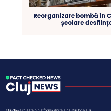
Reorganizare bombă în Clu
școlare desființ
Cluj-News.ro este o platformă digitală de știri locale și