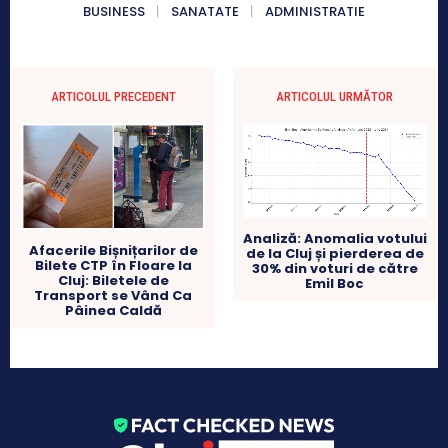
BUSINESS
SANATATE
ADMINISTRATIE
ARTICOLUL PRECEDENT
ARTICOLUL URMĂTOR
Analiză: Anomalia votului
Afacerile Bișnițarilor de
de la Cluj și pierderea de
Bilete CTP în Floare la
30% din voturi de către
Cluj: Biletele de
Emil Boc
Transport se Vând Ca
Pâinea Caldă