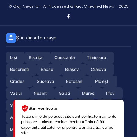
© Cluj-News.ro - AI Processed & Fact Checked News - 2025
Știri din alte orașe
Iași
Bistrița
Constanța
Timișoara
București
Bacău
Brașov
Craiova
Oradea
Suceava
Botoșani
Ploiești
Vaslui
Neamț
Galați
Mureș
Ilfov
Sibiu
Arad
Alba
Tulcea
Olt
Știri verificate
Toate știrile de pe acest site sunt verificate înainte de
Arges
Maramures
Vrancea
Satumare
publicare. Folosim cookies pentru a îmbunătăți
experiența utilizatorilor și pentru a analiza traficul pe
Buzau
Braila
Calarasi
Caras-Severin
site.