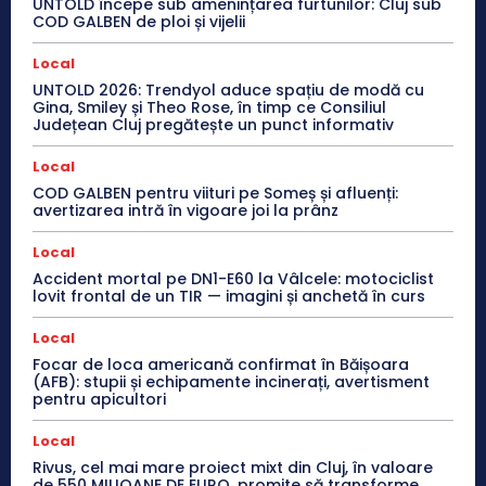
UNTOLD începe sub amenințarea furtunilor: Cluj sub
COD GALBEN de ploi și vijelii
Local
UNTOLD 2026: Trendyol aduce spațiu de modă cu
Gina, Smiley și Theo Rose, în timp ce Consiliul
Județean Cluj pregătește un punct informativ
Local
COD GALBEN pentru viituri pe Someș și afluenți:
avertizarea intră în vigoare joi la prânz
Local
Accident mortal pe DN1-E60 la Vâlcele: motociclist
lovit frontal de un TIR — imagini și anchetă în curs
Local
Focar de loca americană confirmat în Băișoara
(AFB): stupii și echipamente incinerați, avertisment
pentru apicultori
Local
Rivus, cel mai mare proiect mixt din Cluj, în valoare
de 550 MILIOANE DE EURO, promite să transforme