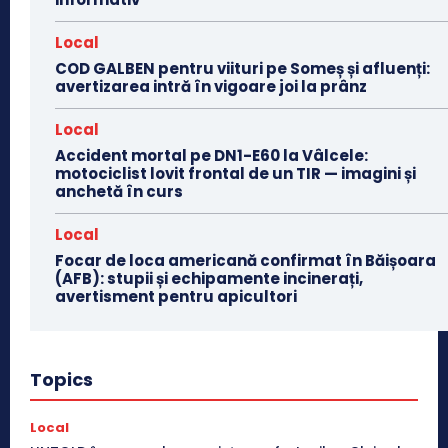
Local
COD GALBEN pentru viituri pe Someș și afluenți:
avertizarea intră în vigoare joi la prânz
Local
Accident mortal pe DN1-E60 la Vâlcele:
motociclist lovit frontal de un TIR — imagini și
anchetă în curs
Local
Focar de loca americană confirmat în Băișoara
(AFB): stupii și echipamente incinerați,
avertisment pentru apicultori
Topics
Local