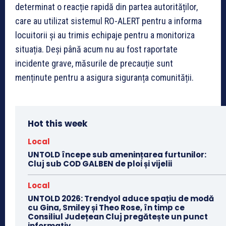
determinat o reacție rapidă din partea autorităților,
care au utilizat sistemul RO-ALERT pentru a informa
locuitorii și au trimis echipaje pentru a monitoriza
situația. Deși până acum nu au fost raportate
incidente grave, măsurile de precauție sunt
menținute pentru a asigura siguranța comunității.
Hot this week
Local
UNTOLD începe sub amenințarea furtunilor:
Cluj sub COD GALBEN de ploi și vijelii
Local
UNTOLD 2026: Trendyol aduce spațiu de modă
cu Gina, Smiley și Theo Rose, în timp ce
Consiliul Județean Cluj pregătește un punct
informativ