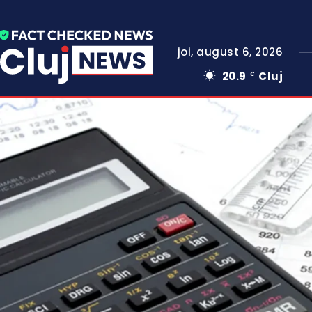
joi, august 6, 2026
20.9
Cluj
C