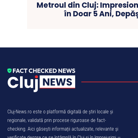
Metroul din Cluj: Impresio
în Doar 5 Ani, Depă
Cluj-News.ro este o platformă digitală de știri locale și
regionale, validată prin procese riguroase de fact-
checking. Aici găsești informații actualizate, relevante și
verificate despre ce se întâmplă în Cluj și în împrejurimi —