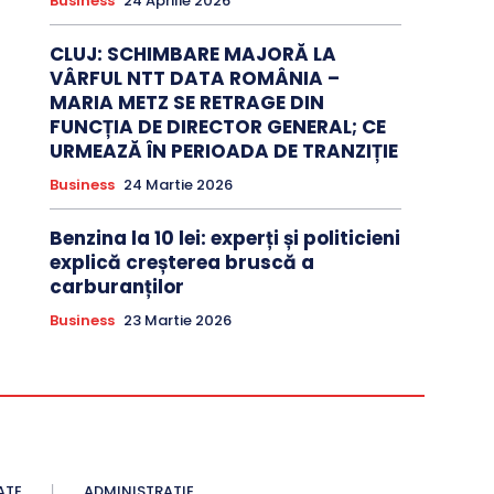
Business
24 Aprilie 2026
CLUJ: SCHIMBARE MAJORĂ LA
VÂRFUL NTT DATA ROMÂNIA –
MARIA METZ SE RETRAGE DIN
FUNCȚIA DE DIRECTOR GENERAL; CE
URMEAZĂ ÎN PERIOADA DE TRANZIȚIE
Business
24 Martie 2026
Benzina la 10 lei: experți și politicieni
explică creșterea bruscă a
carburanților
Business
23 Martie 2026
ATE
ADMINISTRATIE