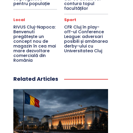
pentru populație
contura topul
facultăților
Local
Sport
RIVUS Cluj-Napoca:
CFR Cluj în play-
Benvenuti
off-ul Conference
pregătește un
League: adversari
concept nou de
posibili și amânarea
magazin în cea mai
derby-ului cu
mare dezvoltare
Universitatea Cluj
comercială din
România
Related Articles