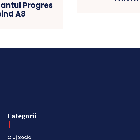
nantul Progres
șind A8
Categorii
Cluj Social