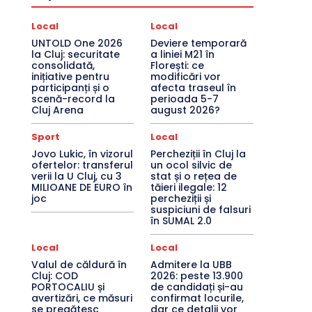
Local
Local
UNTOLD One 2026
Deviere temporară
la Cluj: securitate
a liniei M21 în
consolidată,
Florești: ce
inițiative pentru
modificări vor
participanți și o
afecta traseul în
scenă-record la
perioada 5-7
Cluj Arena
august 2026?
Sport
Local
Jovo Lukic, în vizorul
Percheziții în Cluj la
ofertelor: transferul
un ocol silvic de
verii la U Cluj, cu 3
stat și o rețea de
MILIOANE DE EURO în
tăieri ilegale: 12
joc
percheziții și
suspiciuni de falsuri
în SUMAL 2.0
Local
Local
Valul de căldură în
Admitere la UBB
Cluj: COD
2026: peste 13.900
PORTOCALIU și
de candidați și-au
avertizări, ce măsuri
confirmat locurile,
se pregătesc
dar ce detalii vor