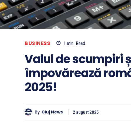
BUSINESS
1
min.
Read
Valul de scumpiri ș
împovărează român
2025!
By
Cluj News
2 august 2025