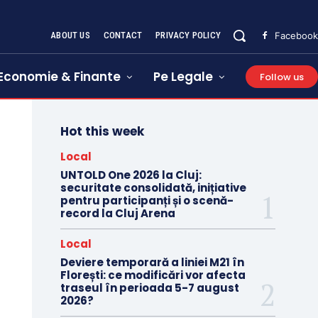
ABOUT US
CONTACT
PRIVACY POLICY
Facebook
Economie & Finante
Pe Legale
Follow us
Hot this week
Local
UNTOLD One 2026 la Cluj:
securitate consolidată, inițiative
pentru participanți și o scenă-
record la Cluj Arena
Local
Deviere temporară a liniei M21 în
Florești: ce modificări vor afecta
traseul în perioada 5-7 august
2026?