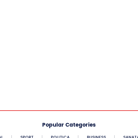
Popular Categories
AL
SPORT
POLITICA
BUSINESS
SANAT