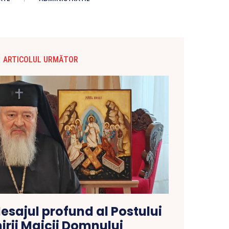
ARTICOLUL URMĂTOR
Mesajul profund al Postului
rii Maicii Domnului