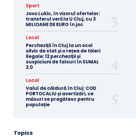
Sport
Jovo Lukic, în vizorul ofertelor:
transferul verii la U Cluj, cu 3
MILIOANE DE EURO în joc
Local
Percheziții în Cluj la un ocol
silvic de stat și o rețea de tăieri
ilegale: 12 percheziții și
suspiciuni de falsuri în SUMAL
2.0
Local
Valul de căldură în Cluj: COD
PORTOCALIU și avertizări, ce
măsuri se pregătesc pentru
populație
Topics