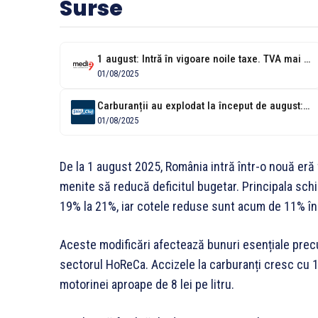
Surse
1 august: Intră în vigoare noile taxe. TVA mai mare, prețuri în...
01/08/2025
Carburanții au explodat la început de august: Prețurile au crescut cu aproape...
01/08/2025
De la 1 august 2025, România intră într-o nouă eră 
menite să reducă deficitul bugetar. Principala sch
19% la 21%, iar cotele reduse sunt acum de 11% în
Aceste modificări afectează bunuri esențiale prec
sectorul HoReCa. Accizele la carburanți cresc cu 10%
motorinei aproape de 8 lei pe litru.