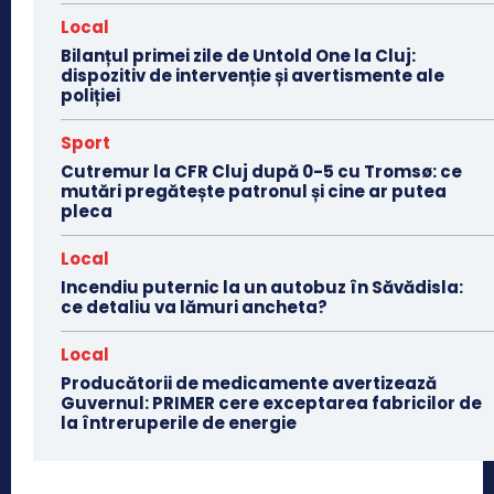
Local
Bilanțul primei zile de Untold One la Cluj:
dispozitiv de intervenție și avertismente ale
poliției
Sport
Cutremur la CFR Cluj după 0-5 cu Tromsø: ce
mutări pregătește patronul și cine ar putea
pleca
Local
Incendiu puternic la un autobuz în Săvădisla:
ce detaliu va lămuri ancheta?
Local
Producătorii de medicamente avertizează
Guvernul: PRIMER cere exceptarea fabricilor de
la întreruperile de energie