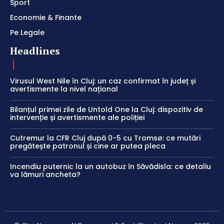
Sport
Economie & Finante
Pe Legale
Headlines
Virusul West Nile în Cluj: un caz confirmat în județ și
avertismente la nivel național
Bilanțul primei zile de Untold One la Cluj: dispozitiv de
intervenție și avertismente ale poliției
Cutremur la CFR Cluj după 0-5 cu Tromsø: ce mutări
pregătește patronul și cine ar putea pleca
Incendiu puternic la un autobuz în Săvădisla: ce detaliu
va lămuri ancheta?