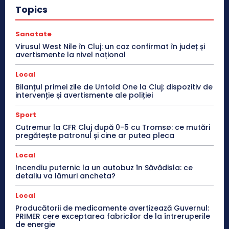
Topics
Sanatate
Virusul West Nile în Cluj: un caz confirmat în județ și
avertismente la nivel național
Local
Bilanțul primei zile de Untold One la Cluj: dispozitiv de
intervenție și avertismente ale poliției
Sport
Cutremur la CFR Cluj după 0-5 cu Tromsø: ce mutări
pregătește patronul și cine ar putea pleca
Local
Incendiu puternic la un autobuz în Săvădisla: ce
detaliu va lămuri ancheta?
Local
Producătorii de medicamente avertizează Guvernul:
PRIMER cere exceptarea fabricilor de la întreruperile
de energie