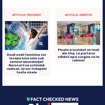
ARTICOLUL PRECEDENT
ARTICOLUL URMĂTOR
Ploaia a inundat un mall
din Cluj. La parterul
Două zodii feminine vor
clădirii apa curgea ca la
începe luna iulie sub
robinet
semnul abundenței!
Norocul li se schimbă
radical, își vor îndeplini
toate visele