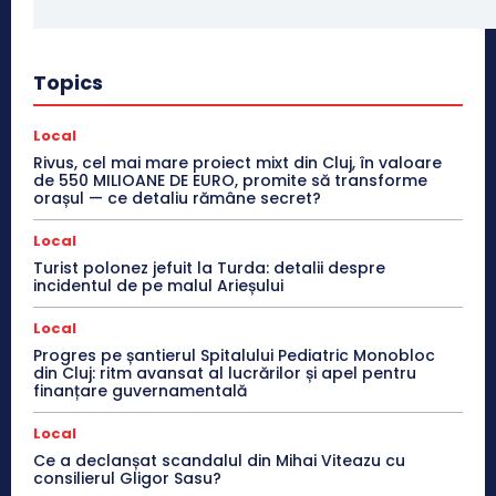
Topics
Local
Rivus, cel mai mare proiect mixt din Cluj, în valoare
de 550 MILIOANE DE EURO, promite să transforme
orașul — ce detaliu rămâne secret?
Local
Turist polonez jefuit la Turda: detalii despre
incidentul de pe malul Arieșului
Local
Progres pe șantierul Spitalului Pediatric Monobloc
din Cluj: ritm avansat al lucrărilor și apel pentru
finanțare guvernamentală
Local
Ce a declanșat scandalul din Mihai Viteazu cu
consilierul Gligor Sasu?