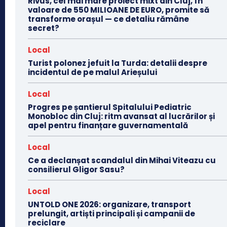
Rivus, cel mai mare proiect mixt din Cluj, în
valoare de 550 MILIOANE DE EURO, promite să
transforme orașul — ce detaliu rămâne
secret?
Local
Turist polonez jefuit la Turda: detalii despre
incidentul de pe malul Arieșului
Local
Progres pe șantierul Spitalului Pediatric
Monobloc din Cluj: ritm avansat al lucrărilor și
apel pentru finanțare guvernamentală
Local
Ce a declanșat scandalul din Mihai Viteazu cu
consilierul Gligor Sasu?
Local
UNTOLD ONE 2026: organizare, transport
prelungit, artiști principali și campanii de
reciclare