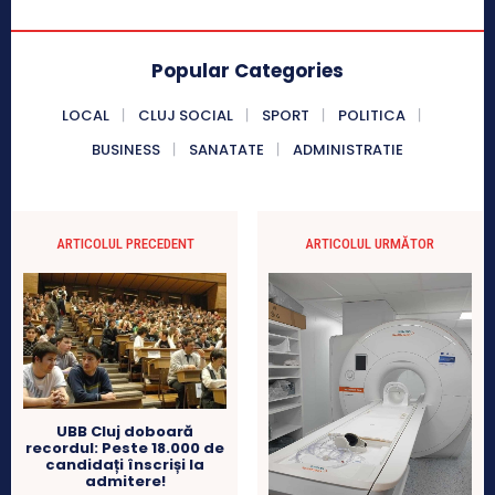
Popular Categories
LOCAL
CLUJ SOCIAL
SPORT
POLITICA
BUSINESS
SANATATE
ADMINISTRATIE
ARTICOLUL PRECEDENT
ARTICOLUL URMĂTOR
UBB Cluj doboară
recordul: Peste 18.000 de
candidați înscriși la
admitere!