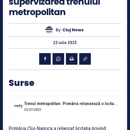
supervizarea trenului
metropolitan
By
Cluj News
23 iulie 2025
Surse
Trenul metropolitan: Primăria relansează o licitație de 10,7 milioane de lei
23/07/2025
Primăria Cluj-Napoca a relansat licitația privind