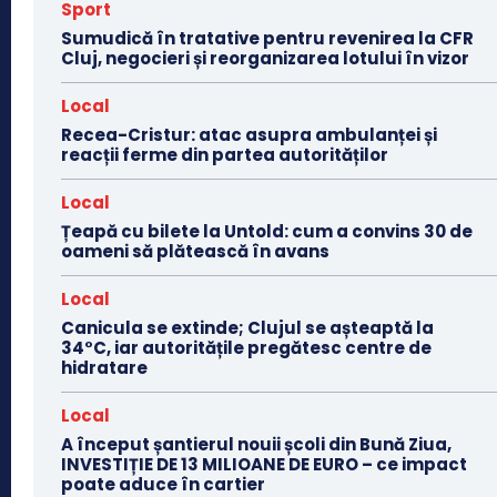
Sport
Sumudică în tratative pentru revenirea la CFR
Cluj, negocieri și reorganizarea lotului în vizor
Local
Recea-Cristur: atac asupra ambulanței și
reacții ferme din partea autorităților
Local
Țeapă cu bilete la Untold: cum a convins 30 de
oameni să plătească în avans
Local
Canicula se extinde; Clujul se așteaptă la
34°C, iar autoritățile pregătesc centre de
hidratare
Local
A început șantierul nouii școli din Bună Ziua,
INVESTIȚIE DE 13 MILIOANE DE EURO – ce impact
poate aduce în cartier