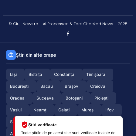
© Cluj-News.ro - AI Processed & Fact Checked News - 2025
Știri din alte orașe
Iași
Bistrița
Constanța
Timișoara
București
Bacău
Brașov
Craiova
Oradea
Suceava
Botoșani
Ploiești
Vaslui
Neamț
Galați
Mureș
Ilfov
Sibiu
Arad
Alba
Tulcea
Olt
Știri verificate
Toate știrile de pe acest site sunt verificate înainte de
Arges
Maramures
Vrancea
Satumare