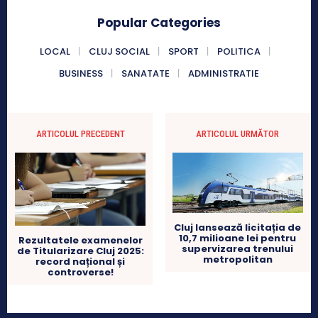
Popular Categories
LOCAL
CLUJ SOCIAL
SPORT
POLITICA
BUSINESS
SANATATE
ADMINISTRATIE
ARTICOLUL PRECEDENT
ARTICOLUL URMĂTOR
Cluj lansează licitația de
10,7 milioane lei pentru
Rezultatele examenelor
supervizarea trenului
de Titularizare Cluj 2025:
metropolitan
record național și
controverse!