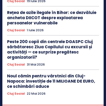
Cluj Social
19 Iulie 2026
Rețea de azile ilegale în Bihor: ce dezvăluie
ancheta DIICOT despre exploatarea
persoanelor vulnerabile
Cluj Social
1 Iulie 2026
Peste 200 copii din centrele DGASPC Cluj
sărbătoresc Ziua Copilului cu excursii și
activități — ce surprize pregătesc
organizatorii?
Cluj Social
31 Mai 2026
Noul cămin pentru vârstnici din Cluj-
Napoca: investiție de 11 MILIOANE DE EURO,
ce schimbări aduce
Cluj Social
22 Mai 2026