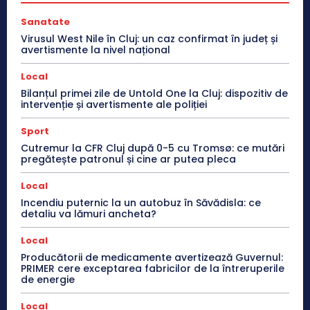
Sanatate
Virusul West Nile în Cluj: un caz confirmat în județ și
avertismente la nivel național
Local
Bilanțul primei zile de Untold One la Cluj: dispozitiv de
intervenție și avertismente ale poliției
Sport
Cutremur la CFR Cluj după 0-5 cu Tromsø: ce mutări
pregătește patronul și cine ar putea pleca
Local
Incendiu puternic la un autobuz în Săvădisla: ce
detaliu va lămuri ancheta?
Local
Producătorii de medicamente avertizează Guvernul:
PRIMER cere exceptarea fabricilor de la întreruperile
de energie
Local