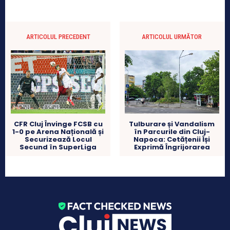
ARTICOLUL PRECEDENT
ARTICOLUL URMĂTOR
CFR Cluj Învinge FCSB cu
Tulburare și Vandalism
1-0 pe Arena Națională și
în Parcurile din Cluj-
Securizează Locul
Napoca: Cetățenii Își
Secund în SuperLiga
Exprimă Îngrijorarea