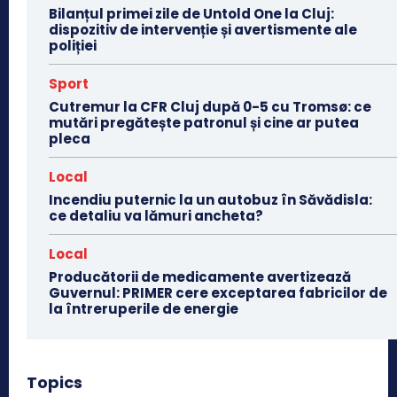
Bilanțul primei zile de Untold One la Cluj:
dispozitiv de intervenție și avertismente ale
poliției
Sport
Cutremur la CFR Cluj după 0-5 cu Tromsø: ce
mutări pregătește patronul și cine ar putea
pleca
Local
Incendiu puternic la un autobuz în Săvădisla:
ce detaliu va lămuri ancheta?
Local
Producătorii de medicamente avertizează
Guvernul: PRIMER cere exceptarea fabricilor de
la întreruperile de energie
Topics