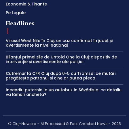
Economie & Finante
Pe Legale
Headlines
Virusul West Nile în Cluj: un caz confirmat în județ și
avertismente la nivel național
Bilanțul primei zile de Untold One la Cluj: dispozitiv de
intervenție și avertismente ale poliției
Cutremur la CFR Cluj după 0-5 cu Tromsø: ce mutări
pregătește patronul și cine ar putea pleca
Incendiu puternic la un autobuz în Săvădisla: ce detaliu
va lămuri ancheta?
© Cluj-News.ro - AI Processed & Fact Checked News - 2025