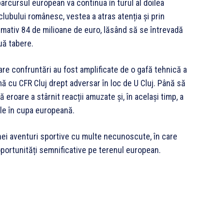
arcursul european va continua în turul al doilea
clubului românesc, vestea a atras atenția și prin
ximativ 84 de milioane de euro, lăsând să se întrevadă
ouă tabere.
toare confruntări au fost amplificate de o gafă tehnică a
ă cu CFR Cluj drept adversar în loc de U Cluj. Până să
 eroare a stârnit reacții amuzate și, în același timp, a
ile în cupa europeană.
nei aventuri sportive cu multe necunoscute, în care
u oportunități semnificative pe terenul european.