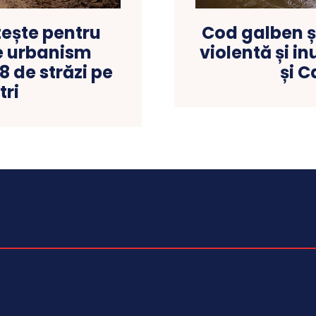
tește pentru
Cod galben și
de urbanism
violentă și in
 de străzi pe
și C
tri