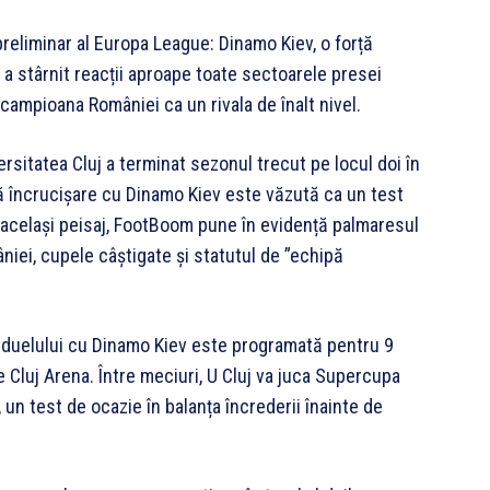
 preliminar al Europa League: Dinamo Kiev, o forță
i a stârnit reacții aproape toate sectoarele presei
ecampioana României ca un rivala de înalt nivel.
ersitatea Cluj a terminat sezonul trecut pe locul doi în
stă încrucișare cu Dinamo Kiev este văzută ca un test
n același peisaj, FootBoom pune în evidență palmaresul
niei, cupele câștigate și statutul de ”echipă
 duelului cu Dinamo Kiev este programată pentru 9
pe Cluj Arena. Între meciuri, U Cluj va juca Supercupa
 un test de ocazie în balanța încrederii înainte de