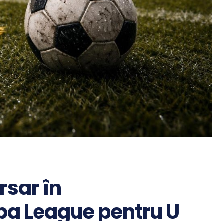
rsar în
opa League pentru U