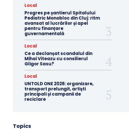
Local
Progres pe șantierul Spitalului
Pediatric Monobloc din Cluj: ritm
avansat al lucrărilor și apel
pentru finanțare
guvernamentală
Local
Ce a declanșat scandalul din
Mihai Viteazu cu consilierul
Gligor Sasu?
Local
UNTOLD ONE 2026: organizare,
transport prelungit, artiști
principali și campanii de
reciclare
Topics