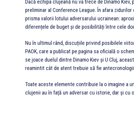
Dacă echipa clujeană nu va trece de Dinamo Kiev, p
preliminar al Conference League. În afara zidurilor 
prisma valorii lotului adversarului ucrainean: apro
diferențele de buget și de posibilități între cele d
Nu în ultimul rând, discuțiile privind posibilele vii
PAOK, care a publicat pe pagina sa oficială o schem
se joace duelul dintre Dinamo Kiev și U Cluj, această
reamintit cât de atent trebuie să fie antecronologi
Toate aceste elemente contribuie la o imagine a u
clujenii au în față un adversar cu istorie, dar și c