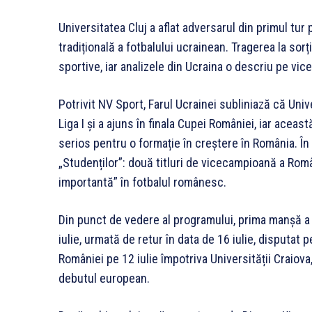
Universitatea Cluj a aflat adversarul din primul tur
tradițională a fotbalului ucrainean. Tragerea la sorț
sportive, iar analizele din Ucraina o descriu pe vic
Potrivit NV Sport, Farul Ucrainei subliniază că Univ
Liga I și a ajuns în finala Cupei României, iar acea
serios pentru o formație în creștere în România. Î
„Studenților”: două titluri de vicecampioană a Româ
importantă” în fotbalul românesc.
Din punct de vedere al programului, prima manșă a
iulie, urmată de retur în data de 16 iulie, disputat 
României pe 12 iulie împotriva Universității Craiova,
debutul european.