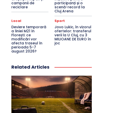
campanii de
participanți și o
reciclare
scenă-record la
Cluj Arena
Local
Sport
Deviere temporară
Jovo Lukic, în vizorul
a liniei M21 în
ofertelor: transferul
Florești: ce
verii la U Cluj, cu 3
modificări vor
MILIOANE DE EURO în
afecta traseul în
joc
perioada 5-7
august 2026?
Related Articles