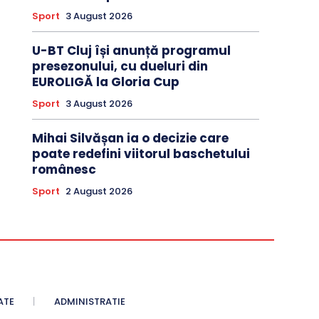
Sport
3 August 2026
U-BT Cluj își anunță programul
presezonului, cu dueluri din
EUROLIGĂ la Gloria Cup
Sport
3 August 2026
Mihai Silvășan ia o decizie care
poate redefini viitorul baschetului
românesc
Sport
2 August 2026
ATE
ADMINISTRATIE