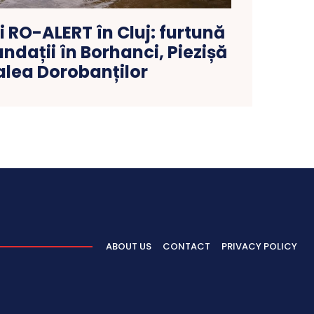
 RO-ALERT în Cluj: furtună
undații în Borhanci, Piezișă
alea Dorobanților
ABOUT US
CONTACT
PRIVACY POLICY