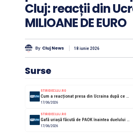
Cluj: reacții din Uc
MILIOANE DE EURO
By
Cluj News
18 iunie 2026
Surse
STIRIDECLUJ.RO
Cum a reacționat presa din Ucraina după ce Dinamo Kiev a căzut...
17/06/2026
STIRIDECLUJ.RO
Gafă uriașă făcută de PAOK înaintea duelului ipotetic cu ”U” Cluj! Grecii...
17/06/2026