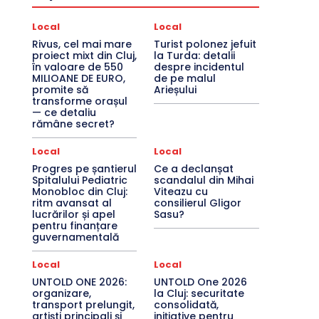
Local
Local
Rivus, cel mai mare
Turist polonez jefuit
proiect mixt din Cluj,
la Turda: detalii
în valoare de 550
despre incidentul
MILIOANE DE EURO,
de pe malul
promite să
Arieșului
transforme orașul
— ce detaliu
rămâne secret?
Local
Local
Progres pe șantierul
Ce a declanșat
Spitalului Pediatric
scandalul din Mihai
Monobloc din Cluj:
Viteazu cu
ritm avansat al
consilierul Gligor
lucrărilor și apel
Sasu?
pentru finanțare
guvernamentală
Local
Local
UNTOLD ONE 2026:
UNTOLD One 2026
organizare,
la Cluj: securitate
transport prelungit,
consolidată,
artiști principali și
inițiative pentru