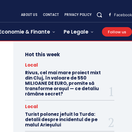
ABOUT US
CONTACT
PRIVACY POLICY
Facebook
Economie & Finante
Pe Legale
Follow us
Hot this week
Local
Rivus, cel mai mare proiect mixt
din Cluj, în valoare de 550
MILIOANE DE EURO, promite să
transforme orașul — ce detaliu
rămâne secret?
Local
Turist polonez jefuit la Turda:
detalii despre incidentul de pe
malul Arieșului