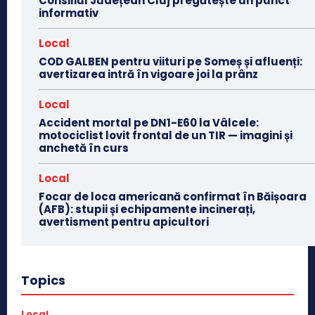
Consiliul Județean Cluj pregătește un punct
informativ
Local
COD GALBEN pentru viituri pe Someș și afluenți:
avertizarea intră în vigoare joi la prânz
Local
Accident mortal pe DN1-E60 la Vâlcele:
motociclist lovit frontal de un TIR — imagini și
anchetă în curs
Local
Focar de loca americană confirmat în Băișoara
(AFB): stupii și echipamente incinerați,
avertisment pentru apicultori
Topics
Local