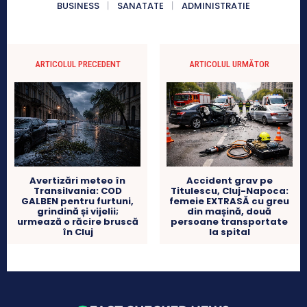
BUSINESS
SANATATE
ADMINISTRATIE
ARTICOLUL PRECEDENT
ARTICOLUL URMĂTOR
Avertizări meteo în
Accident grav pe
Transilvania: COD
Titulescu, Cluj-Napoca:
GALBEN pentru furtuni,
femeie EXTRASĂ cu greu
grindină și vijelii;
din mașină, două
urmează o răcire bruscă
persoane transportate
în Cluj
la spital