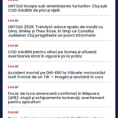
UNTOLD începe sub amenințarea furtunilor: Cluj sub
COD GALBEN de ploi și vijelii
Local
UNTOLD 2026: Trendyol aduce spațiu de modă cu
Gina, Smiley și Theo Rose, în timp ce Consiliul
Județean Cluj pregătește un punct informativ
Local
COD GALBEN pentru viituri pe Someș și afluenți:
avertizarea intră în vigoare joi la prânz
Local
Accident mortal pe DN1-E60 la Vâlcele: motociclist
lovit frontal de un TIR — imagini și anchetă în curs
Local
Focar de loca americană confirmat în Băișoara
(AFB): stupii și echipamente incinerați, avertisment
pentru apicultori
Local