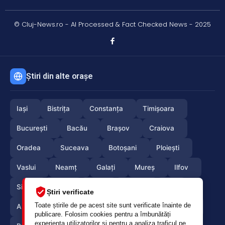
© Cluj-News.ro - AI Processed & Fact Checked News - 2025
Știri din alte orașe
Iași
Bistrița
Constanța
Timișoara
București
Bacău
Brașov
Craiova
Oradea
Suceava
Botoșani
Ploiești
Vaslui
Neamț
Galați
Mureș
Ilfov
Sibiu
Arad
Alba
Tulcea
Olt
Știri verificate
Toate știrile de pe acest site sunt verificate înainte de
Arges
Maramures
Vrancea
Satumare
publicare. Folosim cookies pentru a îmbunătăți
experiența utilizatorilor și pentru a analiza traficul pe