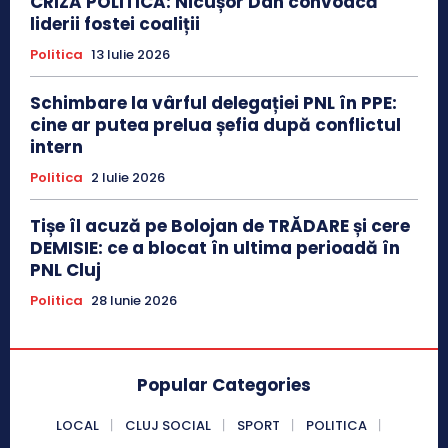
CRIZĂ POLITICĂ: Nicușor Dan convoacă
liderii fostei coaliții
Politica
13 Iulie 2026
Schimbare la vârful delegației PNL în PPE:
cine ar putea prelua șefia după conflictul
intern
Politica
2 Iulie 2026
Tișe îl acuză pe Bolojan de TRĂDARE și cere
DEMISIE: ce a blocat în ultima perioadă în
PNL Cluj
Politica
28 Iunie 2026
Popular Categories
LOCAL
CLUJ SOCIAL
SPORT
POLITICA