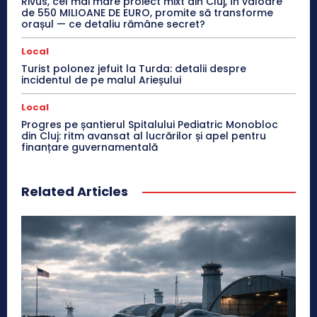
Rivus, cel mai mare proiect mixt din Cluj, în valoare
de 550 MILIOANE DE EURO, promite să transforme
orașul — ce detaliu rămâne secret?
Local
Turist polonez jefuit la Turda: detalii despre
incidentul de pe malul Arieșului
Local
Progres pe șantierul Spitalului Pediatric Monobloc
din Cluj: ritm avansat al lucrărilor și apel pentru
finanțare guvernamentală
Related Articles