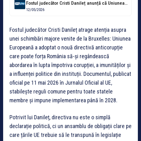
Fostul judecător Cristi Danileț anunță că Uniunea Europeană nu se mai joacă...
12/05/2026
Fostul judecător Cristi Danileț atrage atenția asupra
unei schimbări majore venite de la Bruxelles: Uniunea
Europeană a adoptat o nouă directivă anticorupție
care poate forța România să-și regândească
abordarea în lupta împotriva corupției, a imunităților și
a influenței politice din instituții. Documentul, publicat
oficial pe 11 mai 2026 în Jurnalul Oficial al UE,
stabilește reguli comune pentru toate statele
membre și impune implementarea până în 2028.
Potrivit lui Danileț, directiva nu este o simplă
declarație politică, ci un ansamblu de obligații clare pe
care țările UE trebuie să le transpună în legislație