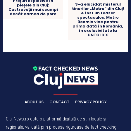
Prețuri explozive în
S-a elucidat misterul
piețele din Cluj:
tinerilor „Metro” din Cluj!
Castraveții mai scumpi
A fost un teaser
decât carnea de porc
spectaculos: Metro
Boomin vine pentru
prima dată în România,
în exclusivitate la
UNTOLD X
ABOUT US
CONTACT
PRIVACY POLICY
Cluj-News.ro este o platformă digitală de știri locale și
regionale, validată prin procese riguroase de fact-checking.