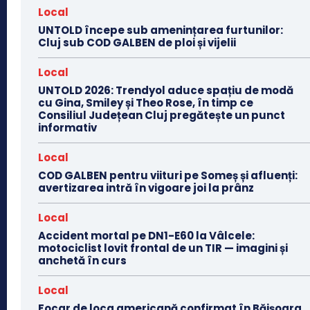
Local
UNTOLD începe sub amenințarea furtunilor:
Cluj sub COD GALBEN de ploi și vijelii
Local
UNTOLD 2026: Trendyol aduce spațiu de modă
cu Gina, Smiley și Theo Rose, în timp ce
Consiliul Județean Cluj pregătește un punct
informativ
Local
COD GALBEN pentru viituri pe Someș și afluenți:
avertizarea intră în vigoare joi la prânz
Local
Accident mortal pe DN1-E60 la Vâlcele:
motociclist lovit frontal de un TIR — imagini și
anchetă în curs
Local
Focar de loca americană confirmat în Băișoara