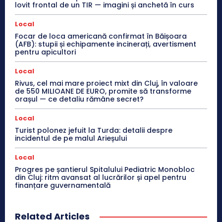
lovit frontal de un TIR — imagini și anchetă în curs
Local
Focar de loca americană confirmat în Băișoara
(AFB): stupii și echipamente incinerați, avertisment
pentru apicultori
Local
Rivus, cel mai mare proiect mixt din Cluj, în valoare
de 550 MILIOANE DE EURO, promite să transforme
orașul — ce detaliu rămâne secret?
Local
Turist polonez jefuit la Turda: detalii despre
incidentul de pe malul Arieșului
Local
Progres pe șantierul Spitalului Pediatric Monobloc
din Cluj: ritm avansat al lucrărilor și apel pentru
finanțare guvernamentală
Related Articles