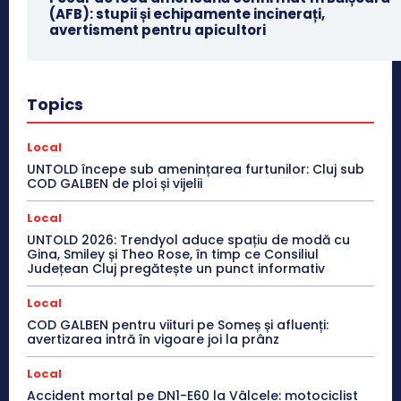
(AFB): stupii și echipamente incinerați,
avertisment pentru apicultori
Topics
Local
UNTOLD începe sub amenințarea furtunilor: Cluj sub
COD GALBEN de ploi și vijelii
Local
UNTOLD 2026: Trendyol aduce spațiu de modă cu
Gina, Smiley și Theo Rose, în timp ce Consiliul
Județean Cluj pregătește un punct informativ
Local
COD GALBEN pentru viituri pe Someș și afluenți:
avertizarea intră în vigoare joi la prânz
Local
Accident mortal pe DN1-E60 la Vâlcele: motociclist