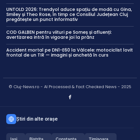
UNTOLD 2026: Trendyol aduce spațiu de modă cu Gina,
Smiley și Theo Rose, în timp ce Consiliul Județean Cluj
pregătește un punct informativ
COD GALBEN pentru viituri pe Someș și afluenți:
avertizarea intră în vigoare joi la prânz
Accident mortal pe DN1-E60 la Vâlcele: motociclist lovit
frontal de un TIR — imagini și anchetă în curs
© Cluj-News.ro - AI Processed & Fact Checked News - 2025
Știri din alte orașe
Iași
Bistrița
Constanța
Timișoara