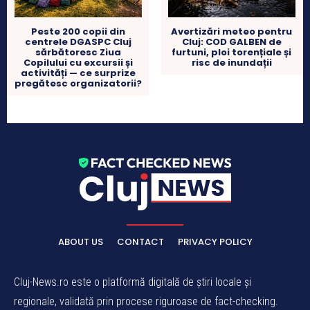
Peste 200 copii din
Avertizări meteo pentru
centrele DGASPC Cluj
Cluj: COD GALBEN de
sărbătoresc Ziua
furtuni, ploi torențiale și
Copilului cu excursii și
risc de inundații
activități — ce surprize
pregătesc organizatorii?
ABOUT US
CONTACT
PRIVACY POLICY
Cluj-News.ro este o platformă digitală de știri locale și
regionale, validată prin procese riguroase de fact-checking.