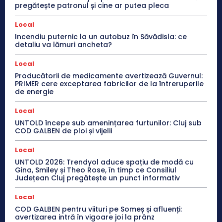
pregătește patronul și cine ar putea pleca
Local
Incendiu puternic la un autobuz în Săvădisla: ce
detaliu va lămuri ancheta?
Local
Producătorii de medicamente avertizează Guvernul:
PRIMER cere exceptarea fabricilor de la întreruperile
de energie
Local
UNTOLD începe sub amenințarea furtunilor: Cluj sub
COD GALBEN de ploi și vijelii
Local
UNTOLD 2026: Trendyol aduce spațiu de modă cu
Gina, Smiley și Theo Rose, în timp ce Consiliul
Județean Cluj pregătește un punct informativ
Local
COD GALBEN pentru viituri pe Someș și afluenți:
avertizarea intră în vigoare joi la prânz