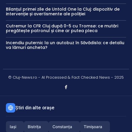
Bilanțul primei zile de Untold One la Cluj: dispozitiv de
intervenție și avertismente ale poliției
Cutremur la CFR Cluj după 0-5 cu Tromsø: ce mutări
pregătește patronul și cine ar putea pleca
Incendiu puternic la un autobuz în Săvădisla: ce detaliu
va lămuri ancheta?
© Cluj-News.ro - AI Processed & Fact Checked News - 2025
Știri din alte orașe
Iași
Bistrița
Constanța
Timișoara