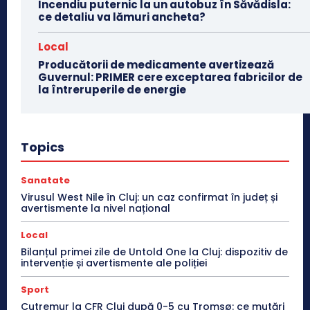
Incendiu puternic la un autobuz în Săvădisla:
ce detaliu va lămuri ancheta?
Local
Producătorii de medicamente avertizează
Guvernul: PRIMER cere exceptarea fabricilor de
la întreruperile de energie
Topics
Sanatate
Virusul West Nile în Cluj: un caz confirmat în județ și
avertismente la nivel național
Local
Bilanțul primei zile de Untold One la Cluj: dispozitiv de
intervenție și avertismente ale poliției
Sport
Cutremur la CFR Cluj după 0-5 cu Tromsø: ce mutări