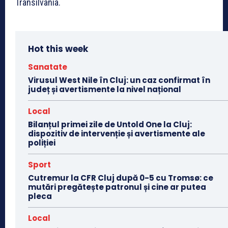
Transilvania.
Hot this week
Sanatate
Virusul West Nile în Cluj: un caz confirmat în
județ și avertismente la nivel național
Local
Bilanțul primei zile de Untold One la Cluj:
dispozitiv de intervenție și avertismente ale
poliției
Sport
Cutremur la CFR Cluj după 0-5 cu Tromsø: ce
mutări pregătește patronul și cine ar putea
pleca
Local