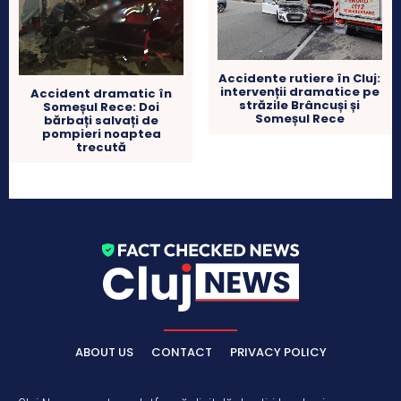
Accidente rutiere în Cluj:
intervenții dramatice pe
Accident dramatic în
străzile Brâncuși și
Someșul Rece: Doi
Someșul Rece
bărbați salvați de
pompieri noaptea
trecută
ABOUT US
CONTACT
PRIVACY POLICY