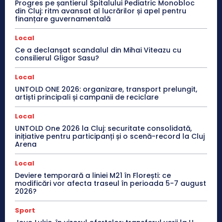
Progres pe șantierul Spitalului Pediatric Monobloc
din Cluj: ritm avansat al lucrărilor și apel pentru
finanțare guvernamentală
Local
Ce a declanșat scandalul din Mihai Viteazu cu
consilierul Gligor Sasu?
Local
UNTOLD ONE 2026: organizare, transport prelungit,
artiști principali și campanii de reciclare
Local
UNTOLD One 2026 la Cluj: securitate consolidată,
inițiative pentru participanți și o scenă-record la Cluj
Arena
Local
Deviere temporară a liniei M21 în Florești: ce
modificări vor afecta traseul în perioada 5-7 august
2026?
Sport