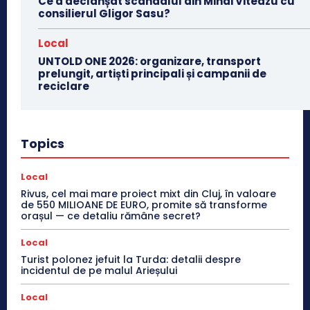
Ce a declanșat scandalul din Mihai Viteazu cu
consilierul Gligor Sasu?
Local
UNTOLD ONE 2026: organizare, transport
prelungit, artiști principali și campanii de
reciclare
Topics
Local
Rivus, cel mai mare proiect mixt din Cluj, în valoare
de 550 MILIOANE DE EURO, promite să transforme
orașul — ce detaliu rămâne secret?
Local
Turist polonez jefuit la Turda: detalii despre
incidentul de pe malul Arieșului
Local