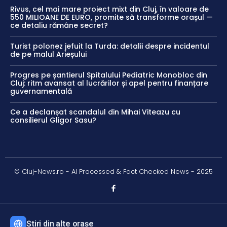
Rivus, cel mai mare proiect mixt din Cluj, în valoare de
550 MILIOANE DE EURO, promite să transforme orașul —
ce detaliu rămâne secret?
Turist polonez jefuit la Turda: detalii despre incidentul
de pe malul Arieșului
Progres pe șantierul Spitalului Pediatric Monobloc din
Cluj: ritm avansat al lucrărilor și apel pentru finanțare
guvernamentală
Ce a declanșat scandalul din Mihai Viteazu cu
consilierul Gligor Sasu?
© Cluj-News.ro - AI Processed & Fact Checked News - 2025
Știri din alte orașe