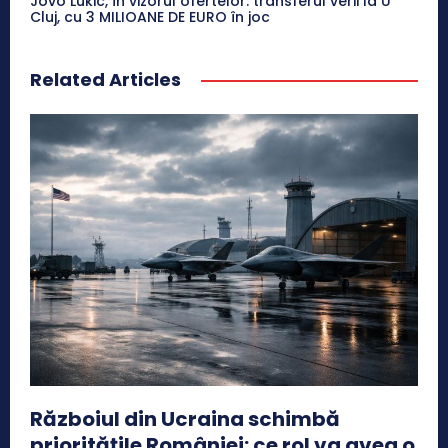
Jovo Lukic, în vizorul ofertelor: transferul verii la U
Cluj, cu 3 MILIOANE DE EURO în joc
Related Articles
Războiul din Ucraina schimbă
prioritățile României: ce rol va avea o