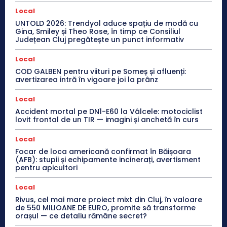
Local
UNTOLD 2026: Trendyol aduce spațiu de modă cu
Gina, Smiley și Theo Rose, în timp ce Consiliul
Județean Cluj pregătește un punct informativ
Local
COD GALBEN pentru viituri pe Someș și afluenți:
avertizarea intră în vigoare joi la prânz
Local
Accident mortal pe DN1-E60 la Vâlcele: motociclist
lovit frontal de un TIR — imagini și anchetă în curs
Local
Focar de loca americană confirmat în Băișoara
(AFB): stupii și echipamente incinerați, avertisment
pentru apicultori
Local
Rivus, cel mai mare proiect mixt din Cluj, în valoare
de 550 MILIOANE DE EURO, promite să transforme
orașul — ce detaliu rămâne secret?