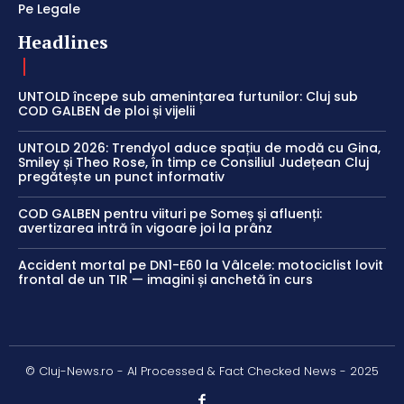
Pe Legale
Headlines
UNTOLD începe sub amenințarea furtunilor: Cluj sub
COD GALBEN de ploi și vijelii
UNTOLD 2026: Trendyol aduce spațiu de modă cu Gina,
Smiley și Theo Rose, în timp ce Consiliul Județean Cluj
pregătește un punct informativ
COD GALBEN pentru viituri pe Someș și afluenți:
avertizarea intră în vigoare joi la prânz
Accident mortal pe DN1-E60 la Vâlcele: motociclist lovit
frontal de un TIR — imagini și anchetă în curs
© Cluj-News.ro - AI Processed & Fact Checked News - 2025