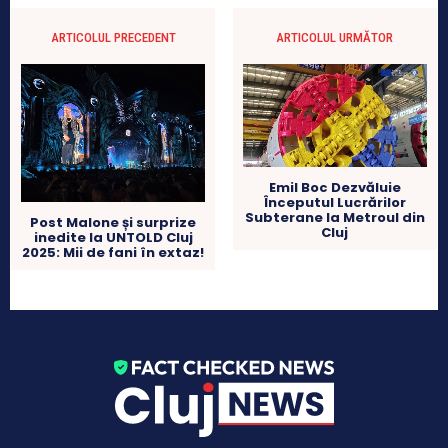
ARTICOLUL PRECEDENT
ARTICOLUL URMĂTOR
Emil Boc Dezvăluie
Începutul Lucrărilor
Subterane la Metroul din
Post Malone și surprize
Cluj
inedite la UNTOLD Cluj
2025: Mii de fani în extaz!