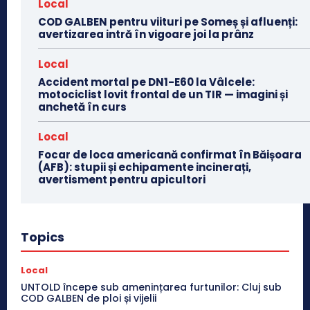
Local
COD GALBEN pentru viituri pe Someș și afluenți:
avertizarea intră în vigoare joi la prânz
Local
Accident mortal pe DN1-E60 la Vâlcele:
motociclist lovit frontal de un TIR — imagini și
anchetă în curs
Local
Focar de loca americană confirmat în Băișoara
(AFB): stupii și echipamente incinerați,
avertisment pentru apicultori
Topics
Local
UNTOLD începe sub amenințarea furtunilor: Cluj sub
COD GALBEN de ploi și vijelii