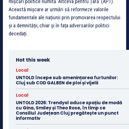
mișcări politice numită ‘Altceva pentru Țară’ (APT).
Această mișcare ar urmări să reformeze valorile
fundamentale ale națiunii prin promovarea respectului
și a demnității, chiar și în fața adversarilor politici
decedați.
Hot this week
Local
UNTOLD începe sub amenințarea furtunilor:
Cluj sub COD GALBEN de ploi și vijelii
Local
UNTOLD 2026: Trendyol aduce spațiu de modă
cu Gina, Smiley și Theo Rose, în timp ce
Consiliul Județean Cluj pregătește un punct
informativ