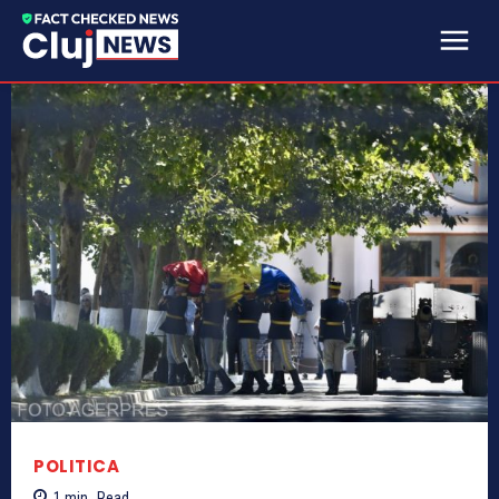
POLITICA
1
min.
Read