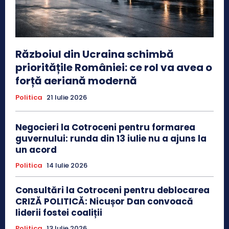
Războiul din Ucraina schimbă
prioritățile României: ce rol va avea o
forță aeriană modernă
Politica
21 Iulie 2026
Negocieri la Cotroceni pentru formarea
guvernului: runda din 13 iulie nu a ajuns la
un acord
Politica
14 Iulie 2026
Consultări la Cotroceni pentru deblocarea
CRIZĂ POLITICĂ: Nicușor Dan convoacă
liderii fostei coaliții
Politica
13 Iulie 2026