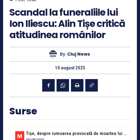
Scandal la funeraliile lui
Ion Iliescu: Alin Tișe critică
atitudinea românilor
By
Cluj News
10 august 2025
Surse
Tișe, despre rumoarea provocată de moartea lui Iliescu: „Am picat încă un...
09/08/2025