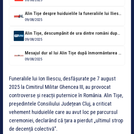
Alin Tișe despre huiduielile la funeraliile lui Iliescu: Am pierdut demnitatea
09/08/2025
Alin Tișe, descumpănit de ura dintre români după moartea lui Ion Iliescu....
09/08/2025
Mesajul dur al lui Alin Tișe după înmormântarea lui Ion Iliescu: „România,...
09/08/2025
Funeraliile lui Ion Iliescu, desfășurate pe 7 august
2025 la Cimitirul Militar Ghencea III, au provocat
controverse și reacții puternice în România. Alin Tișe,
președintele Consiliului Județean Cluj, a criticat
vehement huiduielile care au avut loc pe parcursul
ceremoniei, declarând că țara a pierdut „ultimul strop
de decență colectivă”.