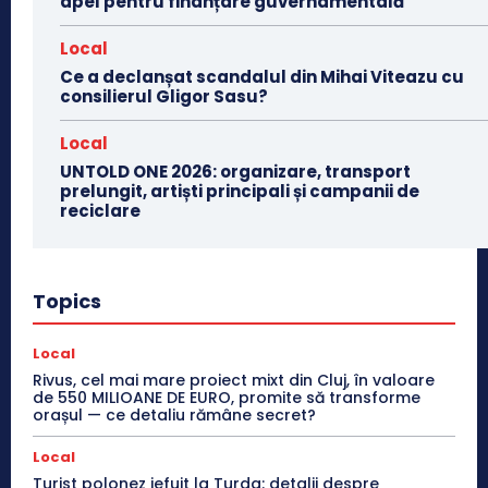
apel pentru finanțare guvernamentală
Local
Ce a declanșat scandalul din Mihai Viteazu cu
consilierul Gligor Sasu?
Local
UNTOLD ONE 2026: organizare, transport
prelungit, artiști principali și campanii de
reciclare
Topics
Local
Rivus, cel mai mare proiect mixt din Cluj, în valoare
de 550 MILIOANE DE EURO, promite să transforme
orașul — ce detaliu rămâne secret?
Local
Turist polonez jefuit la Turda: detalii despre