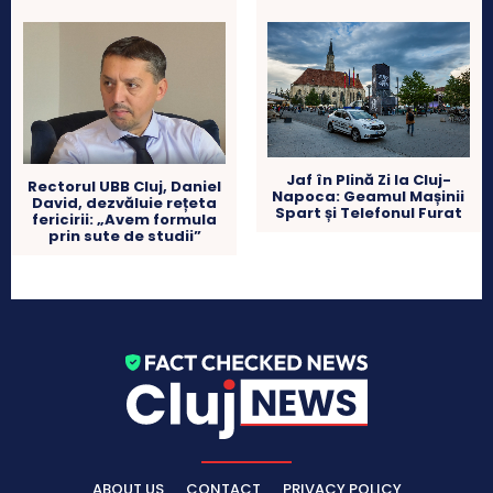
Jaf în Plină Zi la Cluj-
Rectorul UBB Cluj, Daniel
Napoca: Geamul Mașinii
David, dezvăluie rețeta
Spart și Telefonul Furat
fericirii: „Avem formula
prin sute de studii”
ABOUT US
CONTACT
PRIVACY POLICY