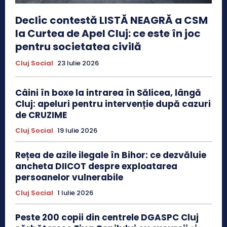
Declic contestă LISTĂ NEAGRĂ a CSM
la Curtea de Apel Cluj: ce este în joc
pentru societatea civilă
Cluj Social
23 Iulie 2026
Câini în boxe la intrarea în Sălicea, lângă
Cluj: apeluri pentru intervenție după cazuri
de CRUZIME
Cluj Social
19 Iulie 2026
Rețea de azile ilegale în Bihor: ce dezvăluie
ancheta DIICOT despre exploatarea
persoanelor vulnerabile
Cluj Social
1 Iulie 2026
Peste 200 copii din centrele DGASPC Cluj