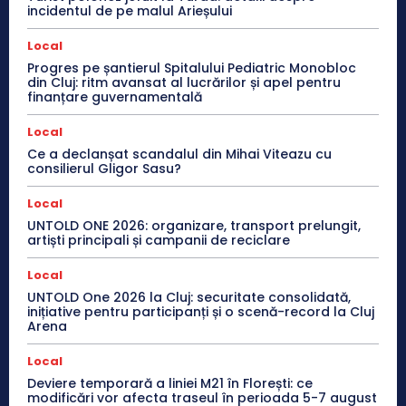
incidentul de pe malul Arieșului
Local
Progres pe șantierul Spitalului Pediatric Monobloc
din Cluj: ritm avansat al lucrărilor și apel pentru
finanțare guvernamentală
Local
Ce a declanșat scandalul din Mihai Viteazu cu
consilierul Gligor Sasu?
Local
UNTOLD ONE 2026: organizare, transport prelungit,
artiști principali și campanii de reciclare
Local
UNTOLD One 2026 la Cluj: securitate consolidată,
inițiative pentru participanți și o scenă-record la Cluj
Arena
Local
Deviere temporară a liniei M21 în Florești: ce
modificări vor afecta traseul în perioada 5-7 august