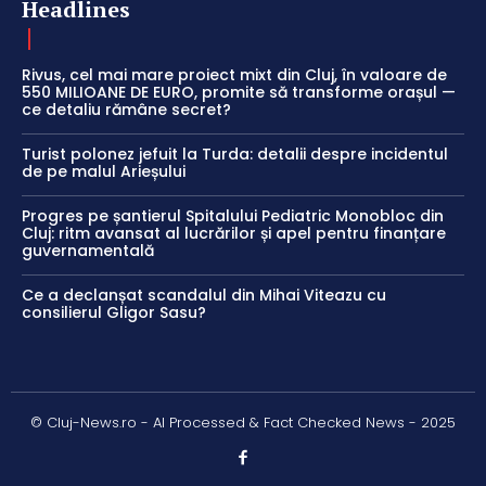
Headlines
Rivus, cel mai mare proiect mixt din Cluj, în valoare de
550 MILIOANE DE EURO, promite să transforme orașul —
ce detaliu rămâne secret?
Turist polonez jefuit la Turda: detalii despre incidentul
de pe malul Arieșului
Progres pe șantierul Spitalului Pediatric Monobloc din
Cluj: ritm avansat al lucrărilor și apel pentru finanțare
guvernamentală
Ce a declanșat scandalul din Mihai Viteazu cu
consilierul Gligor Sasu?
© Cluj-News.ro - AI Processed & Fact Checked News - 2025